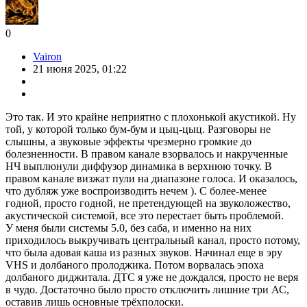
0
Vairon
21 июня 2025, 01:22
Это так. И это крайне неприятно с плохонькой акустикой. Ну
той, у которой только бум-бум и цыц-цыц. Разговоры не
слышны, а звуковые эффекты чрезмерно громкие до
болезненности. В правом канале взорвалось и накрученные
НЧ выплюнули диффузор динамика в верхнюю точку. В
правом канале визжат пули на диапазоне голоса. И оказалось,
что дубляж уже воспроизводить нечем ). С более-менее
годной, просто годной, не претендующей на звуколожество,
акустической системой, все это перестает быть проблемой.
У меня были системы 5.0, без саба, и именно на них
приходилось выкручивать центральный канал, просто потому,
что была адовая каша из разных звуков. Начинал еще в эру
VHS и долбаного пролоджика. Потом ворвалась эпоха
долбаного диджитала. ДТС я уже не дождался, просто не веря
в чудо. Достаточно было просто отключить лишние три АС,
оставив лишь основные трёхполоски.