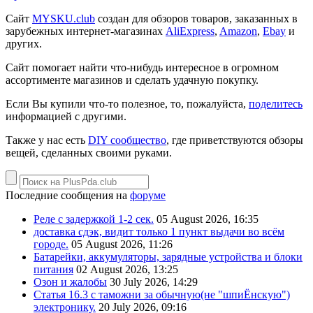
Сайт
MYSKU.club
cоздан для обзоров товаров, заказанных в
зарубежных интернет-магазинах
AliExpress
,
Amazon
,
Ebay
и
других.
Сайт помогает найти что-нибудь интересное в огромном
ассортименте магазинов и сделать удачную покупку.
Если Вы купили что-то полезное, то, пожалуйста,
поделитесь
информацией с другими.
Также у нас есть
DIY сообщество
, где приветствуются обзоры
вещей, сделанных своими руками.
Последние сообщения на
форуме
Реле с задержкой 1-2 сек.
05 August 2026, 16:35
доставка сдэк, видит только 1 пункт выдачи во всём
городе.
05 August 2026, 11:26
Батарейки, аккумуляторы, зарядные устройства и блоки
питания
02 August 2026, 13:25
Озон и жалобы
30 July 2026, 14:29
Статья 16.3 с таможни за обычную(не "шпиЁнскую")
электронику.
20 July 2026, 09:16