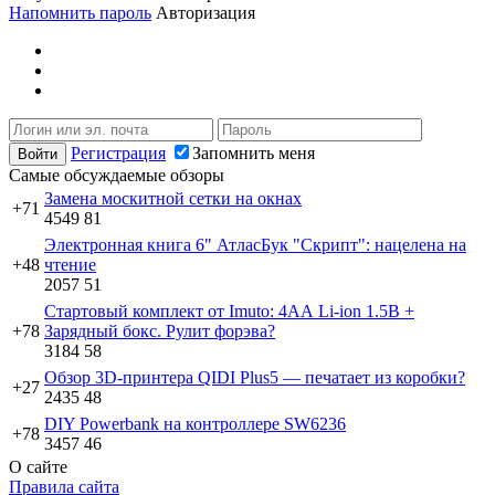
Напомнить пароль
Авторизация
Регистрация
Запомнить меня
Самые обсуждаемые обзоры
Замена москитной сетки на окнах
+71
4549
81
Электронная книга 6" АтласБук "Скрипт": нацелена на
+48
чтение
2057
51
Стартовый комплект от Imuto: 4АА Li-ion 1.5В +
+78
Зарядный бокс. Рулит форэва?
3184
58
Обзор 3D-принтера QIDI Plus5 — печатает из коробки?
+27
2435
48
DIY Powerbank на контроллере SW6236
+78
3457
46
О сайте
Правила сайта