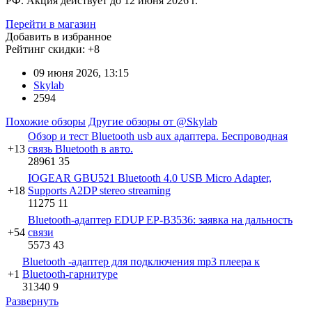
РФ. Акция действует до 12 июня 2026 г.
Перейти в магазин
Добавить в избранное
Рейтинг скидки:
+8
09 июня 2026, 13:15
Skylab
2594
Похожие обзоры
Другие обзоры от @Skylab
Обзор и тест Bluetooth usb aux адаптера. Беспроводная
+13
связь Bluetooth в авто.
28961
35
IOGEAR GBU521 Bluetooth 4.0 USB Micro Adapter,
+18
Supports A2DP stereo streaming
11275
11
Bluetooth-адаптер EDUP EP-B3536: заявка на дальность
+54
связи
5573
43
Bluetooth -адаптер для подключения mp3 плеера к
+1
Bluetooth-гарнитуре
31340
9
Развернуть