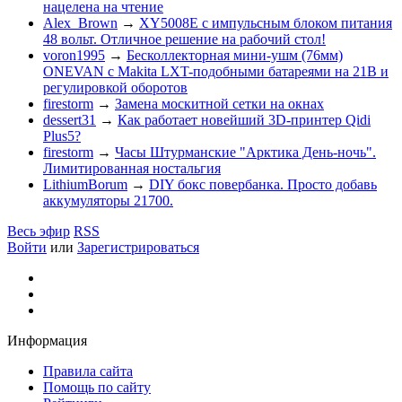
нацелена на чтение
Alex_Brown
→
XY5008E с импульсным блоком питания
48 вольт. Отличное решение на рабочий стол!
voron1995
→
Бесколлекторная мини-ушм (76мм)
ONEVAN с Makita LXT-подобными батареями на 21В и
регулировкой оборотов
firestorm
→
Замена москитной сетки на окнах
dessert31
→
Как работает новейший 3D-принтер Qidi
Plus5?
firestorm
→
Часы Штурманские "Арктика День-ночь".
Лимитированная ностальгия
LithiumBorum
→
DIY бокс повербанка. Просто добавь
аккумуляторы 21700.
Весь эфир
RSS
Войти
или
Зарегистрироваться
Информация
Правила сайта
Помощь по сайту