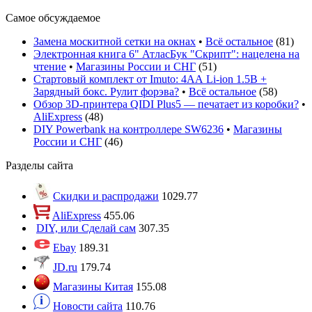
Самое обсуждаемое
Замена москитной сетки на окнах
•
Всё остальное
(
81
)
Электронная книга 6" АтласБук "Скрипт": нацелена на
чтение
•
Магазины России и СНГ
(
51
)
Стартовый комплект от Imuto: 4АА Li-ion 1.5В +
Зарядный бокс. Рулит форэва?
•
Всё остальное
(
58
)
Обзор 3D-принтера QIDI Plus5 — печатает из коробки?
•
AliExpress
(
48
)
DIY Powerbank на контроллере SW6236
•
Магазины
России и СНГ
(
46
)
Разделы сайта
Скидки и распродажи
1029.77
AliExpress
455.06
DIY, или Сделай сам
307.35
Ebay
189.31
JD.ru
179.74
Магазины Китая
155.08
Новости сайта
110.76