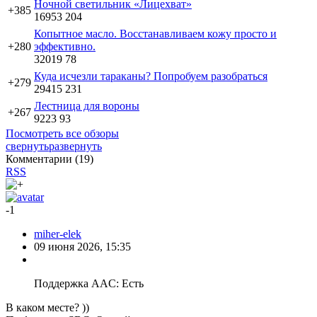
Ночной светильник «Лицехват»
+385
16953
204
Копытное масло. Восстанавливаем кожу просто и
+280
эффективно.
32019
78
Куда исчезли тараканы? Попробуем разобраться
+279
29415
231
Лестница для вороны
+267
9223
93
Посмотреть все обзоры
свернуть
развернуть
Комментарии (
19
)
RSS
-1
miher-elek
09 июня 2026, 15:35
Поддержка AAC: Есть
В каком месте? ))