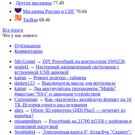
Другие магазины
77.49
Магазины России и СНГ
76.64
TaoBao
68.46
Все блоги
Что у нас нового
Публикации
Комментарии
Sib-Gomel
→
DIY Powerbank на контроллере SW6236
noah41
→
Настенный направленный светильник с
встроенной USB зарядкой
katran
→
Ремонт розетки - таймера
darken123
→
Выключатель массы для мотоцикла
katran
→
Два аккумулятора типоразмера "Makita"
ёмкостью "9Ач" и зарядным устройством
Curiousman
→
Как «вылечить» китайскую флешку на 16
ТБ. История одного расследования
aliex
→
Обзор 3D-принтера QIDI Plus5 — печатает из
коробки?
rnizametdinov
→
Powerbank на 21700 ip5356 c разбором и
проверкой нагрузкой
Serafimbi4
→
Электронная книга 6" АтласБук "Скрипт":