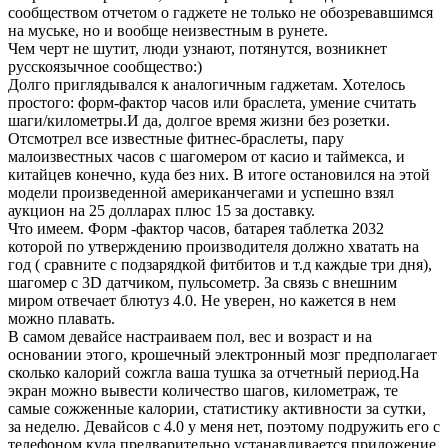
сообществом отчетом о гаджете не только не обозревавшимся
на муське, но и вообще неизвестным в рунете.
Чем черт не шутит, люди узнают, потянутся, возникнет
русскоязычное сообщество:)
Долго приглядывался к аналогичным гаджетам. Хотелось
простого: форм-фактор часов или браслета, умение считать
шаги/километры.И да, долгое время жизни без розетки.
Отсмотрел все известные фитнес-браслеты, пару
малоизвестных часов с шагомером от касио и таймекса, и
китайцев конечно, куда без них. В итоге остановился на этой
модели произведенной американчегами и успешно взял
аукцион на 25 долларах плюс 15 за доставку.
Что имеем. Форм -фактор часов, батарея таблетка 2032
которой по утверждению производителя должно хватать на
год ( сравните с подзарядкой фитбитов и т.д каждые три дня),
шагомер с 3D датчиком, пульсометр. За связь с внешним
миром отвечает блютуз 4.0. Не уверен, но кажется в нем
можно плавать.
В самом девайсе настраиваем пол, вес и возраст и на
основании этого, крошечный электронный мозг предполагает
сколько калорий сожгла ваша тушка за отчетный период.На
экран можно вывести количество шагов, километраж, те
самые сожженные калории, статистику активности за сутки,
за неделю. Девайсов с 4.0 у меня нет, поэтому подружить его с
телефоном куда предварительно устанавливается приложение