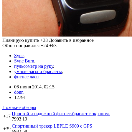
Планирую купить
+38
Добавить в избранное
Обзор понравился
+24
+63
Sync
,
Sync Burn
,
пульсометр на руку
,
умные часы и браслеты
,
фитнес часы
06 июня 2014, 02:15
donn
12791
Похожие обзоры
Простой и надежный фитнес-браслет с экраном.
+17
7993
19
Спортивный трекер LEPLE S909 с GPS
+39
6932
58