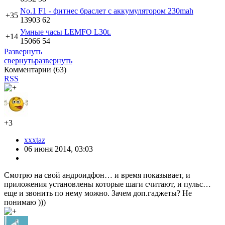
No.1 F1 - фитнес браслет с аккумулятором 230mah
+35
13903
62
Умные часы LEMFO L30t.
+14
15066
54
Развернуть
свернуть
развернуть
Комментарии (
63
)
RSS
+3
xxxtaz
06 июня 2014, 03:03
Смотрю на свой андроидфон… и время показывает, и
приложения установлены которые шаги считают, и пульс…
еще и звонить по нему можно. Зачем доп.гаджеты? Не
понимаю )))