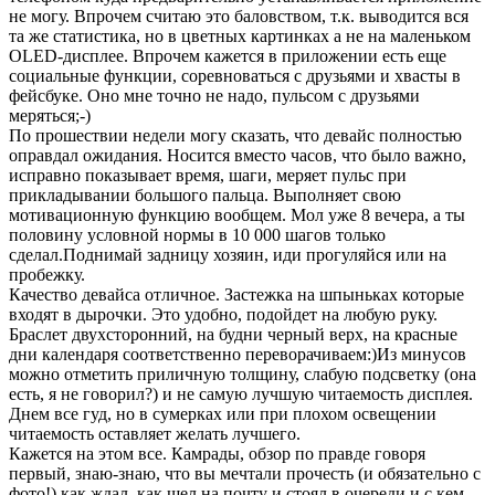
не могу. Впрочем считаю это баловством, т.к. выводится вся
та же статистика, но в цветных картинках а не на маленьком
OLED-дисплее. Впрочем кажется в приложении есть еще
социальные функции, соревноваться с друзьями и хвасты в
фейсбуке. Оно мне точно не надо, пульсом с друзьями
меряться;-)
По прошествии недели могу сказать, что девайс полностью
оправдал ожидания. Носится вместо часов, что было важно,
исправно показывает время, шаги, меряет пульс при
прикладывании большого пальца. Выполняет свою
мотивационную функцию вообщем. Мол уже 8 вечера, а ты
половину условной нормы в 10 000 шагов только
сделал.Поднимай задницу хозяин, иди прогуляйся или на
пробежку.
Качество девайса отличное. Застежка на шпыньках которые
входят в дырочки. Это удобно, подойдет на любую руку.
Браслет двухсторонний, на будни черный верх, на красные
дни календаря соответственно переворачиваем:)Из минусов
можно отметить приличную толщину, слабую подсветку (она
есть, я не говорил?) и не самую лучшую читаемость дисплея.
Днем все гуд, но в сумерках или при плохом освещении
читаемость оставляет желать лучшего.
Кажется на этом все. Камрады, обзор по правде говоря
первый, знаю-знаю, что вы мечтали прочесть (и обязательно с
фото!) как ждал, как шел на почту и стоял в очереди и с кем,