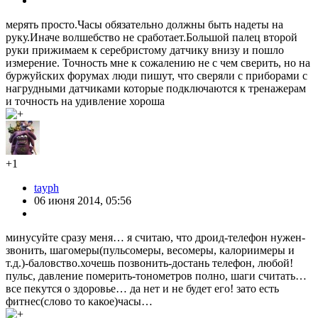
мерять просто.Часы обязательно должны быть надеты на
руку.Иначе волшебство не сработает.Большой палец второй
руки прижимаем к серебристому датчику внизу и пошло
измерение. Точность мне к сожалению не с чем сверить, но на
буржуйских форумах люди пишут, что сверяли с приборами с
нагрудными датчиками которые подключаются к тренажерам
и точность на удивление хороша
+1
tayph
06 июня 2014, 05:56
минусуйте сразу меня… я считаю, что дроид-телефон нужен-
звонить, шагомеры(пульсомеры, весомеры, калориимеры и
т.д.)-баловство.хочешь позвонить-достань телефон, любой!
пульс, давление померить-тонометров полно, шаги считать…
все пекутся о здоровье… да нет и не будет его! зато есть
фитнес(слово то какое)часы…