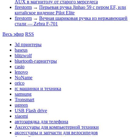
AUX в магнитолу от старого мерседеса
firestorm
→
Перьевая ручка Jinhao 59 с пером EF, или
китайское видение Pilot Elite
firestorm
→
Вечная шариковая ручка из нержавеющей
стали — Zebra F-701
Весь эфир
RSS
3d принтеры
baseus
blitzwolf
bluetooth-гарнитуры
casio
lenovo
NoName
orico
rc машинки и техника
samsung
Tronsmart
ugreen
USB Flash drive
xiaomi
автозарядка для телефона
Аксессуары для компьютерной техники
аксессуары и запчасти для велосипедов