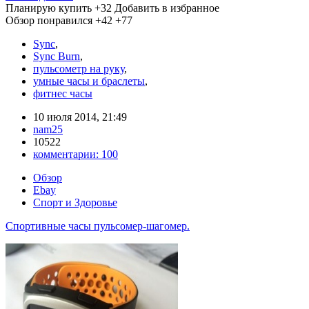
Планирую купить
+32
Добавить в избранное
Обзор понравился
+42
+77
Sync
,
Sync Burn
,
пульсометр на руку
,
умные часы и браслеты
,
фитнес часы
10 июля 2014, 21:49
nam25
10522
комментарии:
100
Обзор
Ebay
Спорт и Здоровье
Спортивные часы пульсомер-шагомер.