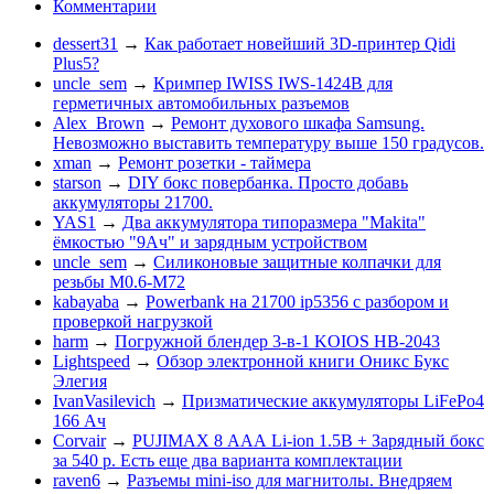
Комментарии
dessert31
→
Как работает новейший 3D-принтер Qidi
Plus5?
uncle_sem
→
Кримпер IWISS IWS-1424B для
герметичных автомобильных разъемов
Alex_Brown
→
Ремонт духового шкафа Samsung.
Невозможно выставить температуру выше 150 градусов.
xman
→
Ремонт розетки - таймера
starson
→
DIY бокс повербанка. Просто добавь
аккумуляторы 21700.
YAS1
→
Два аккумулятора типоразмера "Makita"
ёмкостью "9Ач" и зарядным устройством
uncle_sem
→
Силиконовые защитные колпачки для
резьбы M0.6-M72
kabayaba
→
Powerbank на 21700 ip5356 c разбором и
проверкой нагрузкой
harm
→
Погружной блендер 3-в-1 KOIOS HB-2043
Lightspeed
→
Обзор электронной книги Оникс Букс
Элегия
IvanVasilevich
→
Призматические аккумуляторы LiFePo4
166 Ач
Corvair
→
PUJIMAX 8 ААА Li-ion 1.5В + Зарядный бокс
за 540 р. Есть еще два варианта комплектации
raven6
→
Разъемы mini-iso для магнитолы. Внедряем