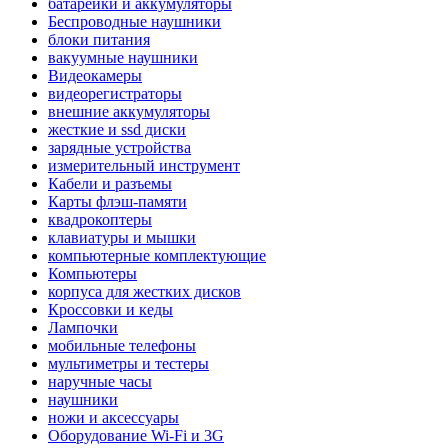
батарейки и аккумуляторы
Беспроводные наушники
блоки питания
вакуумные наушники
Видеокамеры
видеорегистраторы
внешние аккумуляторы
жесткие и ssd диски
зарядные устройства
измерительный инструмент
Кабели и разъемы
Карты флэш-памяти
квадрокоптеры
клавиатуры и мышки
компьютерные комплектующие
Компьютеры
корпуса для жестких дисков
Кроссовки и кеды
Лампочки
мобильные телефоны
мультиметры и тестеры
наручные часы
наушники
ножи и аксессуары
Оборудование Wi-Fi и 3G