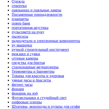
Одежда
отвертки
паяльники и паяльные лампы
Письменные принадлежности
планшеты
повер банк
портативная акустика
пульсометр на руку
пылесосы
радиодетали и электронные компоненты
ру машинки
ручной строительный инструмент
рюкзаки и сумки
сетевые камеры
средства для бритья
стационарные медиаплееры
Термометры и барометры
Товары для красоты и здоровья
умные часы и браслеты
фитнес часы
фонари
фонарик на лоб
Фотовспышки и студийный свет
цифровые плееры
Штативы, моноподы и пульты для селфи