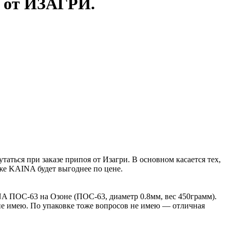
й от ИЗАГРИ.
аться при заказе припоя от Изагри. В основном касается тех,
же KAINA будет выгоднее по цене.
NA ПОС-63 на Озоне (ПОС-63, диаметр 0.8мм, вес 450грамм).
не имею. По упаковке тоже вопросов не имею — отличная