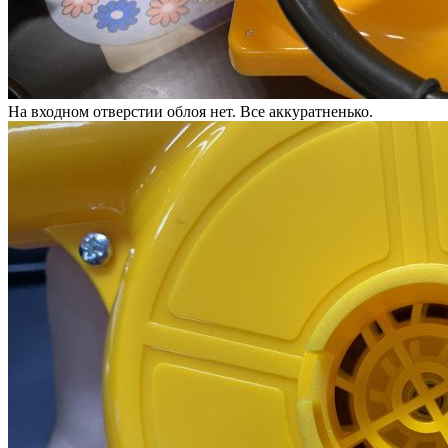
На входном отверстии облоя нет. Все аккуратненько.