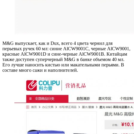
M&G выпускает, как и Dux, всего 4 цвета чернил для
перьевых ручек 60 мл: синие AlCW9001C, черные AlCW9001,
красные AlCW9001D и сине-черные AlCW9001B. Китайцам
также доступен суперчерный M&G в банке объемом 40 мл.
Его лучше наносить кистью или макательными перьями. В
составе много сажи и наполнителей.