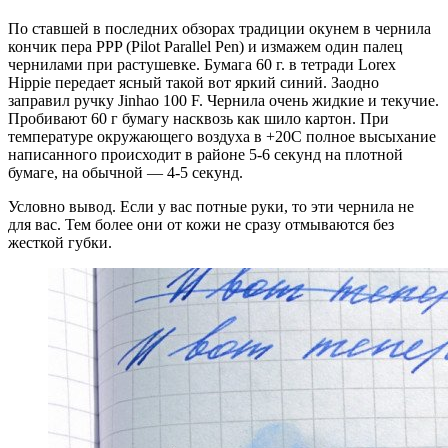
По ставшей в последних обзорах традиции окунем в чернила
кончик пера PPP (Pilot Parallel Pen) и измажем один палец
чернилами при растушевке. Бумага 60 г. в тетради Lorex
Hippie передает ясный такой вот яркий синий. Заодно
заправил ручку Jinhao 100 F. Чернила очень жидкие и текучие.
Пробивают 60 г бумагу насквозь как шило картон. При
температуре окружающего воздуха в +20С полное высыхание
написанного происходит в районе 5-6 секунд на плотной
бумаге, на обычной — 4-5 секунд.
Условно вывод. Если у вас потные руки, то эти чернила не
для вас. Тем более они от кожи не сразу отмываются без
жесткой губки.