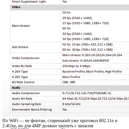
По WiFi — не фонтан, старенький уже протокол 802.11n и
2.4Ghz, но для 4МР должно хватить с запасом