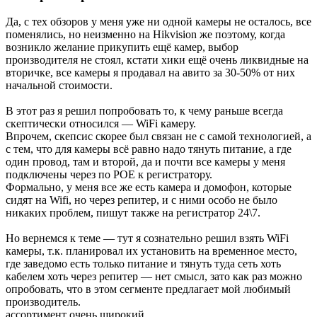
Да, с тех обзоров у меня уже ни одной камеры не осталось, все
поменялись, но неизменно на Hikvision же поэтому, когда
возникло желание прикупить ещё камер, выбор
производителя не стоял, кстати хики ещё очень ликвидные на
вторичке, все камеры я продавал на авито за 30-50% от них
начальной стоимости.
В этот раз я решил попробовать то, к чему раньше всегда
скептически относился — WiFi камеру.
Впрочем, скепсис скорее был связан не с самой технологией, а
с тем, что для камеры всё равно надо тянуть питание, а где
один провод, там и второй, да и почти все камеры у меня
подключены через по POE к регистратору.
Формально, у меня все же есть камера и домофон, которые
сидят на Wifi, но через репитер, и с ними особо не было
никаких проблем, пишут также на регистратор 24\7.
Но вернемся к теме — тут я сознательно решил взять WiFi
камеры, т.к. планировал их установить на временное место,
где заведомо есть только питание и тянуть туда сеть хоть
кабелем хоть через репитер — нет смысл, зато как раз можно
опробовать, что в этом сегменте предлагает мой любимый
производитель.
ассортимент очень широкий