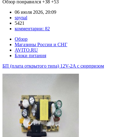
Обзор понравился
+38
+53
06 июля 2026, 20:09
spynal
5421
комментарии:
82
Обзор
Магазины России и СНГ
AVITO.RU
Блоки питания
БП (плата открытого типа) 12V-2A с сюрпризом