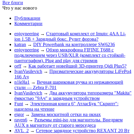
Все блоги
Что у нас нового
Публикации
Комментарии
enjoyneering
→
Стартовый комплект от Imuto: 4АА Li-
ion 1.5В + Зарядный бокс. Рулит форэва?
katran
→
DIY Powerbank на контроллере SW6236
enjoyneering
→
Обзор микрофона FIFINE T688 с
подключением через USB/XLR (комплект со стойкой-
пантографом). Plug and play для стримов
orff
→
Как работает новейший 3D-принтер Qidi Plus5?
IvanVasilevich
→
Призматические аккумуляторы LiFePo4
166 Ач
n1k0la1
→
Вечная шариковая ручка из нержавеющей
стали — Zebra F-701
IvanVasilevich
→
Два аккумулятора типоразмера "Makita"
ёмкостью "9Ач" и зарядным устройством
Funt
→
Электронная книга 6" АтласБук "Скрипт":
нацелена на чтение
eigor
→
Замена москитной сетки на окнах
raven6
→
Разъемы mini-iso для магнитолы. Внедряем
AUX в магнитолу от старого мерседеса
AVL_2
→
Сетевое зарядное устройство REXANT 20 Вт