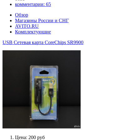
комментарии:
65
Обзор
Магазины России и СНГ
AVITO.RU
Комплектующие
USB Сетевая карта CoreChips SR9900
Цена: 200 руб