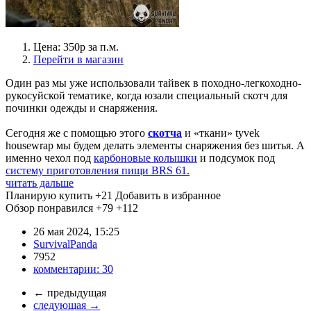
Цена: 350р за п.м.
Перейти в магазин
Один раз мы уже использовали тайвек в походно-легкоходно-
рукосуйской тематике, когда юзали специальный скотч для
починки одежды и снаряжения.
Сегодня же с помощью этого
скотча
и «ткани» tyvek
housewrap мы будем делать элементы снаряжения без шитья. А
именно чехол под
карбоновые колышки
и подсумок под
систему приготовления пищи BRS 61.
читать дальше
Планирую купить
+21
Добавить в избранное
Обзор понравился
+79
+112
26 мая 2024, 15:25
SurvivalPanda
7952
комментарии:
30
←
предыдущая
следующая
→