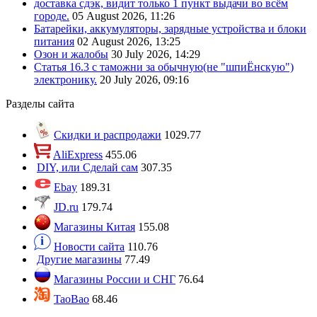
доставка сдэк, видит только 1 пункт выдачи во всём
городе.
05 August 2026, 11:26
Батарейки, аккумуляторы, зарядные устройства и блоки
питания
02 August 2026, 13:25
Озон и жалобы
30 July 2026, 14:29
Статья 16.3 с таможни за обычную(не "шпиЁнскую")
электронику.
20 July 2026, 09:16
Разделы сайта
Скидки и распродажи
1029.77
AliExpress
455.06
DIY, или Сделай сам
307.35
Ebay
189.31
JD.ru
179.74
Магазины Китая
155.08
Новости сайта
110.76
Другие магазины
77.49
Магазины России и СНГ
76.64
TaoBao
68.46