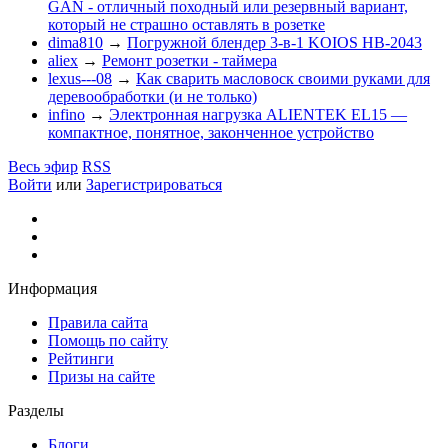
GAN - отличный походный или резервный вариант,
который не страшно оставлять в розетке
dima810
→
Погружной блендер 3-в-1 KOIOS HB-2043
aliex
→
Ремонт розетки - таймера
lexus---08
→
Как сварить масловоск своими руками для
деревообработки (и не только)
infino
→
Электронная нагрузка ALIENTEK EL15 —
компактное, понятное, законченное устройство
Весь эфир
RSS
Войти
или
Зарегистрироваться
Информация
Правила сайта
Помощь по сайту
Рейтинги
Призы на сайте
Разделы
Блоги