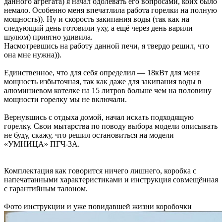
данного агрегата) я начал одолевать его вопросами, коих было
немало. Особенно меня впечатлила работа горелки на полную
мощность)). Ну и скорость закипания воды (так как на
следующий день готовили уху, а ещё через день варили
шулюм) приятно удивила.
Насмотревшись на работу данной печи, я твердо решил, что
она мне нужна)).
Единственное, что для себя определил — 18кВт для меня
мощность избыточная, так как даже для закипания воды в
алюминиевом котелке на 15 литров больше чем на половину
мощности горелку мы не включали.
Вернувшись с отдыха домой, начал искать подходящую
горелку. Свои мытарства по поводу выбора модели описывать
не буду, скажу, что решил остановиться на модели
«УМНИЦА» ПГЧ-3А.
Комплектация как говорится ничего лишнего, коробка с
напечатанными характеристиками и инструкция совмещённая
с гарантийным талоном.
Фото инструкции и уже повидавшей жизни коробочки