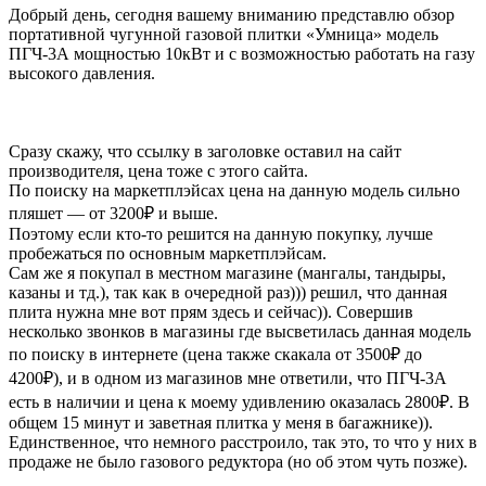
Добрый день, сегодня вашему вниманию представлю обзор
портативной чугунной газовой плитки «Умница» модель
ПГЧ-3А мощностью 10кВт и с возможностью работать на газу
высокого давления.
Сразу скажу, что ссылку в заголовке оставил на сайт
производителя, цена тоже с этого сайта.
По поиску на маркетплэйсах цена на данную модель сильно
пляшет — от 3200₽ и выше.
Поэтому если кто-то решится на данную покупку, лучше
пробежаться по основным маркетплэйсам.
Сам же я покупал в местном магазине (мангалы, тандыры,
казаны и тд.), так как в очередной раз))) решил, что данная
плита нужна мне вот прям здесь и сейчас)). Совершив
несколько звонков в магазины где высветилась данная модель
по поиску в интернете (цена также скакала от 3500₽ до
4200₽), и в одном из магазинов мне ответили, что ПГЧ-3А
есть в наличии и цена к моему удивлению оказалась 2800₽. В
общем 15 минут и заветная плитка у меня в багажнике)).
Единственное, что немного расстроило, так это, то что у них в
продаже не было газового редуктора (но об этом чуть позже).