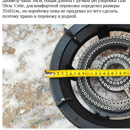
Диаметр чаши 34см, общая длинна с ручкой регулировки газа
59см. Себе, для комфортной перевозки определил размеры
35х61см., но коробочку пока не придумал из чего сделать,
поэтому храню и перевожу в родной.