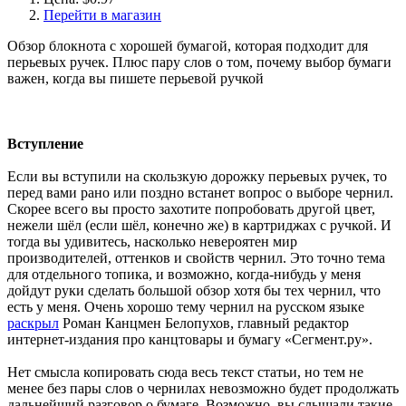
Перейти в магазин
Обзор блокнота с хорошей бумагой, которая подходит для
перьевых ручек. Плюс пару слов о том, почему выбор бумаги
важен, когда вы пишете перьевой ручкой
Вступление
Если вы вступили на скользкую дорожку перьевых ручек, то
перед вами рано или поздно встанет вопрос о выборе чернил.
Скорее всего вы просто захотите попробовать другой цвет,
нежели шёл (если шёл, конечно же) в картриджах с ручкой. И
тогда вы удивитесь, насколько невероятен мир
производителей, оттенков и свойств чернил. Это точно тема
для отдельного топика, и возможно, когда-нибудь у меня
дойдут руки сделать большой обзор хотя бы тех чернил, что
есть у меня. Очень хорошо тему чернил на русском языке
раскрыл
Роман Канцмен Белопухов, главный редактор
интернет-издания про канцтовары и бумагу «Сегмент.ру».
Нет смысла копировать сюда весь текст статьи, но тем не
менее без пары слов о чернилах невозможно будет продолжать
дальнейший разговор о бумаге. Возможно, вы слышали такие