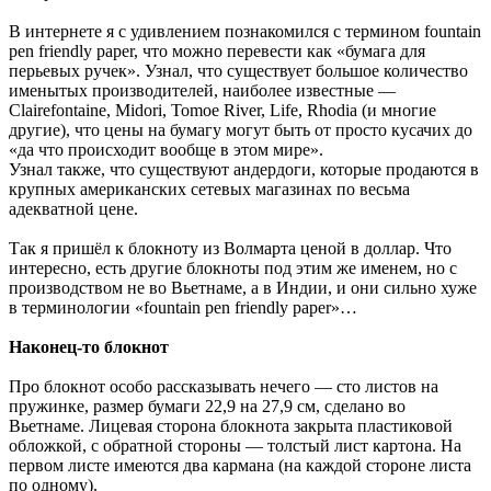
В интернете я с удивлением познакомился с термином fountain
pen friendly paper, что можно перевести как «бумага для
перьевых ручек». Узнал, что существует большое количество
именытых производителей, наиболее известные —
Clairefontaine, Midori, Tomoe River, Life, Rhodia (и многие
другие), что цены на бумагу могут быть от просто кусачих до
«да что происходит вообще в этом мире».
Узнал также, что существуют андердоги, которые продаются в
крупных американских сетевых магазинах по весьма
адекватной цене.
Так я пришёл к блокноту из Волмарта ценой в доллар. Что
интересно, есть другие блокноты под этим же именем, но с
производством не во Вьетнаме, а в Индии, и они сильно хуже
в терминологии «fountain pen friendly paper»…
Наконец-то блокнот
Про блокнот особо рассказывать нечего — сто листов на
пружинке, размер бумаги 22,9 на 27,9 см, сделано во
Вьетнаме. Лицевая сторона блокнота закрыта пластиковой
обложкой, с обратной стороны — толстый лист картона. На
первом листе имеются два кармана (на каждой стороне листа
по одному).