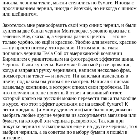
писала, чернила текли, мысли стелились по бумаге. Иногда с
просачиванием чернил, иногда с ёлочкой, но никогда с шином
или шейдингом.
Захотелось мне разнообразить свой мир синих чернил, и были
куплены две банки чернил Монтеверде, условно красные и
зелёные. Воу, сказал я, а чернила разных цветов — это не
только удобно, но ещё и красиво. Удобно для заметок, красиво
— ну просто потому, что красиво. Потом мне на глаза
попались чернила Tesla Coil от американской компании
Бирмингем с удивительным на фотографиях эффектом шина.
Чернила были куплены. Каким же было моё разочарование,
когда я заправил ручку чернилами, написал несколько фраз,
посмотрел на текст — и ничего. Ни капельки изменения в
цвете, под каким бы углом я не смотрел. Написал я письмо
владельцу компании, в котором описал свои проблемы. На
что получил вполне понятный ответ и вежливый ответ,
который кратко на русский можно перевести так: а ты вообще
в курсе, что этот эффект достижим не на всякой бумаге? К
чести продавца (и моему удивлению) мне было предложено
выбрать любые другие чернила из ассортимента магазина или
бумагу, на которой эти чернила раскроются. Так как при
покупке чернил я засматривался ещё и на другие чернила, то я
выбрал чернила, а за советом по выбору бумаги я пошёл в
интернет.