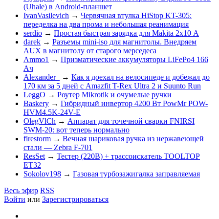
(Uhale) в Android-планшет
IvanVasilevich
→
Червячная втулка HiStop KT-305:
переделка на два прома и небольшая реанимация
serdio
→
Простая быстрая зарядка для Makita 2х10 А
darek
→
Разъемы mini-iso для магнитолы. Внедряем
AUX в магнитолу от старого мерседеса
Ammo1
→
Призматические аккумуляторы LiFePo4 166
Ач
Alexander_
→
Как я доехал на велосипеде и добежал до
170 км за 5 дней с Amazfit T-Rex Ultra 2 и Suunto Run
LeggO
→
Роутер Mikrotik и очумелые ручки
Baskery
→
Гибридный инвертор 4200 Вт PowMr POW-
HVM4.5K-24V-E
OlegVlCh
→
Аппарат для точечной сварки FNIRSI
SWM-20: вот теперь нормально
firestorm
→
Вечная шариковая ручка из нержавеющей
стали — Zebra F-701
ResSet
→
Тестер (220В) + трассоискатель TOOLTOP
ET32
Sokolov198
→
Газовая турбозажигалка заправляемая
Весь эфир
RSS
Войти
или
Зарегистрироваться