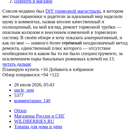
Перейти в магазин
Совсем недавно был
DIY тормозной магистрали
, в котором
местные параноики и радетели за идеальный мир наделали
шуму в комментах, назвав вполне качественный и
полноценный, на мой взгляд, ремонт тормозной трубки —
опасным колхозом и внесением изменений в тормозную
систему. В своём обзоре я хочу показать альтернативный, и
как по мне — намного более
стрёмный
неоднозначный метод
ремонта, единственный плюс которого — отсутствие
необходимости в каком бы то ни было специнструменте, за
исключением пары банальных рожковых ключей на 13.
читать дальше
Планирую купить
+16
Добавить в избранное
Обзор понравился
+94
+122
26 июля 2026, 05:43
uncle_sem
5377
комментарии:
140
Обзор
Магазины России и СНГ
WILDBERRIES.RU
Товары для дома и дачи