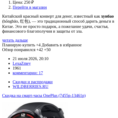
Цена: 250 ₽
Перейти в магазин
Китайский красный конверт для денег, известный как
хунбао
(hóngbāo, 红包), — это традиционный способ дарить деньги в
Китае. Это не просто подарок, а пожелание удачи, счастья,
финансового благополучия и защиты от зла.
читать дальше
Планирую купить
+4
Добавить в избранное
Обзор понравился
+42
+50
21 июля 2026, 20:10
LexaZmey
1961
комментарии:
17
Скидки и распродажи
WILDBERRIES.RU
Скидка на смарт-часы OnePlus (7455р-13461р)