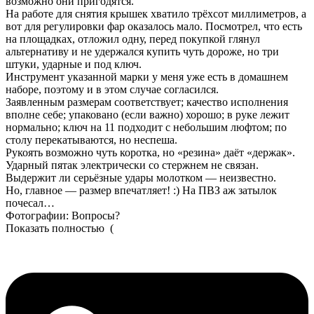
возможно они пригодятся.
На работе для снятия крышек хватило трёхсот миллиметров, а
вот для регулировки фар оказалось мало. Посмотрел, что есть
на площадках, отложил одну, перед покупкой глянул
альтернативу и не удержался купить чуть дороже, но три
штуки, ударные и под ключ.
Инструмент указанной марки у меня уже есть в домашнем
наборе, поэтому и в этом случае согласился.
Заявленным размерам соответствует; качество исполнения
вполне себе; упаковано (если важно) хорошо; в руке лежит
нормально; ключ на 11 подходит с небольшим люфтом; по
столу перекатываются, но неспеша.
Рукоять возможно чуть коротка, но «резина» даёт «держак».
Ударный пятак электрически со стержнем не связан.
Выдержит ли серьёзные удары молотком — неизвестно.
Но, главное — размер впечатляет! :) На ПВЗ аж затылок
почесал…
Фотографии: Вопросы?
Показать полностью
(