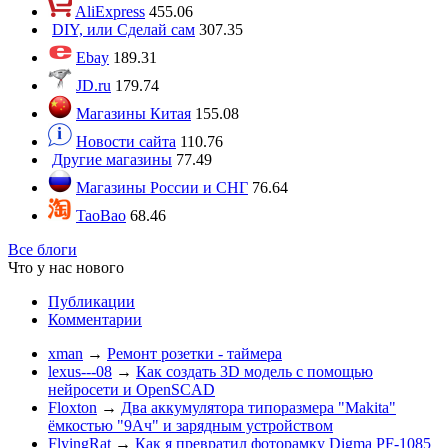
AliExpress
455.06
DIY, или Сделай сам
307.35
Ebay
189.31
JD.ru
179.74
Магазины Китая
155.08
Новости сайта
110.76
Другие магазины
77.49
Магазины России и СНГ
76.64
TaoBao
68.46
Все блоги
Что у нас нового
Публикации
Комментарии
xman
→
Ремонт розетки - таймера
lexus---08
→
Как создать 3D модель с помощью
нейросети и OpenSCAD
Floxton
→
Два аккумулятора типоразмера "Makita"
ёмкостью "9Ач" и зарядным устройством
FlyingRat
→
Как я превратил фоторамку Digma PF-1085