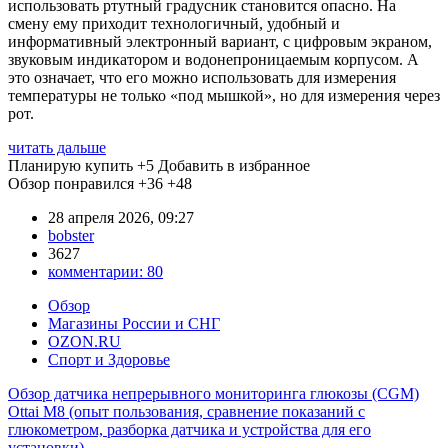
использовать ртутный градусник становится опасно. На
смену ему приходит технологичный, удобный и
информативный электронный вариант, с цифровым экраном,
звуковым индикатором и водонепроницаемым корпусом. А
это означает, что его можно использовать для измерения
температуры не только «под мышкой», но для измерения через
рот.
читать дальше
Планирую купить
+5
Добавить в избранное
Обзор понравился
+36
+48
28 апреля 2026, 09:27
bobster
3627
комментарии:
80
Обзор
Магазины России и СНГ
OZON.RU
Спорт и Здоровье
Обзор датчика непрерывного мониторинга глюкозы (CGM)
Ottai M8 (опыт пользования, сравнение показаний с
глюкометром, разборка датчика и устройства для его
установки)