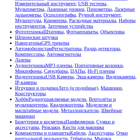
Измерительный инструмент
,
USB тестеры
,
Мультиметры
,
Лазерные уровни
,
Пирометры
,
Лазерные
дальномеры
,
Осциллографы
,
Ручной инструмент
,
Мультитулы
,
Кримперы
,
Расходные материалы
,
Наборы
инструментов
,
Заточные устройства
Фототехника
Штативы
,
Фотоаппараты
,
Объективы
Шпионские штучки
Навигаторы
GPS трекеры
Автомобилистам
Регистраторы
,
Радар-детекторы
,
Компрессоры
,
Автомагнитолы
Лазеры
Аудиотехника
MP3 плееры
,
Портативные колонки
,
Микрофоны
,
Саундбары
,
ЦАПы
,
Hi-Fi плееры
Видеотехника
USB Камеры
,
Экш-камеры
,
Видеокамеры
,
IP-камеры
Игрушки и подарки
Лего (и подобные)
,
Машинки
,
Конструкторы
Хобби
Радиоуправляемые модели
,
Вертолёты и
мультикоптеры
,
Квадрокоптеры
,
Моделизм и
масштабные модели
,
Металлоискатели
,
Швейные
машинки
Бижутерия и косметика
Парфюмерия
,
Сумки и
аксессуары
,
Рюкзаки
,
Кисти для макияжа
Компьютеры и планшеты
Кабели
,
Аксессуары
,
Очки
виртуальной реальности
,
Геймпады
,
Мышки
,