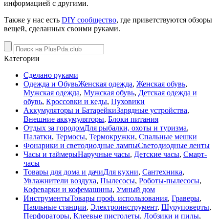
информацией с другими.
Также у нас есть
DIY сообщество
, где приветствуются обзоры
вещей, сделанных своими руками.
Категории
Сделано руками
Одежда и Обувь
Женская одежда
,
Женская обувь
,
Мужская одежда
,
Мужская обувь
,
Детская одежда и
обувь
,
Кроссовки и кеды
,
Пуховики
Аккумуляторы и Батарейки
Зарядные устройства
,
Внешние аккумуляторы
,
Блоки питания
Отдых за городом
Для рыбалки, охоты и туризма
,
Палатки
,
Термосы
,
Термокружки
,
Спальные мешки
Фонарики и светодиодные лампы
Светодиодные ленты
Часы и таймеры
Наручные часы
,
Детские часы
,
Смарт-
часы
Товары для дома и дачи
Для кухни
,
Сантехника
,
Увлажнители воздуха
,
Пылесосы
,
Роботы-пылесосы
,
Кофеварки и кофемашины
,
Умный дом
Инструменты
Товары проф. использования
,
Граверы
,
Паяльные станции
,
Электроинструмент
,
Шуруповерты
,
Перфораторы
,
Клеевые пистолеты
,
Лобзики и пилы
,