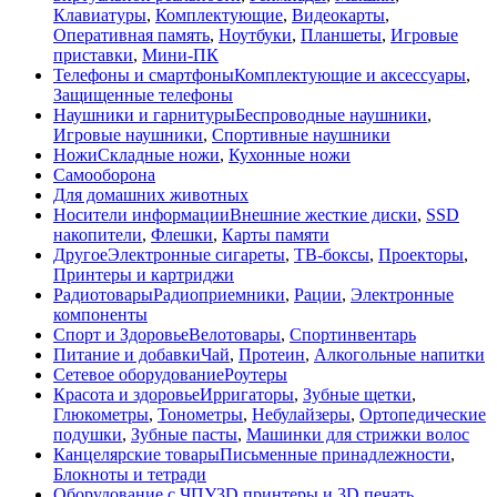
Клавиатуры
,
Комплектующие
,
Видеокарты
,
Оперативная память
,
Ноутбуки
,
Планшеты
,
Игровые
приставки
,
Мини-ПК
Телефоны и смартфоны
Комплектующие и аксессуары
,
Защищенные телефоны
Наушники и гарнитуры
Беспроводные наушники
,
Игровые наушники
,
Спортивные наушники
Ножи
Складные ножи
,
Кухонные ножи
Самооборона
Для домашних животных
Носители информации
Внешние жесткие диски
,
SSD
накопители
,
Флешки
,
Карты памяти
Другое
Электронные сигареты
,
ТВ-боксы
,
Проекторы
,
Принтеры и картриджи
Радиотовары
Радиоприемники
,
Рации
,
Электронные
компоненты
Спорт и Здоровье
Велотовары
,
Спортинвентарь
Питание и добавки
Чай
,
Протеин
,
Алкогольные напитки
Сетевое оборудование
Роутеры
Красота и здоровье
Ирригаторы
,
Зубные щетки
,
Глюкометры
,
Тонометры
,
Небулайзеры
,
Ортопедические
подушки
,
Зубные пасты
,
Машинки для стрижки волос
Канцелярские товары
Письменные принадлежности
,
Блокноты и тетради
Оборудование с ЧПУ
3D принтеры и 3D печать