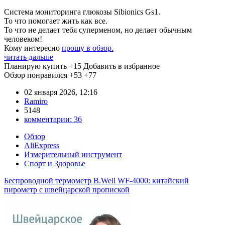
Система мониторинга глюкозы Sibionics Gs1.
То что помогает жить как все.
То что не делает тебя суперменом, но делает обычным
человеком!
Кому интересно
прошу в обзор.
читать дальше
Планирую купить
+15
Добавить в избранное
Обзор понравился
+53
+77
02 января 2026, 12:16
Ramiro
5148
комментарии:
36
Обзор
AliExpress
Измерительный инструмент
Спорт и Здоровье
Беспроводной термометр B.Well WF-4000: китайский
пирометр с швейцарской пропиской