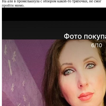
На али в промелькнула с обзором какой-то тряпочки, не смог
пройти мимо.