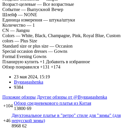
Возраст-целевые — Все возрастные
Событие — Выпускной Вечер
Шлейф — NONE
Единица измерения — штука/штуки
Количество — 1
CN — Jiangsu
Colors — White, Black, Champagne, Pink, Royal Blue, Custom
colors — Plus Size
Standard size or plus size — Occasion
Special occasion dresses — Gowns
Formal Evening Gowns
Планирую купить
+1
Добавить в избранное
Обзор понравился
+131
+174
23 мая 2024, 15:19
Byggagashenka
9384
Похожие обзоры
Другие обзоры от @Byggagashenka
Обзор средневекового платья из Китая
+104
13800
69
Двухтональное платье в "ретро" стиле для "зимы" (для
+46
нерусской зимы)
8968
62