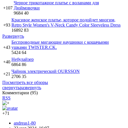
Черное трикотажное платье с воланами для
+107
Дюймовочки
9684
40
Красивое женское платье, которое подойдет многим,
+93
Retro Style Women's V-Neck Candy Color Sleeveless Dress
16892
83
Развернуть
Беспроводные мигающие наушники с кошачьими
+43
ушками TWISTER.CK.
5424
64
Небулайзер
+40
6864
86
Чайник электрический OURSSON
+21
2706
35
Посмотреть все обзоры
свернуть
развернуть
Комментарии (
95
)
RSS
+71
andreas1-80