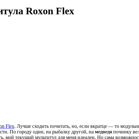
итула Roxon Flex
on Flex
. Лучше сходить почитать, но, если вкратце — то модульн
сти. По городу один, на рыбалку другой, на
медведя
починку ве
сть, мой текущий мультитул для меня идеален. Но сама возможнос