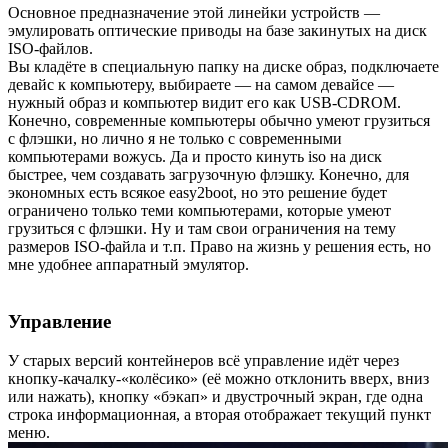
Основное предназначение этой линейки устройств —
эмулировать оптические приводы на базе закинутых на диск
ISO-файлов.
Вы кладёте в специальную папку на диске образ, подключаете
девайс к компьютеру, выбираете — на самом девайсе —
нужный образ и компьютер видит его как USB-CDROM.
Конечно, современные компьютеры обычно умеют грузиться
с флэшки, но лично я не только с современными
компьютерами вожусь. Да и просто кинуть iso на диск
быстрее, чем создавать загрузочную флэшку. Конечно, для
экономных есть всякое easy2boot, но это решение будет
ограничено только теми компьютерами, которые умеют
грузиться с флэшки. Ну и там свои ограничения на тему
размеров ISO-файла и т.п. Право на жизнь у решения есть, но
мне удобнее аппаратный эмулятор.
Управление
У старых версий контейнеров всё управление идёт через
кнопку-качалку-«колёсико» (её можно отклонить вверх, вниз
или нажать), кнопку «бэкап» и двустрочный экран, где одна
строка информационная, а вторая отображает текущий пункт
меню.