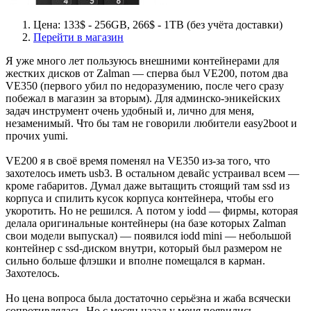
Цена: 133$ - 256GB, 266$ - 1TB (без учёта доставки)
Перейти в магазин
Я уже много лет пользуюсь внешними контейнерами для
жестких дисков от Zalman — сперва был VE200, потом два
VE350 (первого убил по недоразумению, после чего сразу
побежал в магазин за вторым). Для админско-эникейских
задач инструмент очень удобный и, лично для меня,
незаменимый. Что бы там не говорили любители easy2boot и
прочих yumi.
VE200 я в своё время поменял на VE350 из-за того, что
захотелось иметь usb3. В остальном девайс устраивал всем —
кроме габаритов. Думал даже вытащить стоящий там ssd из
корпуса и спилить кусок корпуса контейнера, чтобы его
укоротить. Но не решился. А потом у iodd — фирмы, которая
делала оригинальные контейнеры (на базе которых Zalman
свои модели выпускал) — появился iodd mini — небольшой
контейнер с ssd-диском внутри, который был размером не
сильно больше флэшки и вполне помещался в карман.
Захотелось.
Но цена вопроса была достаточно серьёзна и жаба всячески
сопротивлялась. Но с месяц назад у меня появились