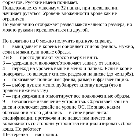
форматов. Русские имена понимает.
Поддерживается максимум 32 папки, при превышении
начинает ругаться. Уровень вложенности вроде как не
ограничен.
По умолчанию отображает раздел максимального размера, но
можно руками переключиться на другой.
По нажатию на 0 можно получить краткую справку.
1 — выкидывает в корень и обновляет список файлов. Нужно,
если вы закинули новые образы.
2 и 8 — просто двигают курсор вверх и вниз.
3 — удержанием включает/отключает защиту от записи.
4 — переход на уровень выше в меню и папках. Если в корне
подержать, то выводит список разделов на диске (до четырёх).
5 — показывает полное имя файла, размер и фрагментацию.
6 — выбор пункта меню, дублирует кнопку ввода (что в
правом нижнем углу)
7 — при удержании отмонтирует все подключенные образы.
9 — безопасное извлечение устройства. Сбрасывает кэш на
диск и отключает девайс на уровне ОС. Не знаю, каким
образом они этого добились — в своё время читал
спецификации протокола и не нашел там ничего на
возможность со стороны устройства инициализировать сброс
кэша. Но работает.
Шестерёнка — настройки.