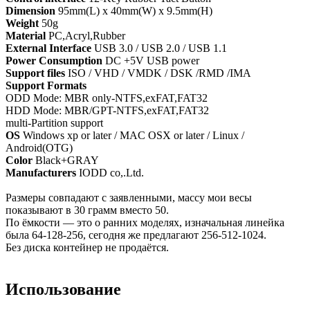
Dimension
95mm(L) x 40mm(W) x 9.5mm(H)
Weight
50g
Material
PC,Acryl,Rubber
External Interface
USB 3.0 / USB 2.0 / USB 1.1
Power Consumption
DC +5V USB power
Support files
ISO / VHD / VMDK / DSK /RMD /IMA
Support Formats
ODD Mode: MBR only-NTFS,exFAT,FAT32
HDD Mode: MBR/GPT-NTFS,exFAT,FAT32
multi-Partition support
OS
Windows xp or later / MAC OSX or later / Linux /
Android(OTG)
Color
Black+GRAY
Manufacturers
IODD co,.Ltd.
Размеры совпадают с заявленными, массу мои весы
показывают в 30 грамм вместо 50.
По ёмкости — это о ранних моделях, изначальная линейка
была 64-128-256, сегодня же предлагают 256-512-1024.
Без диска контейнер не продаётся.
Использование