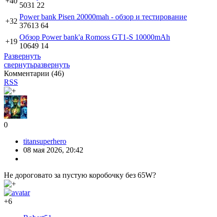
+40
5031
22
Power bank Pisen 20000mah - обзор и тестирование
+32
37613
64
Обзор Power bank'a Romoss GT1-S 10000mAh
+19
10649
14
Развернуть
свернуть
развернуть
Комментарии (
46
)
RSS
0
titansuperhero
08 мая 2026, 20:42
Не дороговато за пустую коробочку без 65W?
+6