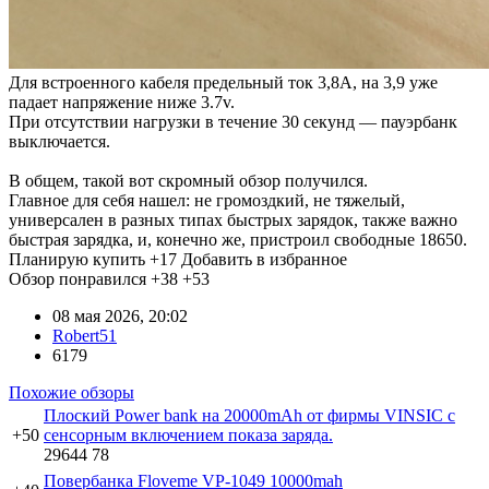
Для встроенного кабеля предельный ток 3,8А, на 3,9 уже
падает напряжение ниже 3.7v.
При отсутствии нагрузки в течение 30 секунд — пауэрбанк
выключается.
В общем, такой вот скромный обзор получился.
Главное для себя нашел: не громоздкий, не тяжелый,
универсален в разных типах быстрых зарядок, также важно
быстрая зарядка, и, конечно же, пристроил свободные 18650.
Планирую купить
+17
Добавить в избранное
Обзор понравился
+38
+53
08 мая 2026, 20:02
Robert51
6179
Похожие обзоры
Плоский Power bank на 20000mAh от фирмы VINSIC с
+50
сенсорным включением показа заряда.
29644
78
Повербанка Floveme VP-1049 10000mah