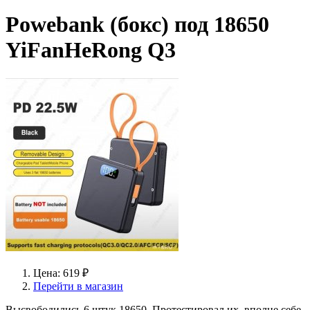
Powebank (бокс) под 18650
YiFanHeRong Q3
Цена: 619 ₽
Перейти в магазин
Высвободились 6 штук 18650. Протестировал их, вполне себе