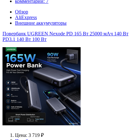
комментарии:
7
Обзор
AliExpress
Внешние аккумуляторы
Повербанк UGREEN Nexode PD 165 Вт 25000 мАч 140 Вт
PD3.1 140 Вт 100 Вт
Цена: 3 719 ₽