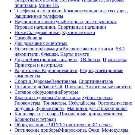
приставки
,
Мини-ПК
Телефоны и смартфоны
Комплектующие и аксессуары
,
Защищенные телефоны
Наушники и гарнитуры
Беспроводные наушники
,
Игровые наушники
,
Спортивные наушники
Ножи
Складные ножи
,
Кухонные ножи
Самооборона
Для домашних животных
Носители информации
Внешние жесткие диски
,
SSD
накопители
,
Флешки
,
Карты памяти
Другое
Электронные сигареты
,
ТВ-боксы
,
Проекторы
,
Принтеры и картриджи
Радиотовары
Радиоприемники
,
Рации
,
Электронные
компоненты
Спорт и Здоровье
Велотовары
,
Спортинвентарь
Питание и добавки
Чай
,
Протеин
,
Алкогольные напитки
Сетевое оборудование
Роутеры
Красота и здоровье
Ирригаторы
,
Зубные щетки
,
Глюкометры
,
Тонометры
,
Небулайзеры
,
Ортопедические
подушки
,
Зубные пасты
,
Машинки для стрижки волос
Канцелярские товары
Письменные принадлежности
,
Блокноты и тетради
Оборудование с ЧПУ
3D принтеры и 3D печать
Оптические приборы
Микроскопы
,
Очки
,
Монокуляры
,