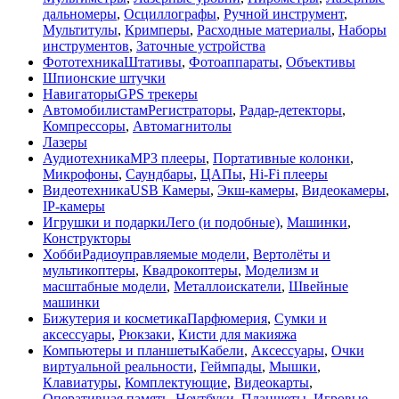
дальномеры
,
Осциллографы
,
Ручной инструмент
,
Мультитулы
,
Кримперы
,
Расходные материалы
,
Наборы
инструментов
,
Заточные устройства
Фототехника
Штативы
,
Фотоаппараты
,
Объективы
Шпионские штучки
Навигаторы
GPS трекеры
Автомобилистам
Регистраторы
,
Радар-детекторы
,
Компрессоры
,
Автомагнитолы
Лазеры
Аудиотехника
MP3 плееры
,
Портативные колонки
,
Микрофоны
,
Саундбары
,
ЦАПы
,
Hi-Fi плееры
Видеотехника
USB Камеры
,
Экш-камеры
,
Видеокамеры
,
IP-камеры
Игрушки и подарки
Лего (и подобные)
,
Машинки
,
Конструкторы
Хобби
Радиоуправляемые модели
,
Вертолёты и
мультикоптеры
,
Квадрокоптеры
,
Моделизм и
масштабные модели
,
Металлоискатели
,
Швейные
машинки
Бижутерия и косметика
Парфюмерия
,
Сумки и
аксессуары
,
Рюкзаки
,
Кисти для макияжа
Компьютеры и планшеты
Кабели
,
Аксессуары
,
Очки
виртуальной реальности
,
Геймпады
,
Мышки
,
Клавиатуры
,
Комплектующие
,
Видеокарты
,
Оперативная память
,
Ноутбуки
,
Планшеты
,
Игровые