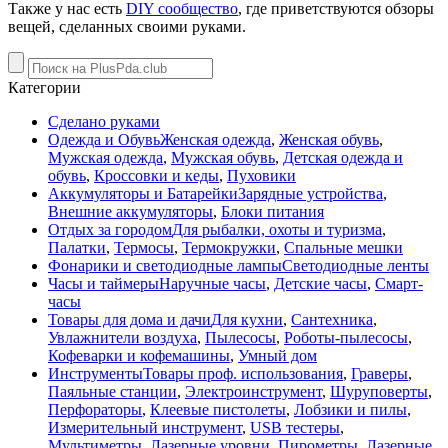
Также у нас есть
DIY сообщество
, где приветствуются обзоры
вещей, сделанных своими руками.
Категории
Сделано руками
Одежда и Обувь
Женская одежда
,
Женская обувь
,
Мужская одежда
,
Мужская обувь
,
Детская одежда и
обувь
,
Кроссовки и кеды
,
Пуховики
Аккумуляторы и Батарейки
Зарядные устройства
,
Внешние аккумуляторы
,
Блоки питания
Отдых за городом
Для рыбалки, охоты и туризма
,
Палатки
,
Термосы
,
Термокружки
,
Спальные мешки
Фонарики и светодиодные лампы
Светодиодные ленты
Часы и таймеры
Наручные часы
,
Детские часы
,
Смарт-
часы
Товары для дома и дачи
Для кухни
,
Сантехника
,
Увлажнители воздуха
,
Пылесосы
,
Роботы-пылесосы
,
Кофеварки и кофемашины
,
Умный дом
Инструменты
Товары проф. использования
,
Граверы
,
Паяльные станции
,
Электроинструмент
,
Шуруповерты
,
Перфораторы
,
Клеевые пистолеты
,
Лобзики и пилы
,
Измерительный инструмент
,
USB тестеры
,
Мультиметры
,
Лазерные уровни
,
Пирометры
,
Лазерные