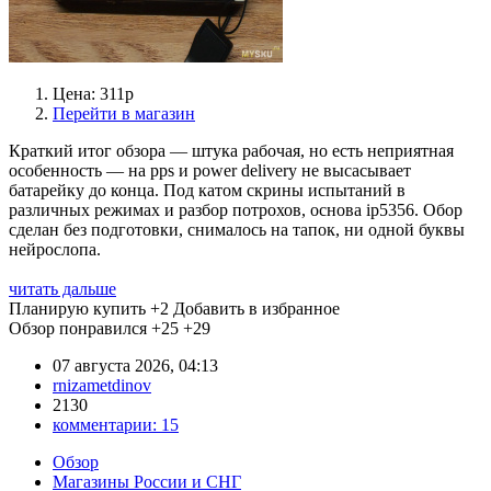
Цена: 311р
Перейти в магазин
Краткий итог обзора — штука рабочая, но есть неприятная
особенность — на pps и power delivery не высасывает
батарейку до конца. Под катом скрины испытаний в
различных режимах и разбор потрохов, основа ip5356. Обор
сделан без подготовки, снималось на тапок, ни одной буквы
нейрослопа.
читать дальше
Планирую купить
+2
Добавить в избранное
Обзор понравился
+25
+29
07 августа 2026, 04:13
rnizametdinov
2130
комментарии:
15
Обзор
Магазины России и СНГ