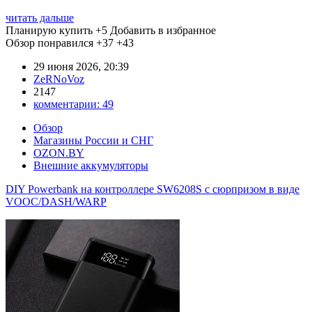
читать дальше
Планирую купить
+5
Добавить в избранное
Обзор понравился
+37
+43
29 июня 2026, 20:39
ZeRNoVoz
2147
комментарии:
49
Обзор
Магазины России и СНГ
OZON.BY
Внешние аккумуляторы
DIY Powerbank на контроллере SW6208S с сюрпризом в виде
VOOC/DASH/WARP