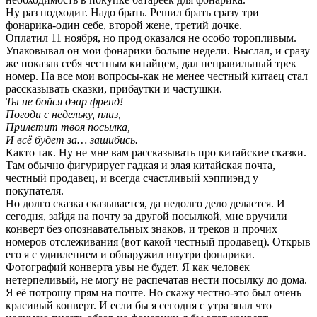
Ну раз подходит. Надо брать. Решил брать сразу три
фонарика-один себе, второй жене, третий дочке.
Оплатил 11 ноября, но прод оказался не особо торопливым.
Упаковывал он мои фонарики больше недели. Выслал, и сразу
же показав себя честным китайцем, дал неправильный трек
номер. На все мои вопросы-как не менее честный китаец стал
рассказывать сказки, прибаутки и частушки.
Ты не бойся дэар френд!
Погоди с недельку, плиз,
Прилетит твоя посылка,
И всё будет за… зашибись.
Както так. Ну не мне вам рассказывать про китайские сказки.
Там обычно фигурирует гадкая и злая китайская почта,
честный продавец, и всегда счастливый хэппиэнд у
покупателя.
Но долго сказка сказывается, да недолго дело делается. И
сегодня, зайдя на почту за другой посылкой, мне вручили
конверт без опознавательных знаков, и треков и прочих
номеров отслеживания (вот какой честный продавец). Открыв
его я с удивлением и обнаружил внутри фонарики.
Фотографий конверта увы не будет. Я как человек
нетерпеливый, не могу не распечатав нести посылку до дома.
Я её потрошу прям на почте. Но скажу честно-это был очень
красивый конверт. И если бы я сегодня с утра знал что