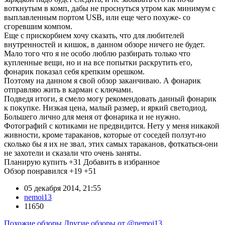
воткнутым в комп, дабы не проснуться утром как минимум с
выплавленным портом USB, или еще чего похуже- со
сгоревшим компом.
Еще с прискорбием хочу сказать, что для любителей
внутренностей и кишок, в данном обзоре ничего не будет.
Мало того что я не особо люблю разбирать только что
купленные вещи, но и на все попытки раскрутить его,
фонарик показал себя крепким орешком.
Поэтому на данном я свой обзор заканчиваю. А фонарик
отправляю жить в карман с ключами.
Подведя итоги, я смело могу рекомендовать данный фонарик
к покупке. Низкая цена, малый размер, и яркий светодиод.
Большего лично для меня от фонарика и не нужно.
Фотографий с котиками не предвидится. Нету у меня никакой
живности, кроме тараканов, которые от соседей ползут-но
сколько бы я их не звал, этих самых тараканов, фоткаться-они
не захотели и сказали что очень заняты.
Планирую купить
+31
Добавить в избранное
Обзор понравился
+19
+51
05 декабря 2014, 21:55
nemoi13
11650
Похожие обзоры
Другие обзоры от @nemoi13