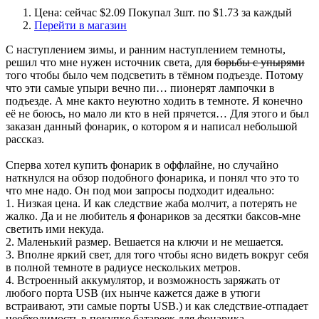
Цена: сейчас $2.09 Покупал 3шт. по $1.73 за каждый
Перейти в магазин
С наступлением зимы, и ранним наступлением темноты,
решил что мне нужен источник света, для
борьбы с упырями
того чтобы было чем подсветить в тёмном подъезде. Потому
что эти самые упыри вечно пи… пионерят лампочки в
подъезде. А мне както неуютно ходить в темноте. Я конечно
её не боюсь, но мало ли кто в ней прячется… Для этого и был
заказан данный фонарик, о котором я и написал небольшой
рассказ.
Сперва хотел купить фонарик в оффлайне, но случайно
наткнулся на обзор подобного фонарика, и понял что это то
что мне надо. Он под мои запросы подходит идеально:
1. Низкая цена. И как следствие жаба молчит, а потерять не
жалко. Да и не любитель я фонариков за десятки баксов-мне
светить ими некуда.
2. Маленький размер. Вешается на ключи и не мешается.
3. Вполне яркий свет, для того чтобы ясно видеть вокруг себя
в полной темноте в радиусе нескольких метров.
4. Встроенный аккумулятор, и возможность заряжать от
любого порта USB (их нынче кажется даже в утюги
встраивают, эти самые порты USB.) и как следствие-отпадает
необходимость в покупке батареек для фонарика.