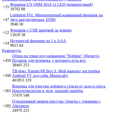
Фонарик UY Q6M 3014 12 LED (кемпинговый)
+35
10792
88
Lumintop F01. Миниатюрный карманный фонарик на
+47
двух аккумуляторах 10300
3946
50
Фонарик с USB зарядкой за дешево
+22
13629
58
Недорогой фонарик на 1 х ААА
+24
9023
64
Развернуть
Обзор на товар под названием "Nothing" (Ничего).
+450
Подарок для человека, у которого есть всё.
38405
253
ТВ-бокс Xiaomi MI Box S. Мой вариант настройки
+390
Android TV под себя. Минигайд
401853
319
Воронка для очистки лобового стекла от льда и снега.
+361
Нанотехнологии в деле, прощай скребок
57470
548
Одноразовый мешок-писсуар. Опыты с товарами с
+282
Aliexpress
24970
223