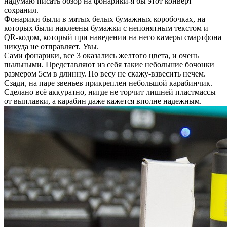
надумаю писать обзор на фонарики-я бы этот конверт
сохранил.
Фонарики были в мятых белых бумажных коробочках, на
которых были наклеены бумажки с непонятным текстом и
QR-кодом, который при наведении на него камеры смартфона
никуда не отправляет. Увы.
Сами фонарики, все 3 оказались желтого цвета, и очень
пыльными. Представляют из себя такие небольшие бочонки
размером 5см в длинну. По весу не скажу-взвесить нечем.
Сзади, на паре звеньев прикреплен небольшой карабинчик.
Сделано всё аккуратно, нигде не торчит лишней пластмассы
от выплавки, а карабин даже кажется вполне надежным.