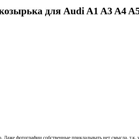
озырька для Audi A1 A3 A4 A5
. Даже фотографии собственные прикладывать нет смысла, т.к. у