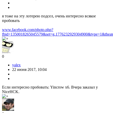
я тоже на эту лотерею подсел, очень интересно всякое
пробовать
www.facebook.com/photo.php?
fbid=1350018265045579&set=g.1776232929304900&type=1&theat
0
yalex
22 июня 2017, 10:04
Если интересно пробовать: Yincrow x6. Вчера заказал у
NiceHCK.