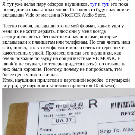
Я тут уже делал пару обзоров наушников,
тут
и
тут
, это пока
последние из заказанных мною. Сегодня это будут наушники-
вкладыши Vido от магазина NiceHCK Audio Store.
Честно говоря, вкладыши это не мой формат, как-то уши у
меня их не хотят держать, плюс они у меня всегда
ассоциировались с бесплатными наушниками, которые
вкладывали к планшетам или телефонам. Но став читать наш
сайт, понял, что в этом формате много очень интересных и
качественных ушей. Продавец описал эти наушники, как
очень похожие по звуку на общеизвестные VE MONK. Я
monk`и не слушал, но теперь придется взять ), но отзывы на
них были хорошие. Поэтому, почему не попробовать, тем
более цена у них отличная.
Итак, наушники прилетели в картонной коробке, с пупыркой
внутри, где наушники занимали процентов 10 объема).