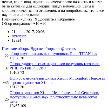
целом, как вывод, наушники имеют право на жизнь и могут
быть куплены для коллекции, ввиду небольшой цены и
хорошего качества изготовления, и на попробовать, что такое
наушники –вкладыши.
Планирую купить
+9
Добавить в избранное
Обзор понравился
+10
+20
21 июня 2017, 20:06
amronsan
12824
Похожие обзоры
Другие обзоры от @amronsan
обзор внутриканальных наушников Dunu TITAN 1es
+22
15938
30
Обзор аудиофильских наушников полузакрытого типа
+37
PHILIPS Fidelio L2BO
10103
73
Полноразмерные наушники Xiaomi Mi Comfort. Попсовая
+45
версия наушников Xiaomi.
15175
70
Обзор наушников Xiaomi Headphones - 2nd Generation.
Доступный Hi-Res звук, по относительно невысокой
+26
цене.
19467
109