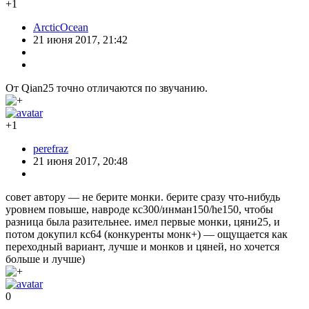
+1
ArcticOcean
21 июня 2017, 21:42
От Qian25 точно отличаются по звучанию.
+1
perefraz
21 июня 2017, 20:48
совет автору — не берите монки. берите сразу что-нибудь
уровнем повыше, навроде кс300/инман150/he150, чтобы
разница была разительнее. имел первые монки, цяни25, и
потом докупил кс64 (конкуренты монк+) — ощущается как
переходный вариант, лучше и монков и цяней, но хочется
больше и лучше)
0