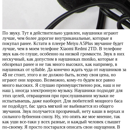
По звуку. Тут я действительно удивлен, наушники играют
лучше, чем более дорогие внутриканальные, которые я
покупал ранее. Кстати в плеере Meiyu A5Plus звучание будет
лучше, чем в моем телефоне Xiaomi Redmi 2TD. В телефоне
звук как-то глуше, особенно на низкой громкости. Звук в них
нескучный, как допустим в наушниках moniko, которые я
обозревал ранее и не так много высоких, как например, в
наушниках от syllable. Да конечно ждать чуда от наушников за
4$ не стоит, этого и не должно быть, всему своя цена, но
играют они хорошо. Возможно, кому-то будем все равно
много высоких. Я слушаю преимущественно рок, наш и не
наш ), иногда электронную музыку. Наушники подходят для
этих целей, отвращения при прослушивании музыки не
испытываешь, даже наоборот. Для любителей мощного баса
не подойдут, бас здесь мягкий не выбивается из общего
звучания. Звук получается прозрачный, нету каши в верхах и
сильного бубнения снизу. Ну, это опять же мое мнение, так
как уши все-таки у всех разные, и каждый человек слышит
по-своему. Я просто постарался описать свои ощущения. В