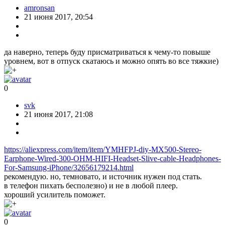
amronsan
21 июня 2017, 20:54
да наверно, теперь буду присматриваться к чему-то повыше
уровнем, вот в отпуск скатаюсь и можно опять во все тяжкие)
0
svk
21 июня 2017, 21:08
https://aliexpress.com/item/item/YMHFPJ-diy-MX500-Stereo-
Earphone-Wired-300-OHM-HIFI-Headset-Slive-cable-Headphones-
For-Samsung-iPhone/32656179214.html
рекомендую. но, темновато, и источник нужен под стать.
в телефон пихать бесполезно) и не в любой плеер.
хороший усилитель поможет.
0