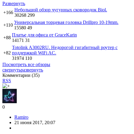
Развернуть
Небольшой обзор чугунных сковородок Biol.
+166
30268
299
Универсальная торцевая головка Drillpro 10-19mm.
+110
15580
49
Платье для офиса от GraceKarin
+88
14171
31
Totolink A3002RU. Недорогой гигабитный роутер с
+82
поддержкой WiFi AC.
31974
110
Посмотреть все обзоры
свернуть
развернуть
Комментарии (
35
)
RSS
0
Ramiro
21 июня 2017, 20:07