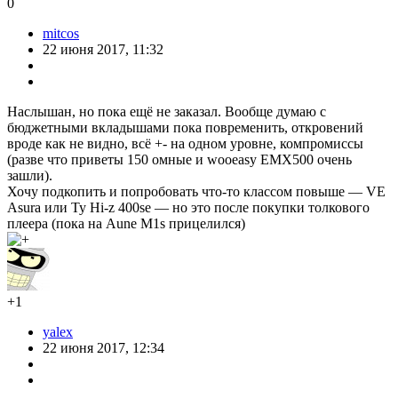
0
mitcos
22 июня 2017, 11:32
Наслышан, но пока ещё не заказал. Вообще думаю с
бюджетными вкладышами пока повременить, откровений
вроде как не видно, всё +- на одном уровне, компромиссы
(разве что приветы 150 омные и wooeasy EMX500 очень
зашли).
Хочу подкопить и попробовать что-то классом повыше — VE
Asura или Ty Hi-z 400se — но это после покупки толкового
плеера (пока на Aune M1s прицелился)
+1
yalex
22 июня 2017, 12:34