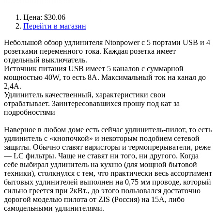
Цена: $30.06
Перейти в магазин
Небольшой обзор удлинителя Ntonpower с 5 портами USB и 4
розетками переменного тока. Каждая розетка имеет
отдельный выключатель.
Источник питания USB имеет 5 каналов с суммарной
мощностью 40W, то есть 8А. Максимальный ток на канал до
2,4А.
Удлинитель качественный, характеристики свои
отрабатывает. Заинтересовавшихся прошу под кат за
подробностями
Наверное в любом доме есть сейчас удлинитель-пилот, то есть
удлинитель с «кнопочкой» и некоторым подобием сетевой
защиты. Обычно ставят варисторы и термопрерыватели, реже
— LC фильтры. Чаще не ставят ни того, ни другого. Когда
себе выбирал удлинитель на кухню (для мощной бытовой
техники), столкнулся с тем, что практически весь ассортимент
бытовых удлинителей выполнен на 0,75 мм проводе, который
сильно греется при 2кВт., до этого пользовался достаточно
дорогой моделью пилота от ZIS (Россия) на 15А, либо
самодельными удлинителями.