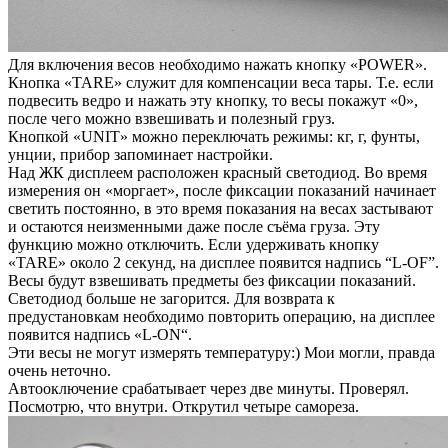
Для включения весов необходимо нажать кнопку «POWER».
Кнопка «TARE» служит для компенсации веса тары. Т.е. если
подвесить ведро и нажать эту кнопку, то весы покажут «0»,
после чего можно взвешивать и полезный груз.
Кнопкой «UNIT» можно переключать режимы: кг, г, фунты,
унции, прибор запоминает настройки.
Над ЖК дисплеем расположен красный светодиод. Во время
измерения он «моргает», после фиксации показаний начинает
светить постоянно, в это время показания на весах застывают
и остаются неизменными даже после съёма груза. Эту
функцию можно отключить. Если удерживать кнопку
«TARE» около 2 секунд, на дисплее появится надпись “L-OF”.
Весы будут взвешивать предметы без фиксации показаний.
Светодиод больше не загорится. Для возврата к
предустановкам необходимо повторить операцию, на дисплее
появится надпись «L-ON“.
Эти весы не могут измерять температуру:) Мои могли, правда
очень неточно.
Автооключение срабатывает через две минуты. Проверял.
Посмотрю, что внутри. Открутил четыре самореза.