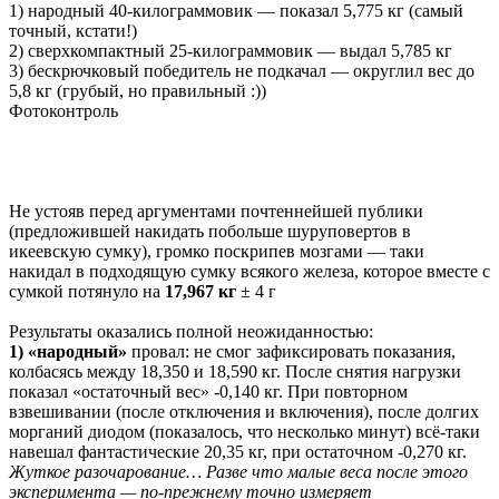
1) народный 40-килограммовик — показал 5,775 кг (самый
точный, кстати!)
2) сверхкомпактный 25-килограммовик — выдал 5,785 кг
3) бескрючковый победитель не подкачал — округлил вес до
5,8 кг (грубый, но правильный :))
Фотоконтроль
Не устояв перед аргументами почтеннейшей публики
(предложившей накидать побольше шуруповертов в
икеевскую сумку), громко поскрипев мозгами — таки
накидал в подходящую сумку всякого железа, которое вместе с
сумкой потянуло на
17,967 кг
± 4 г
Результаты оказались полной неожиданностью:
1) «народный»
провал: не смог зафиксировать показания,
колбасясь между 18,350 и 18,590 кг. После снятия нагрузки
показал «остаточный вес» -0,140 кг. При повторном
взвешивании (после отключения и включения), после долгих
морганий диодом (показалось, что несколько минут) всё-таки
навешал фантастические 20,35 кг, при остаточном -0,270 кг.
Жуткое разочарование… Разве что малые веса после этого
эксперимента — по-прежнему точно измеряет