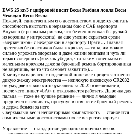
EWS 25 кг/5 г цифровой висит Весы Рыбная ловля Весы
Чемодан Весы Весна
Пожалуй, единственным его достоинством придется считать
способность выстоять в неравном бою с САБ аэропорта
Внуково (с реальным риском, что безмен помахал бы ручкой
из корзины у интроскопа), да еще умение скрыться среди
«мерзавчиков» с Бехеровкой в аэропорту Праги… Главная
претензия безопасников была к крючку — типа, им можно
сильно угрожать здоровью и даже жизни экипажа и чуть ли
теракт совершить (кое-как убедил, что таким тоненьким и
маленьким крючком даже за брючный ремень бортпроводника
не зацепишь, не то что самолет захватить)…
К минусам варианта с подсветкой поневоле придется отнести
дикую жажду электричества — неплохую икеевскую CR2032
он умудряется высосать буквально за 20-25 взвешиваний,
после чего пишет «bAt» и отказывается работать. Дырочка для
пальца — тоже не лучшее решение — лично я чемодан
предпочел взвешивать, просунув в отверстие брючный ремень
и держа безмен за него.
Сверхмалый вес и неповторимая компактность — становятся
сомнительными достоинствами после вскрытия корпуса.
Управление — стандартное для однокнопочных весов:
— включаем нажатием на кнопку, отключаем удержанием