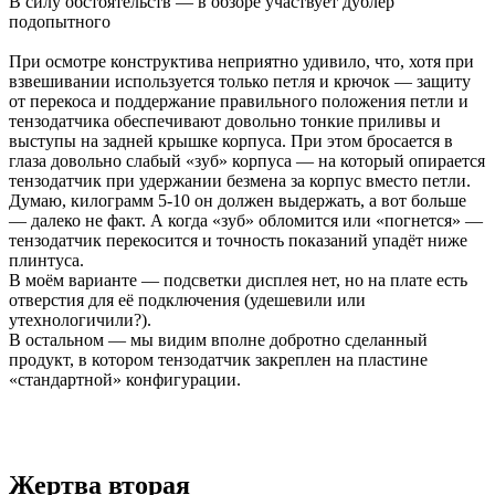
В силу обстоятельств — в обзоре участвует дублёр
подопытного
При осмотре конструктива неприятно удивило, что, хотя при
взвешивании используется только петля и крючок — защиту
от перекоса и поддержание правильного положения петли и
тензодатчика обеспечивают довольно тонкие приливы и
выступы на задней крышке корпуса. При этом бросается в
глаза довольно слабый «зуб» корпуса — на который опирается
тензодатчик при удержании безмена за корпус вместо петли.
Думаю, килограмм 5-10 он должен выдержать, а вот больше
— далеко не факт. А когда «зуб» обломится или «погнется» —
тензодатчик перекосится и точность показаний упадёт ниже
плинтуса.
В моём варианте — подсветки дисплея нет, но на плате есть
отверстия для её подключения (удешевили или
утехнологичили?).
В остальном — мы видим вполне добротно сделанный
продукт, в котором тензодатчик закреплен на пластине
«стандартной» конфигурации.
Жертва вторая