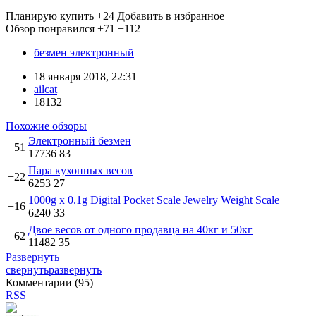
Планирую купить
+24
Добавить в избранное
Обзор понравился
+71
+112
безмен электронный
18 января 2018, 22:31
ailcat
18132
Похожие обзоры
Электронный безмен
+51
17736
83
Пара кухонных весов
+22
6253
27
1000g x 0.1g Digital Pocket Scale Jewelry Weight Scale
+16
6240
33
Двое весов от одного продавца на 40кг и 50кг
+62
11482
35
Развернуть
свернуть
развернуть
Комментарии (
95
)
RSS