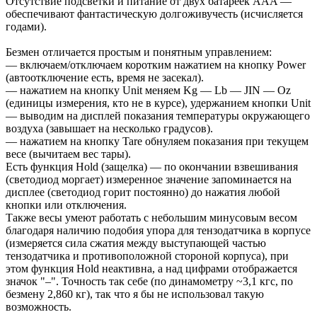
Отсутствие подсветки и питание от двух батареек AAA —
обеспечивают фантастическую долгоживучесть (исчисляется
годами).
Безмен отличается простым и понятным управлением:
— включаем/отключаем коротким нажатием на кнопку Power
(автоотключение есть, время не засекал).
— нажатием на кнопку Unit меняем Kg — Lb — JIN — Oz
(единицы измерения, кто не в курсе), удержанием кнопки Unit
— выводим на дисплей показания температуры окружающего
воздуха (завышает на несколько градусов).
— нажатием на кнопку Tare обнуляем показания при текущем
весе (вычитаем вес тары).
Есть функция Hold (защелка) — по окончании взвешивания
(светодиод моргает) измеренное значение запоминается на
дисплее (светодиод горит постоянно) до нажатия любой
кнопки или отключения.
Также весы умеют работать с небольшим минусовым весом
благодаря наличию подобия упора для тензодатчика в корпусе
(измеряется сила сжатия между выступающей частью
тензодатчика и противоположной стороной корпуса), при
этом функция Hold неактивна, а над цифрами отображается
значок "–". Точность так себе (по динамометру ~3,1 кгс, по
безмену 2,860 кг), так что я бы не использовал такую
возможность.