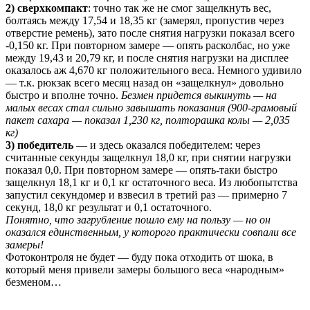
2) сверхкомпакт
: точно так же не смог защелкнуть вес,
болтаясь между 17,54 и 18,35 кг (замерял, пропустив через
отверстие ремень), зато после снятия нагрузки показал всего
-0,150 кг. При повторном замере — опять расколбас, но уже
между 19,43 и 20,79 кг, и после снятия нагрузки на дисплее
оказалось аж 4,670 кг положительного веса. Немного удивило
— т.к. рюкзак всего месяц назад он «защелкнул» довольно
быстро и вполне точно.
Безмен придется выкинуть — на
малых весах стал сильно завышать показания (900-грамовый
пакет сахара — показал 1,230 кг, полторашка колы — 2,035
кг)
3) победитель
— и здесь оказался победителем: через
считанные секунды защелкнул 18,0 кг, при снятии нагрузки
показал 0,0. При повторном замере — опять-таки быстро
защелкнул 18,1 кг и 0,1 кг остаточного веса. Из любопытства
запустил секундомер и взвесил в третий раз — примерно 7
секунд, 18,0 кг результат и 0,1 остаточного.
Понятно, что загрубление пошло ему на пользу — но он
оказался единственным, у которого практически совпали все
замеры!
Фотоконтроля не будет — буду пока отходить от шока, в
который меня привели замеры большого веса «народным»
безменом…