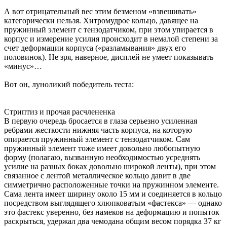
А вот отрицательный вес этим безменом «взвешивать»
категорически нельзя. Хитромудрое кольцо, давящее на
пружинный элемент с тензодатчиком, при этом упирается в
корпус и измерение усилия происходит в немалой степени за
счет деформации корпуса («разламывания» двух его
половинок). Не зря, наверное, дисплей не умеет показывать
«минус»…
Вот он, луноликий победитель теста:
Стриптиз и прочая расчлененка
В первую очередь бросается в глаза серьезно усиленная
ребрами жесткости нижняя часть корпуса, на которую
опирается пружинный элемент с тензодатчиком. Сам
пружинный элемент тоже имеет довольно любопытную
форму (полагаю, вызванную необходимостью усреднять
усилие на разных боках довольно широкой ленты), при этом
связанное с лентой металлическое кольцо давит в две
симметрично расположенные точки на пружинном элементе.
Сама лента имеет ширину около 15 мм и соединяется в кольцо
посредством выглядящего хлюпковатым «фастекса» — однако
это фастекс уверенно, без намеков на деформацию и попыток
раскрыться, удержал два чемодана общим весом порядка 37 кг