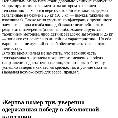
Неприятным открытием стали довольно хлипкие корпусные
упоры пружинного элемента, на котором закреплен
тензодатчик — хочется верить, что они все-таки выдержат
заявленные на безмене 25 кг (16,5 кг — держат, тяжелее не
взвешивал). Также меня смутила конфигурация пружинного
элемента — два изгиба явно добавляют нелинейность в
результаты измерения (а значит, либо компенсируются
табличным методом, либо датчик заведомо загрублён и 25 кг
— зона его относительно линейной характеристики. Но оба
варианта — не лучший способ обеспечивать заявленную
точность)…
В то же время нельзя не заметить, что верхняя часть
тензодатчика закреплена в корпусеот смещения в обеих
направлениях достаточно жестко, что позволяет безмену
успешно замерять как вес на крючке, так и усилие сжатия
(забавная возможность для весов, правда?).
Жертва номер три, уверенно
одержавшая победу в абсолютной
категории