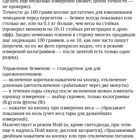
сделать еще несколько измерений (может, ценой точности —
не проверял).
Точности до 100 грамм вполне достаточно для взвешивания
чемоданов перед перелетом — безмен всегда показывал или
столько же, или на 0,1 кг больше, чем весы на стойках
(проверил минимум на 10-11 стойках регистрации и дроп-
офф). Заодно немножко плюнем в сторону многих продавцов:
шаг индикации 100 граммов, а не 10, как они часто пишут
(впрочем, на их же фото прекрасно видно, что в режиме
измерений килограммов — после запятой есть только один
разряд).
Управление безменом — стандартное для для
однокнопочников:
— включение коротким нажатием на кнопку, отключение
длинным (автоотключение срабатывает через две минуты)
— в течении пары секунд после включения можно изменить
единицу измерения — выбор скромен, только килограммы
(Kg) или фунты (lb).
— нажатие на кнопку при измерении веса — сбрасывает
показания на ноль (учет веса тары для дальнейших
измерений).
Наличествует и режим Hold (и, кроме светодиода, при этом
еще и надпись Hold внизу дисплея загорается), сбрасываемый
двойным нажатием на кнопку или при отключении питания.