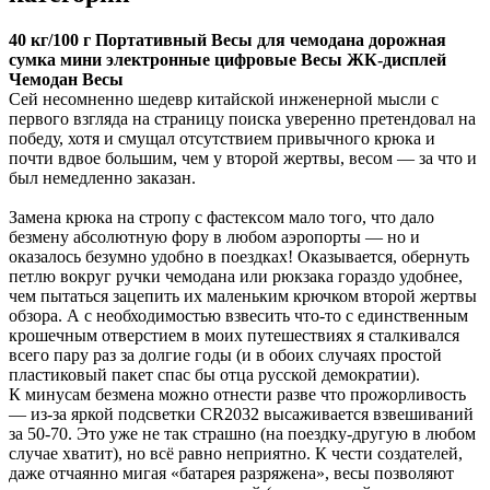
40 кг/100 г Портативный Весы для чемодана дорожная
сумка мини электронные цифровые Весы ЖК-дисплей
Чемодан Весы
Сей несомненно шедевр китайской инженерной мысли с
первого взгляда на страницу поиска уверенно претендовал на
победу, хотя и смущал отсутствием привычного крюка и
почти вдвое большим, чем у второй жертвы, весом — за что и
был немедленно заказан.
Замена крюка на стропу с фастексом мало того, что дало
безмену абсолютную фору в любом аэропорты — но и
оказалось безумно удобно в поездках! Оказывается, обернуть
петлю вокруг ручки чемодана или рюкзака гораздо удобнее,
чем пытаться зацепить их маленьким крючком второй жертвы
обзора. А с необходимостью взвесить что-то с единственным
крошечным отверстием в моих путешествиях я сталкивался
всего пару раз за долгие годы (и в обоих случаях простой
пластиковый пакет спас бы отца русской демократии).
К минусам безмена можно отнести разве что прожорливость
— из-за яркой подсветки CR2032 высаживается взвешиваний
за 50-70. Это уже не так страшно (на поездку-другую в любом
случае хватит), но всё равно неприятно. К чести создателей,
даже отчаянно мигая «батарея разряжена», весы позволяют