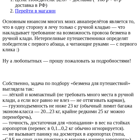
доставка в РФ)
Перейти в магазин
Основным нюансом многих моих авиаперелётов является то,
что в одну сторону я лечу только с ручной кладью — что
накладывает требование на возможность провоза безмена в
ручной клади. Нетерпеливые путешественники определят
победителя с первого абзаца, а читающие руками — с первого
клика :)
Ну а любопытных — прошу пожаловать за подробностями!
Собственно, задача по подбору «безмена для путешествий»
выглядела так:
— лёгкий и компактный (не требовать много места в ручной
клади, а если все равно не влез — не оттягивать карман),
— грузоподъемность не ниже 23 кг (обычный лимит багажа
эконом-класса — 20...23 кг, крайне редкими 25 кг можно
перенебречь),
— точность, достаточная для «попадания» в вес на стойках
аэропортов (перевес в 0,1...0,2 кг обычно игнорируется).
— не вызывает панику на досмотрах в аэропортах (типа,
«САБ не спит, или практика и маразмы нашего аэропорта»).