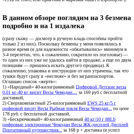
В данном обзоре поглядим на 3 безмена
подробно и на 1 издалека
(сразу скажу — досмотр в ручную кладь способны пройти
только 2 из них). Поскольку безмены у меня появлялись в
разное время (и для надежности «обкатывались» минимум в
3-4 перелетах, что, к сожалению, сократило их поголовье) —
то один из них уже не удалось найти в продаже, а еще по двум
позициям — пришлось искать другого продавца). К
сожалению, упаковка и инструкции от них утрачены, так что
тушки будут сразу в «неглиже» и без загранпаспортов.
Оглашаю список «жертв»:
1) «Народный» 40-килограммовый
Цифровой Детские весы
0.01 кг-40 кг висит Весы Чемодан....
за 169 руб с бесплатной
доставкой,
2) Сверхкомпактный 25-килограммовый
EWS 25 кг/5 г
цифровой висит Весы Рыбная ловля Весы Чемодан...
по цене
178 руб. с бесплатной доставкой,
3) «Бескрючковый» 40-килограммовый
40 кг/10 г 88Lb
цифровые электронные Чемодан Весы ЖК-дисплей Дисплей
Портативный путешествия...
за 168 р + доставка (я успел