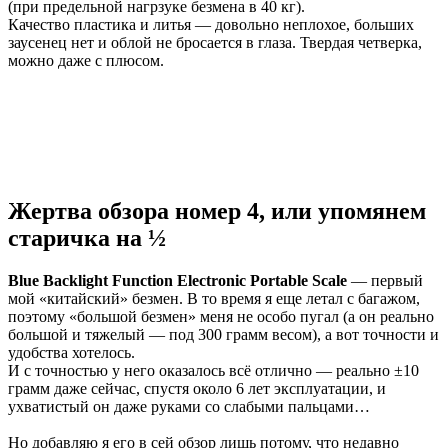
(при предельной нагрзуке безмена в 40 кг).
Качество пластика и литья — довольно неплохое, больших
заусенец нет и облой не бросается в глаза. Твердая четверка,
можно даже с плюсом.
Жертва обзора номер 4, или упомянем
старичка на ½
Blue Backlight Function Electronic Portable Scale
— первый
мой «китайский» безмен. В то время я еще летал с багажом,
поэтому «большой безмен» меня не особо пугал (а он реально
большой и тяжелый — под 300 грамм весом), а вот точности и
удобства хотелось.
И с точностью у него оказалось всё отлично — реально ±10
грамм даже сейчас, спустя около 6 лет эксплуатации, и
ухватистый он даже руками со слабыми пальцами…
Но добавляю я его в сей обзор лишь потому, что недавно