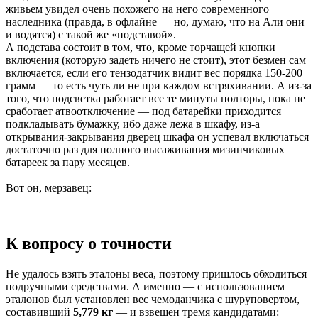
живьем увидел очень похожего на него современного
наследника (правда, в офлайне — но, думаю, что на Али они
и водятся) с такой же «подставой».
А подстава состоит в том, что, кроме торчащей кнопки
включения (которую задеть ничего не стоит), этот безмен сам
включается, если его тензодатчик видит вес порядка 150-200
грамм — то есть чуть ли не при каждом встряхивании. А из-за
того, что подсветка работает все те минуты полторы, пока не
сработает атвоотключение — под батарейки приходится
подкладывать бумажку, ибо даже лежа в шкафу, из-а
открывания-закрывания дверец шкафа он успевал включаться
достаточно раз для полного высаживания мизинчиковых
батареек за пару месяцев.
Вот он, мерзавец:
К вопросу о точности
Не удалось взять эталоны веса, поэтому пришлось обходиться
подручными средствами. А именно — с использованием
эталонов был установлен вес чемоданчика с шуруповертом,
составивший
5,779 кг
— и взвешен тремя кандидатами: