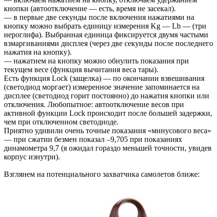
кнопки (автоотключение — есть, время не засекал).
— в первые две секунды после включения нажатиями на
кнопку можно выбрать единицу измерения Kg — Lb — (три
иероглифа). Выбранная единица фиксируется двумя частыми
взмаргиваниями дисплея (через две секунды после последнего
нажатия на кнопку).
— нажатием на кнопку можно обнулить показания при
текущем весе (функция вычитания веса тары).
Есть функция Lock (защелка) — по окончании взвешивания
(светодиод моргает) измеренное значение запоминается на
дисплее (светодиод горит постоянно) до нажатия кнопки или
отключения. Любопытное: автоотключение весов при
активной функции Lock происходит после большей задержки,
чем при отключенном светодиоде.
Приятно удивили очень точные показания «минусового веса»
— при сжатии безмен показал –9,705 при показаниях
динамометра 9,7 (я ожидал гораздо меньшей точности, увидев
корпус изнутри).
Взглянем на потенциального захватчика самолетов ближе: