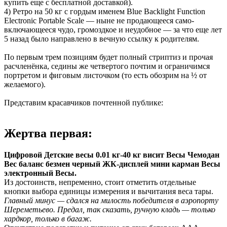
купить еще с бесплатной доставкой).
4) Ретро на 50 кг с гордым именем Blue Backlight Function
Electronic Portable Scale — ныне не продающееся само-
включающееся чудо, громоздкое и неудобное — за что еще лет
5 назад было направлено в вечную ссылку к родителям.
По первым трем позициям будет полный стриптиз и прочая
расчленёнка, седины же четвертого почтим и ограничимся
портретом и фиговым листочком (то есть обозрим на ½ от
желаемого).
Представим красавчиков почтенной публике:
Жертва первая:
Цифровой Детские весы 0.01 кг-40 кг висит Весы Чемодан
Вес баланс безмен черный ЖК-дисплей мини карман Весы
электронный Весы.
Из достоинств, непременно, стоит отметить отдельные
кнопки выбора единицы измерения и вычитания веса тары.
Главный минус — сдался на милость победителя в аэропорту
Шереметьево. Предал, так сказать, ручную кладь — только
хардкор, только в багаж.