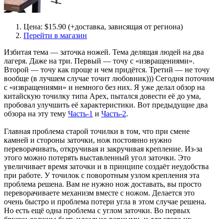
Цена: $15.90 (+доставка, зависящая от региона)
Перейти в магазин
Избитая тема — заточка ножей. Тема делящая людей на два
лагеря. Даже на три. Первый — точу с «извращениями».
Второй — точу как проще и чем придётся. Третий — не точу
вообще (в лучшем случае точит любовник))) Сегодня поточим
с «извращениями» и немного без них. Я уже делал обзор на
китайскую точилку типа Apex, пытался довести её до ума,
пробовал улучшить её характеристики. Вот предыдущие два
обзора на эту тему
Часть-1
и
Часть-2
.
Главная проблема старой точилки в том, что при смене
камней и стороны заточки, нож постоянно нужно
переворачивать, откручивая и закручивая крепление. Из-за
этого можно потерять выставленный угол заточки. Это
увеличивает время заточки и в принципе создаёт неудобства
при работе. У точилок с поворотным узлом крепления эта
проблема решена. Вам не нужно нож доставать, вы просто
переворачиваете механизм вместе с ножом. Делается это
очень быстро и проблема потери угла в этом случае решена.
Но есть ещё одна проблема с углом заточки. Во первых