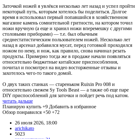
Заточкой ножей я увлёкся несколько лет назад и успел пройти
некоторый путь, которым хотелось бы поделиться. Долгое
время я использовал первый попавшийся в хозяйственном
магазине камень сомнительной гритности, на котором точил
ножи вручную (а еще и хранил ножи вперемешку с другими
столовыми приборами) — т.е. был обычным
среднестатистическим пользователем ножей. Несколько лет
назад в арсенал добавился мусат, перед готовкой проходился
ножом по нему, и нож, как правило, снова начинал резать
продукты. Примерно тогда же в продаже начали появляться
относительно бюджетные китайские приспособления,
почитал и посмотрел на видео восторженные отзывы и
захотелось чего-то такого домой.
О двух таких станках — стареньком Ruixin Pro 008 и
относительно свежем Sy Tools Beast — а также об еще паре
DIY приспособлений для заточки и пойдет речь под катом.
читать дальше
Планирую купить
+9
Добавить в избранное
Обзор понравился
+50
+72
26 июля 2026, 18:00
arichikato
5023