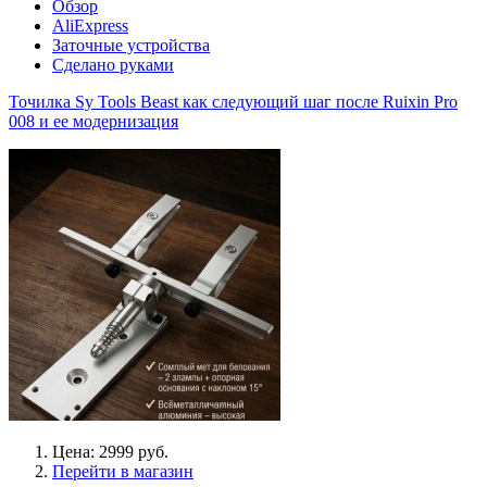
Обзор
AliExpress
Заточные устройства
Сделано руками
Точилка Sy Tools Beast как следующий шаг после Ruixin Pro
008 и ее модернизация
Цена: 2999 руб.
Перейти в магазин