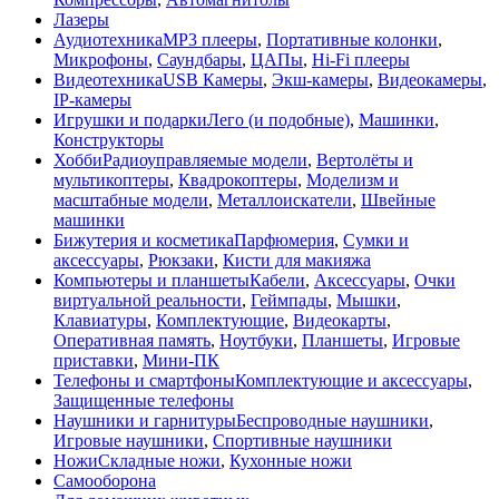
Лазеры
Аудиотехника
MP3 плееры
,
Портативные колонки
,
Микрофоны
,
Саундбары
,
ЦАПы
,
Hi-Fi плееры
Видеотехника
USB Камеры
,
Экш-камеры
,
Видеокамеры
,
IP-камеры
Игрушки и подарки
Лего (и подобные)
,
Машинки
,
Конструкторы
Хобби
Радиоуправляемые модели
,
Вертолёты и
мультикоптеры
,
Квадрокоптеры
,
Моделизм и
масштабные модели
,
Металлоискатели
,
Швейные
машинки
Бижутерия и косметика
Парфюмерия
,
Сумки и
аксессуары
,
Рюкзаки
,
Кисти для макияжа
Компьютеры и планшеты
Кабели
,
Аксессуары
,
Очки
виртуальной реальности
,
Геймпады
,
Мышки
,
Клавиатуры
,
Комплектующие
,
Видеокарты
,
Оперативная память
,
Ноутбуки
,
Планшеты
,
Игровые
приставки
,
Мини-ПК
Телефоны и смартфоны
Комплектующие и аксессуары
,
Защищенные телефоны
Наушники и гарнитуры
Беспроводные наушники
,
Игровые наушники
,
Спортивные наушники
Ножи
Складные ножи
,
Кухонные ножи
Самооборона