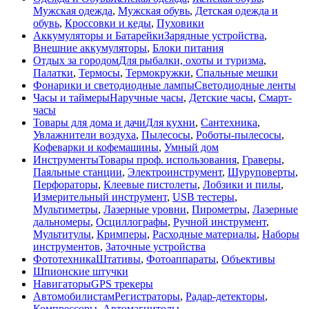
Мужская одежда
,
Мужская обувь
,
Детская одежда и
обувь
,
Кроссовки и кеды
,
Пуховики
Аккумуляторы и Батарейки
Зарядные устройства
,
Внешние аккумуляторы
,
Блоки питания
Отдых за городом
Для рыбалки, охоты и туризма
,
Палатки
,
Термосы
,
Термокружки
,
Спальные мешки
Фонарики и светодиодные лампы
Светодиодные ленты
Часы и таймеры
Наручные часы
,
Детские часы
,
Смарт-
часы
Товары для дома и дачи
Для кухни
,
Сантехника
,
Увлажнители воздуха
,
Пылесосы
,
Роботы-пылесосы
,
Кофеварки и кофемашины
,
Умный дом
Инструменты
Товары проф. использования
,
Граверы
,
Паяльные станции
,
Электроинструмент
,
Шуруповерты
,
Перфораторы
,
Клеевые пистолеты
,
Лобзики и пилы
,
Измерительный инструмент
,
USB тестеры
,
Мультиметры
,
Лазерные уровни
,
Пирометры
,
Лазерные
дальномеры
,
Осциллографы
,
Ручной инструмент
,
Мультитулы
,
Кримперы
,
Расходные материалы
,
Наборы
инструментов
,
Заточные устройства
Фототехника
Штативы
,
Фотоаппараты
,
Объективы
Шпионские штучки
Навигаторы
GPS трекеры
Автомобилистам
Регистраторы
,
Радар-детекторы
,
Компрессоры
,
Автомагнитолы