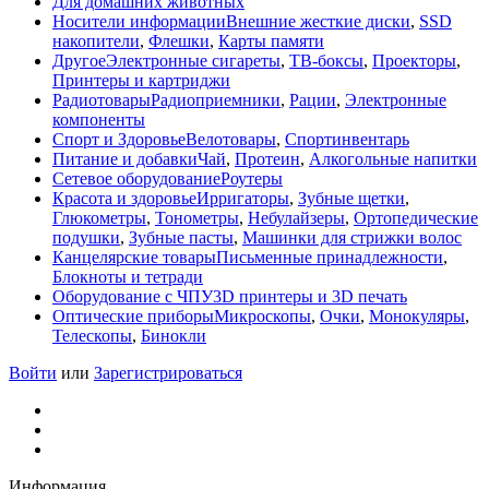
Для домашних животных
Носители информации
Внешние жесткие диски
,
SSD
накопители
,
Флешки
,
Карты памяти
Другое
Электронные сигареты
,
ТВ-боксы
,
Проекторы
,
Принтеры и картриджи
Радиотовары
Радиоприемники
,
Рации
,
Электронные
компоненты
Спорт и Здоровье
Велотовары
,
Спортинвентарь
Питание и добавки
Чай
,
Протеин
,
Алкогольные напитки
Сетевое оборудование
Роутеры
Красота и здоровье
Ирригаторы
,
Зубные щетки
,
Глюкометры
,
Тонометры
,
Небулайзеры
,
Ортопедические
подушки
,
Зубные пасты
,
Машинки для стрижки волос
Канцелярские товары
Письменные принадлежности
,
Блокноты и тетради
Оборудование с ЧПУ
3D принтеры и 3D печать
Оптические приборы
Микроскопы
,
Очки
,
Монокуляры
,
Телескопы
,
Бинокли
Войти
или
Зарегистрироваться
Информация