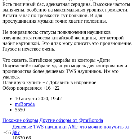
Есть пиличный бас, адекватная серидина. Высокие частоты
выпячены, особенно на максимальных уровнях громкости.
Кстати запас по громкости тут большой. И для
прослушивания музыки точно хватит половины.
Не понравилось: статусы подключения наушников
озвучиваются голосом китайской женщины, рот которой
набит картошкой. Это я так могу описать это произношение.
Глухое и нечеткое очень.
Что сказать. Китайские разрабы из конторы «Дети
Подземелий» выбрали удачную модель для копирования и
производства более дешевых TWS наушников. Им это
удалось.
Планирую купить
+7
Добавить в избранное
Обзор понравился
+16
+22
10 августа 2020, 19:42
mrBoroda
5550
Похожие обзоры
Другие обзоры от @mrBoroda
Дешевые TWS наушники A6L: что можно получить за
+55
$8?
10620
66