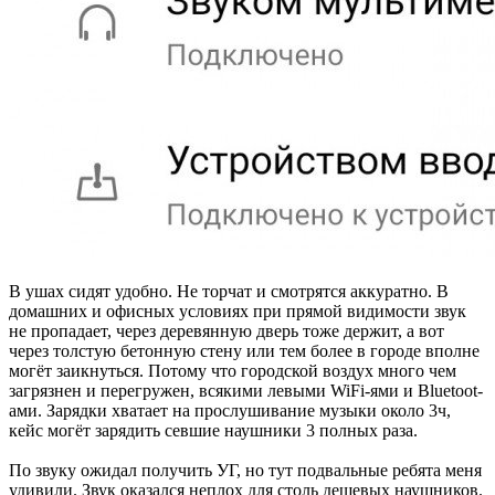
В ушах сидят удобно. Не торчат и смотрятся аккуратно. В
домашних и офисных условиях при прямой видимости звук
не пропадает, через деревянную дверь тоже держит, а вот
через толстую бетонную стену или тем более в городе вполне
могёт заикнуться. Потому что городской воздух много чем
загрязнен и перегружен, всякими левыми WiFi-ями и Bluetoot-
ами. Зарядки хватает на прослушивание музыки около 3ч,
кейс могёт зарядить севшие наушники 3 полных раза.
По звуку ожидал получить УГ, но тут подвальные ребята меня
удивили. Звук оказался неплох для столь дешевых наушников.