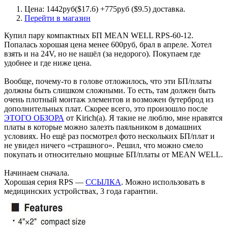
Цена: 1442руб($17.6) +775руб ($9.5) доставка.
Перейти в магазин
Купил пару компактных БП MEAN WELL RPS-60-12.
Попалась хорошая цена менее 600руб, брал в апреле. Хотел
взять и на 24V, но не нашёл (за недорого). Покупаем где
удобнее и где ниже цена.
Вообще, почему-то в голове отложилось, что эти БП/платы
должны быть слишком сложными. То есть, там должен быть
очень плотный монтаж элементов и возможен бутерброд из
дополнительных плат. Скорее всего, это произошло после
ЭТОГО ОБЗОРА
от Kirich(a). Я такие не люблю, мне нравятся
платы в которые можно залезть паяльником в домашних
условиях. Но ещё раз посмотрел фото нескольких БП/плат и
не увидел ничего «страшного». Решил, что можно смело
покупать и относительно мощные БП/платы от MEAN WELL.
Начинаем сначала.
Хорошая серия RPS —
ССЫЛКА
. Можно использовать в
медицинских устройствах, 3 года гарантии.