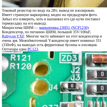
Токовый резистор по виду на 2Вт, вывод не изолирован.
Имеет странную маркировку, видно на предыдущем фото.
Забыл его измерить, хоть и выпаивал его (до кучи поставил
термоусадку на его вывод).
Микросхема ШИМ —
маркировка 230D1 (NCP1230)
.
Конденсатор, по питанию ШИМ, большой 35V/100uF,
Rubycon YXF
. Многие часто забивают на этот конденсатор и
очень зря. Межобмоточный Y-конденсор имеет номинал 331
(330пФ), на выводах есть ферритовые бусины и изоляция.
Оптопара одна
PC123
.