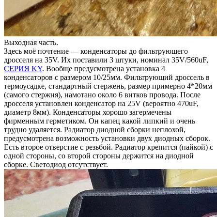
Выходная часть.
Здесь моё почтение — конденсаторы до фильтрующего
дросселя на 35V. Их поставили 3 штуки, номинал 35V/560uF,
СЕРИЯ KY
. Вообще предусмотрена установка 4
конденсаторов с размером 10/25мм. Фильтрующий дроссель в
термоусадке, стандартный стержень, размер примерно 4*20мм
(самого стержня), намотано около 6 витков провода. После
дросселя установлен конденсатор на 25V (вероятно 470uF,
диаметр 8мм). Конденсаторы хорошо загермечены
фирменным герметиком. Он капец какой липкий и очень
трудно удаляется. Радиатор диодной сборки неплохой,
предусмотрена возможность установки двух диодных сборок.
Есть второе отверстие с резьбой. Радиатор крепится (пайкой) с
одной стороны, со второй стороны держится на диодной
сборке. Светодиод отсутствует.