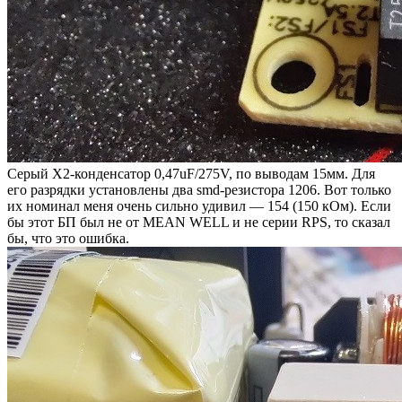
Серый X2-конденсатор 0,47uF/275V, по выводам 15мм. Для
его разрядки установлены два smd-резистора 1206. Вот только
их номинал меня очень сильно удивил — 154 (150 кОм). Если
бы этот БП был не от MEAN WELL и не серии RPS, то сказал
бы, что это ошибка.