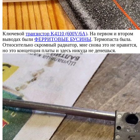
Ключевой
транзистор K4110 (600V/6A)
. На первом и втором
выводах были
ФЕРРИТОВЫЕ БУСИНЫ
. Термопаста была.
Относительно скромный радиатор, мне снова это не нравится,
но это концепция платы и здесь никуда не денешься.