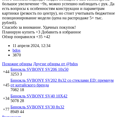
большое увеличение ~9х, можно успешно наблюдать с рук. Да
есть вопросы к особенностям конструкции и параметрам
картинки (резкость по центру), но стоит учитывать бюджетное
позиционирование модели (цена на распродаже 5+ тыс.
рублей).
Спасибо за внимание. Удачных покупок!
Планирую купить
+3
Добавить в избранное
Обзор понравился
+35
+42
11 апреля 2024, 12:34
bdos
3870
Похожие обзоры
Другие обзоры от @bdos
Бинокль SVBONY SV206 10x50
+44
3253
3
Бинокль SVBONY SV202 8х32 со стеклами ED: премиум
+45
от китайского бренда
7082
18
Бинокль SVBONY SV40 10X42
+34
5078
28
Бинокль SVBONY SV30 8x32
+77
8949
44