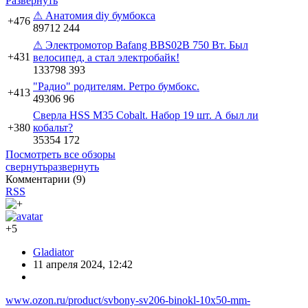
Развернуть
⚠ Анатомия diy бумбокса
+476
89712
244
⚠ Электромотор Bafang BBS02B 750 Вт. Был
+431
велосипед, а стал электробайк!
133798
393
"Радио" родителям. Ретро бумбокс.
+413
49306
96
Сверла HSS M35 Cobalt. Набор 19 шт. А был ли
+380
кобальт?
35354
172
Посмотреть все обзоры
свернуть
развернуть
Комментарии (
9
)
RSS
+5
Gladiator
11 апреля 2024, 12:42
www.ozon.ru/product/svbony-sv206-binokl-10x50-mm-