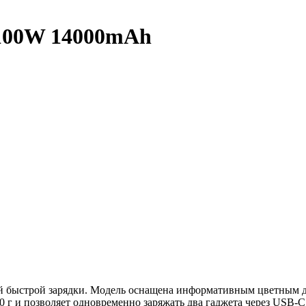
 100W 14000mAh
ой быстрой зарядки. Модель оснащена информативным цветным 
0 г и позволяет одновременно заряжать два гаджета через USB-C