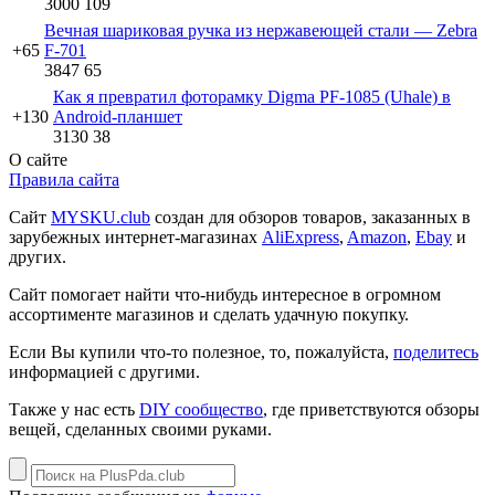
3000
109
Вечная шариковая ручка из нержавеющей стали — Zebra
+65
F-701
3847
65
Как я превратил фоторамку Digma PF-1085 (Uhale) в
+130
Android-планшет
3130
38
О сайте
Правила сайта
Сайт
MYSKU.club
cоздан для обзоров товаров, заказанных в
зарубежных интернет-магазинах
AliExpress
,
Amazon
,
Ebay
и
других.
Сайт помогает найти что-нибудь интересное в огромном
ассортименте магазинов и сделать удачную покупку.
Если Вы купили что-то полезное, то, пожалуйста,
поделитесь
информацией с другими.
Также у нас есть
DIY сообщество
, где приветствуются обзоры
вещей, сделанных своими руками.