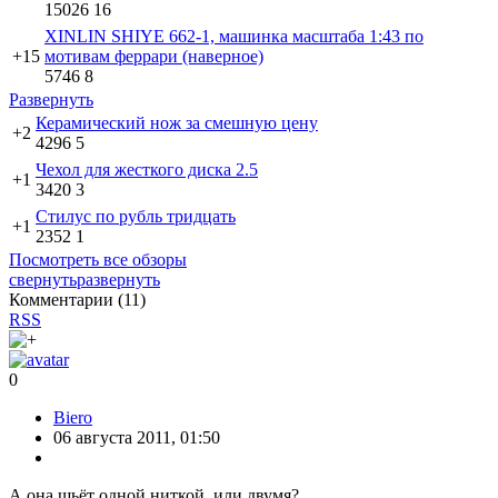
15026
16
XINLIN SHIYE 662-1, машинка масштаба 1:43 по
+15
мотивам феррари (наверное)
5746
8
Развернуть
Керамический нож за смешную цену
+2
4296
5
Чехол для жесткого диска 2.5
+1
3420
3
Стилус по рубль тридцать
+1
2352
1
Посмотреть все обзоры
свернуть
развернуть
Комментарии (
11
)
RSS
0
Biero
06 августа 2011, 01:50
А она шьёт одной ниткой, или двумя?