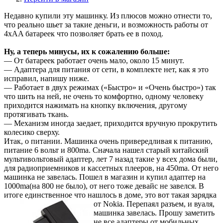
Недавно купили эту машинку. Из плюсов можно отнести то,
что реально шьет за такие деньги, и возможность работы от
4xAA батареек что позволяет брать ее в поход.
Ну, а теперь минусы, их к сожалению больше:
— От батареек работает очень мало, около 15 минут.
— Адаптера для питания от сети, в комплекте нет, как я это
исправил, напишу ниже.
— Работает в двух режимах («Быстро» и «Очень быстро») так
что шить на ней, не очень то комфортно, одному человеку
приходится нажимать на кнопку включения, другому
протягивать ткань.
— Механизм иногда заедает, приходится вручную прокрутить
колесико сверху.
Итак, о питании. Машинка очень привередливая к питанию,
питание 6 вольт и 800ma. Сначала нашел старый китайский
мультивольтовый адаптер, лет 7 назад такие у всех дома были,
для радиоприемников и кассетных плееров, на 450ma. От него
машинка не завелась. Пошел в магазин и купил адаптер на
1000ma(на 800 не было), от него тоже девайс не завелся. В
итоге единственное что нашлось в доме, это
вот такая зарядка
от Nokia. Перепаял разъем, и вуаля,
машинка завелась. Прошу заметить
не все адаптеры от мобильных