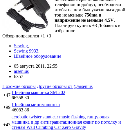
телефонов подойдут, необходимо
чтобы на нем был указан выходной
ток не меньше
750ma и
напряжение не меньше 4,5V
.
Планирую купить
+3
Добавить в
избранное
Обзор понравился
+1
+3
Sewing
,
Sewing 9933
,
Швейное оборудование
05 августа 2011, 22:55
arsenius
6357
Похожие обзоры
Другие обзоры от @arsenius
Швейная машинка SM-202
+47
66558
30
Швейная минимашинка
+99
46083
86
acrobatic twister stunt car music flashing танцующая
машинка и др антигравитационная ездит по потолку и
+43
стенам Wall Climbing Car Zero-Gravity