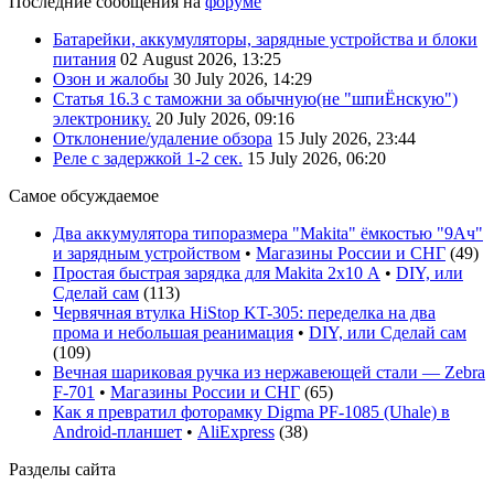
Последние сообщения на
форуме
Батарейки, аккумуляторы, зарядные устройства и блоки
питания
02 August 2026, 13:25
Озон и жалобы
30 July 2026, 14:29
Статья 16.3 с таможни за обычную(не "шпиЁнскую")
электронику.
20 July 2026, 09:16
Отклонение/удаление обзора
15 July 2026, 23:44
Реле с задержкой 1-2 сек.
15 July 2026, 06:20
Самое обсуждаемое
Два аккумулятора типоразмера "Makita" ёмкостью "9Ач"
и зарядным устройством
•
Магазины России и СНГ
(
49
)
Простая быстрая зарядка для Makita 2х10 А
•
DIY, или
Сделай сам
(
113
)
Червячная втулка HiStop KT-305: переделка на два
прома и небольшая реанимация
•
DIY, или Сделай сам
(
109
)
Вечная шариковая ручка из нержавеющей стали — Zebra
F-701
•
Магазины России и СНГ
(
65
)
Как я превратил фоторамку Digma PF-1085 (Uhale) в
Android-планшет
•
AliExpress
(
38
)
Разделы сайта