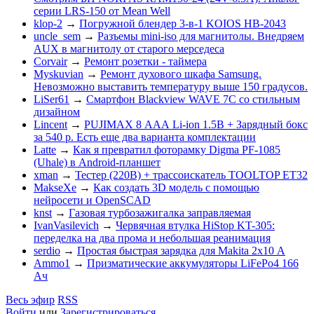
серии LRS-150 от Mean Well
klop-2
→
Погружной блендер 3-в-1 KOIOS HB-2043
uncle_sem
→
Разъемы mini-iso для магнитолы. Внедряем
AUX в магнитолу от старого мерседеса
Corvair
→
Ремонт розетки - таймера
Myskuvian
→
Ремонт духового шкафа Samsung.
Невозможно выставить температуру выше 150 градусов.
LiSer61
→
Смартфон Blackview WAVE 7C со стильным
дизайном
Lincent
→
PUJIMAX 8 ААА Li-ion 1.5В + Зарядный бокс
за 540 р. Есть еще два варианта комплектации
Latte
→
Как я превратил фоторамку Digma PF-1085
(Uhale) в Android-планшет
xman
→
Тестер (220В) + трассоискатель TOOLTOP ET32
MakseXe
→
Как создать 3D модель с помощью
нейросети и OpenSCAD
knst
→
Газовая турбозажигалка заправляемая
IvanVasilevich
→
Червячная втулка HiStop KT-305:
переделка на два прома и небольшая реанимация
serdio
→
Простая быстрая зарядка для Makita 2х10 А
Ammo1
→
Призматические аккумуляторы LiFePo4 166
Ач
Весь эфир
RSS
Войти
или
Зарегистрироваться