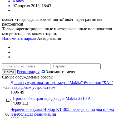
Kratos
07 апреля 2013, 18:43
может кто дагодался как ей шить? шьёт через раз нитка
расходится!
Только зарегистрированные и авторизованные пользователи
могут оставлять комментарии.
Напомнить пароль
Авторизация
Регистрация
Запомнить меня
Самые обсуждаемые обзоры
Два аккумулятора типоразмера "Makita" ёмкостью "9Ач"
+33
и зарядным устройством
1396
49
Простая быстрая зарядка для Makita 2х10 А
+148
4389
113
Червячная втулка HiStop KT-305: переделка на два прома
+80
и небольшая реанимация