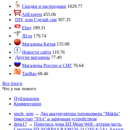
Скидки и распродажи
1029.77
AliExpress
455.06
DIY, или Сделай сам
307.35
Ebay
189.31
JD.ru
179.74
Магазины Китая
155.08
Новости сайта
110.76
Другие магазины
77.49
Магазины России и СНГ
76.64
TaoBao
68.46
Все блоги
Что у нас нового
Публикации
Комментарии
uncle_sem
→
Два аккумулятора типоразмера "Makita"
ёмкостью "9Ач" и зарядным устройством
dens17
→
Приелись дома БП Mean Well - вторая часть.
Смотрим БП NORPAS RAM150-24 (24V-6.5A). Аналог