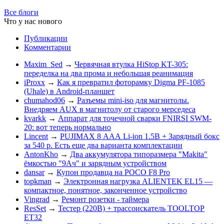
Все блоги
Что у нас нового
Публикации
Комментарии
Maxim_Sed
→
Червячная втулка HiStop KT-305:
переделка на два прома и небольшая реанимация
iProxx
→
Как я превратил фоторамку Digma PF-1085
(Uhale) в Android-планшет
chumahod06
→
Разъемы mini-iso для магнитолы.
Внедряем AUX в магнитолу от старого мерседеса
kvarkk
→
Аппарат для точечной сварки FNIRSI SWM-
20: вот теперь нормально
Lincent
→
PUJIMAX 8 ААА Li-ion 1.5В + Зарядный бокс
за 540 р. Есть еще два варианта комплектации
AntonKho
→
Два аккумулятора типоразмера "Makita"
ёмкостью "9Ач" и зарядным устройством
dansar
→
Купон продавца на POCO F8 Pro
topkman
→
Электронная нагрузка ALIENTEK EL15 —
компактное, понятное, законченное устройство
Vingrad
→
Ремонт розетки - таймера
ResSet
→
Тестер (220В) + трассоискатель TOOLTOP
ET32