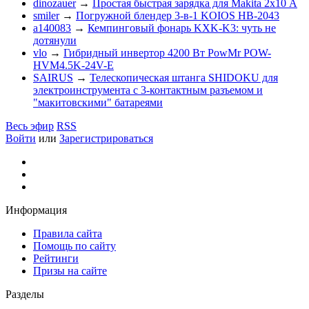
dinozauer
→
Простая быстрая зарядка для Makita 2х10 А
smiler
→
Погружной блендер 3-в-1 KOIOS HB-2043
a140083
→
Кемпинговый фонарь KXK-K3: чуть не
дотянули
vlo
→
Гибридный инвертор 4200 Вт PowMr POW-
HVM4.5K-24V-E
SAIRUS
→
Телескопическая штанга SHIDOKU для
электроинструмента с 3-контактным разъемом и
"макитовскими" батареями
Весь эфир
RSS
Войти
или
Зарегистрироваться
Информация
Правила сайта
Помощь по сайту
Рейтинги
Призы на сайте
Разделы