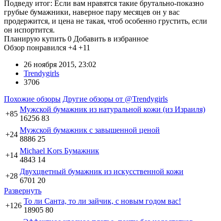
Подведу итог: Если вам нравятся такие брутально-показно
грубые бумажники, наверное пару месяцев он у вас
продержится, и цена не такая, чтоб особенно грустить, если
он испортится.
Планирую купить
0
Добавить в избранное
Обзор понравился
+4
+11
26 ноября 2015, 23:02
Trendygirls
3706
Похожие обзоры
Другие обзоры от @Trendygirls
Мужской бумажник из натуральной кожи (из Израиля)
+85
16256
83
Мужской бумажник с завышенной ценой
+24
8886
25
Michael Kors Бумажник
+14
4843
14
Двухцветный бумажник из искусственной кожи
+28
6701
20
Развернуть
То ли Санта, то ли зайчик, с новым годом вас!
+126
18905
80