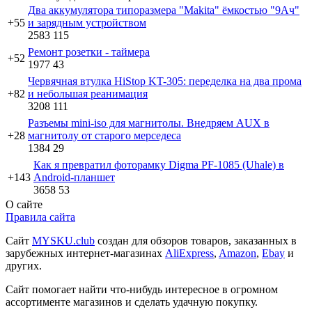
Два аккумулятора типоразмера "Makita" ёмкостью "9Ач"
+55
и зарядным устройством
2583
115
Ремонт розетки - таймера
+52
1977
43
Червячная втулка HiStop KT-305: переделка на два прома
+82
и небольшая реанимация
3208
111
Разъемы mini-iso для магнитолы. Внедряем AUX в
+28
магнитолу от старого мерседеса
1384
29
Как я превратил фоторамку Digma PF-1085 (Uhale) в
+143
Android-планшет
3658
53
О сайте
Правила сайта
Сайт
MYSKU.club
cоздан для обзоров товаров, заказанных в
зарубежных интернет-магазинах
AliExpress
,
Amazon
,
Ebay
и
других.
Сайт помогает найти что-нибудь интересное в огромном
ассортименте магазинов и сделать удачную покупку.