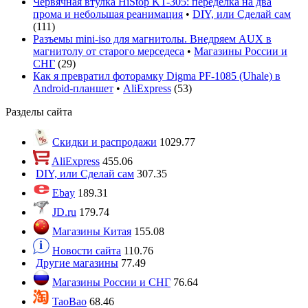
Червячная втулка HiStop KT-305: переделка на два
прома и небольшая реанимация
•
DIY, или Сделай сам
(
111
)
Разъемы mini-iso для магнитолы. Внедряем AUX в
магнитолу от старого мерседеса
•
Магазины России и
СНГ
(
29
)
Как я превратил фоторамку Digma PF-1085 (Uhale) в
Android-планшет
•
AliExpress
(
53
)
Разделы сайта
Скидки и распродажи
1029.77
AliExpress
455.06
DIY, или Сделай сам
307.35
Ebay
189.31
JD.ru
179.74
Магазины Китая
155.08
Новости сайта
110.76
Другие магазины
77.49
Магазины России и СНГ
76.64
TaoBao
68.46