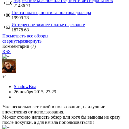
Эффектное красное платье, почти без недостатков
+110
21436
71
Почти платье, почти за полтора доллара
+80
19999
78
Интересное зимнее платье с декольте
+62
18778
68
Посмотреть все обзоры
свернуть
развернуть
Комментарии (
7
)
RSS
+1
ShadowBoa
26 ноября 2015, 23:29
Уже несколько лет такой в пользовании, наилучшие
впечатления от использования.
Может стоило написать обзор или хотя бы выводы не сразу
после покупки, а для начала попользоваться!!!