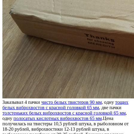
Заказывал 4 пачки
чисто белых твистеров 90 мм
, одну
тощих
белых виброхвостов с красной головкой 65 мм
, две пачки
толстеньких белых виброхвостов с красной головкой 65 мм
,
одну
полосатых кислотных виброхвостов 65 мм
.Цена
получилась на твистеры 10,5 рублей штука, в рыболовном от
18-20 рублей, виброхвостики 12-13 рублей штука, в