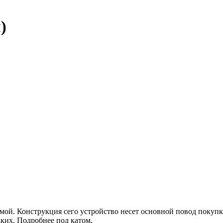
)
омой. Конструкция сего устройство несет основной повод покуп
ких. Подробнее под катом.