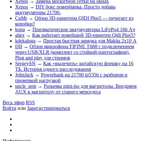
Xenos
→
Замена москитной сетки на окнах
Xenos
→
DIY бокс повербанка. Просто добавь
аккумуляторы 21700.
CuMr
→
Обзор 3D-принтера QIDI Plus5 — печатает из
коробки?
kopa
→
Призматические аккумуляторы LiFePo4 166 Ач
aliex
→
Как работает новейший 3D-принтер Qidi Plus5?
kdekaluga
→
Простая быстрая зарядка для Makita 2х10 А
DII
→
Обзор микрофона FIFINE T688 с подключением
через USB/XLR (комплект со стойкой-пантографом).
Plug and play для стримов
SergeySN
→
Как «вылечить» китайскую флешку на 16
ТБ. История одного расследования
JohnJack
→
Powerbank на 21700 ip5356 c разбором и
проверкой нагрузкой
uncle_sem
→
Разъемы mini-iso для магнитолы. Внедряем
AUX в магнитолу от старого мерседеса
Весь эфир
RSS
Войти
или
Зарегистрироваться
Информация