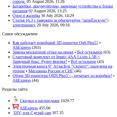
городе.
05 August 2026, 11:26
Батарейки, аккумуляторы, зарядные устройства и блоки
питания
02 August 2026, 13:25
Озон и жалобы
30 July 2026, 14:29
Статья 16.3 с таможни за обычную(не "шпиЁнскую")
электронику.
20 July 2026, 09:16
Самое обсуждаемое
Как работает новейший 3D-принтер Qidi Plus5?
•
AliExpress
(
263
)
Замена москитной сетки на окнах
•
Всё остальное
(
63
)
Стартовый комплект от Imuto: 4АА Li-ion 1.5В +
Зарядный бокс. Рулит форэва?
•
Всё остальное
(
43
)
Электронная книга 6" АтласБук "Скрипт": нацелена на
чтение
•
Магазины России и СНГ
(
46
)
Обзор 3D-принтера QIDI Plus5 — печатает из коробки?
•
AliExpress
(
44
)
Разделы сайта
Скидки и распродажи
1029.77
AliExpress
455.06
DIY, или Сделай сам
307.35