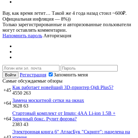
Вау, как время летит… Такой же 4 года назад стоил ~600₽.
Официальная инфляция — 8%))
Только зарегистрированные и авторизованные пользователи
могут оставлять комментарии.
Напомнить пароль
Авторизация
Регистрация
Запомнить меня
Самые обсуждаемые обзоры
Как работает новейший 3D-принтер Qidi Plus5?
+45
4550
263
Замена москитной сетки на окнах
+64
3628
63
Стартовый комплект от Imuto: 4АА Li-ion 1.5В +
+64
Зарядный бокс. Рулит форэва?
2383
43
Электронная книга 6" АтласБук "Скрипт": нацелена на
+43
чтение