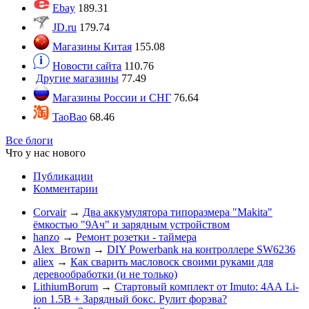
Ebay
189.31
JD.ru
179.74
Магазины Китая
155.08
Новости сайта
110.76
Другие магазины
77.49
Магазины России и СНГ
76.64
TaoBao
68.46
Все блоги
Что у нас нового
Публикации
Комментарии
Corvair
→
Два аккумулятора типоразмера "Makita"
ёмкостью "9Ач" и зарядным устройством
hanzo
→
Ремонт розетки - таймера
Alex_Brown
→
DIY Powerbank на контроллере SW6236
aliex
→
Как сварить масловоск своими руками для
деревообработки (и не только)
LithiumBorum
→
Стартовый комплект от Imuto: 4АА Li-
ion 1.5В + Зарядный бокс. Рулит форэва?