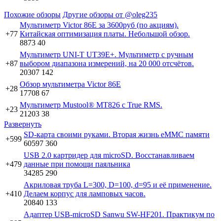
Похожие обзоры
Другие обзоры от @oleg235
Мультиметр Victor 86E за 3600руб (по акциям).
+77
Китайская оптимизация платы. Небольшой обзор.
8873
40
Мультиметр UNI-T UT39E+. Мультиметр с ручным
+87
выбором диапазона измерений, на 20 000 отсчётов.
20307
142
Обзор мультиметра Victor 86E
+28
17708
67
Мультиметр Mustool® MT826 с True RMS.
+23
21203
38
Развернуть
SD-карта своими руками. Вторая жизнь eMMC памяти
+599
60597
360
USB 2.0 картридер для microSD. Восстанавливаем
+479
данные при помощи паяльника
34285
290
Акриловая труба L=300, D=100, d=95 и её применение.
+410
Делаем корпус для ламповых часов.
20840
133
Адаптер USB-microSD Sanwu SW-HF201. Практикум по