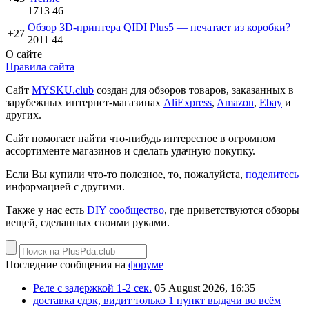
1713
46
Обзор 3D-принтера QIDI Plus5 — печатает из коробки?
+27
2011
44
О сайте
Правила сайта
Сайт
MYSKU.club
cоздан для обзоров товаров, заказанных в
зарубежных интернет-магазинах
AliExpress
,
Amazon
,
Ebay
и
других.
Сайт помогает найти что-нибудь интересное в огромном
ассортименте магазинов и сделать удачную покупку.
Если Вы купили что-то полезное, то, пожалуйста,
поделитесь
информацией с другими.
Также у нас есть
DIY сообщество
, где приветствуются обзоры
вещей, сделанных своими руками.
Последние сообщения на
форуме
Реле с задержкой 1-2 сек.
05 August 2026, 16:35
доставка сдэк, видит только 1 пункт выдачи во всём