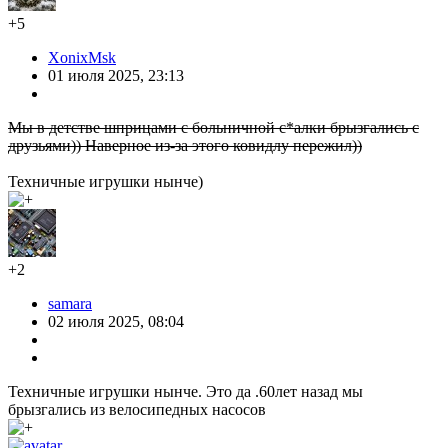
+5
XonixMsk
01 июля 2025, 23:13
Мы в детстве шприцами с больничной с*алки брызгались с
друзьями)) Наверное из-за этого ковидлу пережил))
Техничные игрушки нынче)
+2
samara
02 июля 2025, 08:04
Техничные игрушки нынче. Это да .60лет назад мы
брызгались из велосипедных насосов