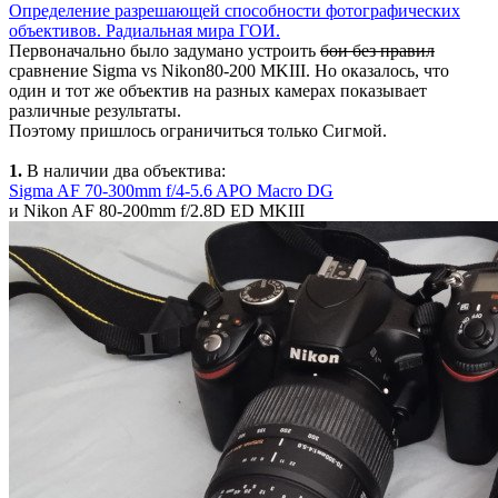
Определение разрешающей способности фотографических
объективов. Радиальная мира ГОИ.
Первоначально было задумано устроить
бои без правил
сравнение Sigma vs Nikon80-200 MKIII. Но оказалось, что
один и тот же объектив на разных камерах показывает
различные результаты.
Поэтому пришлось ограничиться только Сигмой.
1.
В наличии два объектива:
Sigma AF 70-300mm f/4-5.6 APO Macro DG
и Nikon AF 80-200mm f/2.8D ED MKIII