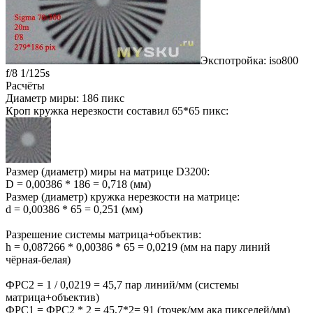
Экспотройка: iso800
f/8 1/125s
Расчёты
Диаметр миры: 186 пикс
Кроп кружка нерезкости составил 65*65 пикс:
Размер (диаметр) миры на матрице D3200:
D = 0,00386 * 186 = 0,718 (мм)
Размер (диаметр) кружка нерезкости на матрице:
d = 0,00386 * 65 = 0,251 (мм)
Разрешение системы матрица+объектив:
h = 0,087266 * 0,00386 * 65 = 0,0219 (мм на пару линий
чёрная-белая)
ФРС2 = 1 / 0,0219 = 45,7 пар линий/мм (системы
матрица+объектив)
ФРС1 = ФРС2 * 2 = 45,7*2= 91 (точек/мм ака пикселей/мм)