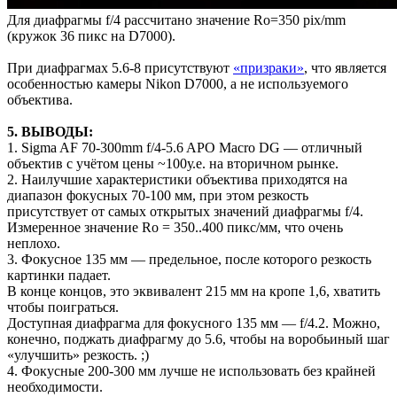
Для диафрагмы f/4 рассчитано значение Ro=350 pix/mm
(кружок 36 пикс на D7000).
При диафрагмах 5.6-8 присутствуют
«призраки»
, что является
особенностью камеры Nikon D7000, а не используемого
объектива.
5. ВЫВОДЫ:
1. Sigma AF 70-300mm f/4-5.6 APO Macro DG — отличный
объектив с учётом цены ~100у.е. на вторичном рынке.
2. Наилучшие характеристики объектива приходятся на
диапазон фокусных 70-100 мм, при этом резкость
присутствует от самых открытых значений диафрагмы f/4.
Измеренное значение Ro = 350..400 пикс/мм, что очень
неплохо.
3. Фокусное 135 мм — предельное, после которого резкость
картинки падает.
В конце концов, это эквивалент 215 мм на кропе 1,6, хватить
чтобы поиграться.
Доступная диафрагма для фокусного 135 мм — f/4.2. Можно,
конечно, поджать диафрагму до 5.6, чтобы на воробьиный шаг
«улучшить» резкость. ;)
4. Фокусные 200-300 мм лучше не использовать без крайней
необходимости.