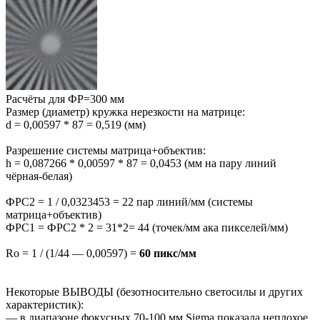
Расчёты для ФР=300 мм
Размер (диаметр) кружка нерезкости на матрице:
d = 0,00597 * 87 = 0,519 (мм)
Разрешение системы матрица+объектив:
h = 0,087266 * 0,00597 * 87 = 0,0453 (мм на пару линий
чёрная-белая)
ФРС2 = 1 / 0,0323453 = 22 пар линий/мм (системы
матрица+объектив)
ФРС1 = ФРС2 * 2 = 31*2= 44 (точек/мм ака пикселей/мм)
Ro = 1 / (1/44 — 0,00597) =
60 пикс/мм
Некоторые ВЫВОДЫ (безотносительно светосилы и других
характеристик):
— в диапазоне фокусных 70-100 мм Sigma показала неплохое