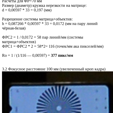
Расчёты для ФР=70 мм
Размер (диаметр) кружка нерезкости на матрице:
d = 0,00597 * 33 = 0,197 (мм)
Разрешение системы матрица+объектив:
h = 0,087266 * 0,00597 * 33 = 0,0172 (мм на пару линий
чёрная-белая)
ФРС2 = 1 / 0,0172 = 58 пар линий/мм (системы
матрица+объектив)
ФРС1 = ФРС2 * 2 = 58*2= 116 (точек/мм ака пикселей/мм)
Ro = 1 / (1/116 — 0,00597) =
377 пикс/мм
3.2 Фокусное расстояние 100 мм (увеличенный кроп кадра)