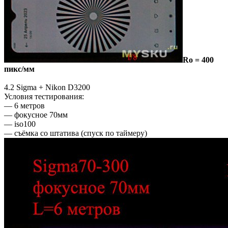
Ro = 400
пикс/мм
4.2 Sigma + Nikon D3200
Условия тестирования:
— 6 метров
— фокусное 70мм
— iso100
— съёмка со штатива (спуск по таймеру)