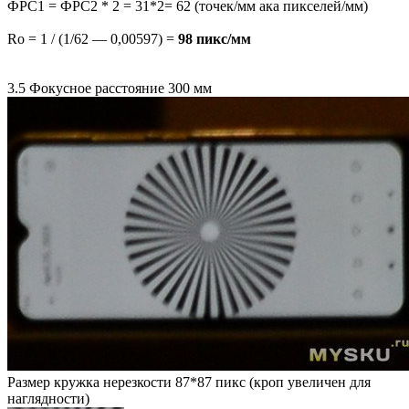
ФРС1 = ФРС2 * 2 = 31*2= 62 (точек/мм ака пикселей/мм)
Ro = 1 / (1/62 — 0,00597) =
98 пикс/мм
3.5 Фокусное расстояние 300 мм
Размер кружка нерезкости 87*87 пикс (кроп увеличен для
наглядности)