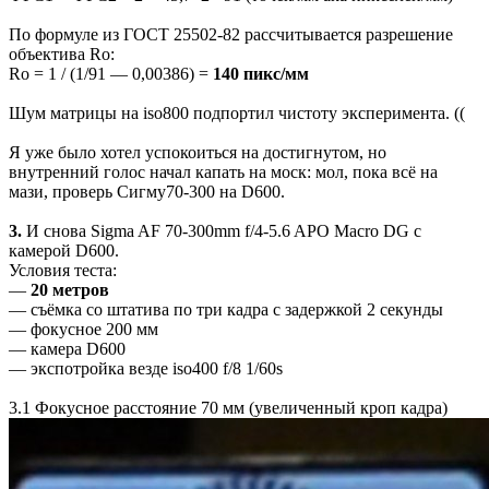
По формуле из ГОСТ 25502-82 рассчитывается разрешение
объектива Ro:
Ro = 1 / (1/91 — 0,00386) =
140 пикс/мм
Шум матрицы на iso800 подпортил чистоту эксперимента. ((
Я уже было хотел успокоиться на достигнутом, но
внутренний голос начал капать на моск: мол, пока всё на
мази, проверь Сигму70-300 на D600.
3.
И снова Sigma AF 70-300mm f/4-5.6 APO Macro DG с
камерой D600.
Условия теста:
—
20 метров
— съёмка со штатива по три кадра с задержкой 2 секунды
— фокусное 200 мм
— камера D600
— экспотройка везде iso400 f/8 1/60s
3.1 Фокусное расстояние 70 мм (увеличенный кроп кадра)