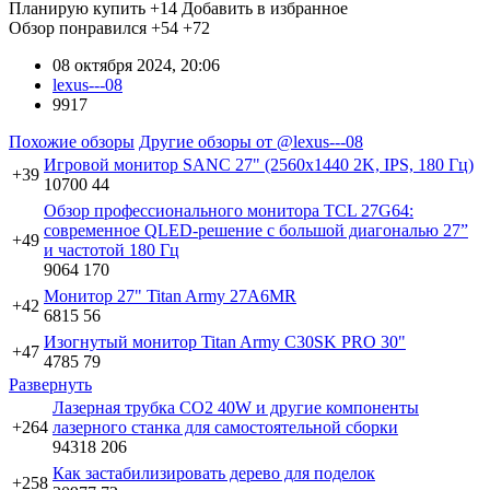
Планирую купить
+14
Добавить в избранное
Обзор понравился
+54
+72
08 октября 2024, 20:06
lexus---08
9917
Похожие обзоры
Другие обзоры от @lexus---08
Игровой монитор SANC 27" (2560x1440 2K, IPS, 180 Гц)
+39
10700
44
Обзор профессионального монитора TCL 27G64:
современное QLED-решение с большой диагональю 27”
+49
и частотой 180 Гц
9064
170
Монитор 27" Titan Army 27A6MR
+42
6815
56
Изогнутый монитор Titan Army C30SK PRO 30"
+47
4785
79
Развернуть
Лазерная трубка CO2 40W и другие компоненты
+264
лазерного станка для самостоятельной сборки
94318
206
Как застабилизировать дерево для поделок
+258