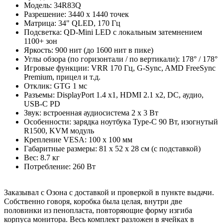
Модель: 34R83Q
Разрешение: 3440 x 1440 точек
Матрица: 34" QLED, 170 Гц
Подсветка: QD-Mini LED с локальным затемнением
1100+ зон
Яркость: 900 нит (до 1600 нит в пике)
Углы обзора (по горизонтали / по вертикали): 178° / 178°
Игровые функции: VRR 170 Гц, G-Sync, AMD FreeSync
Premium, прицел и т.д.
Отклик: GTG 1 мс
Разъемы: DisplayPort 1.4 x1, HDMI 2.1 x2, DC, аудио,
USB-С PD
Звук: встроенная аудиосистема 2 х 3 Вт
Особенности: зарядка ноутбука Type-C 90 Вт, изогнутый
R1500, KVM модуль
Крепление VESA: 100 х 100 мм
Габаритные размеры: 81 x 52 x 28 см (с подставкой)
Вес: 8.7 кг
Потребление: 260 Вт
Заказывал с Озона с доставкой и проверкой в пункте выдачи.
Собственно говоря, коробка была целая, внутри две
половинки из пенопласта, повторяющие форму изгиба
корпуса монитора. Весь комплект разложен в ячейках в