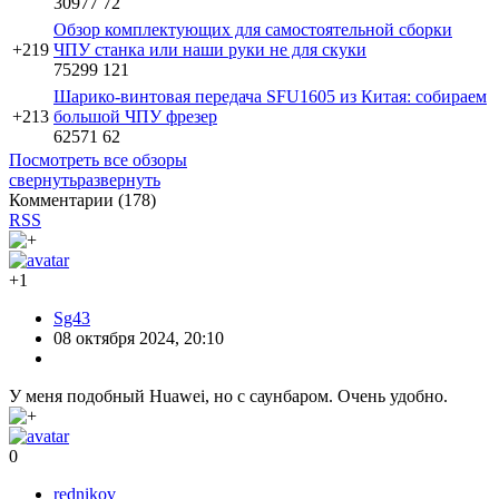
30977
72
Обзор комплектующих для самостоятельной сборки
+219
ЧПУ станка или наши руки не для скуки
75299
121
Шарико-винтовая передача SFU1605 из Китая: собираем
+213
большой ЧПУ фрезер
62571
62
Посмотреть все обзоры
свернуть
развернуть
Комментарии (
178
)
RSS
+1
Sg43
08 октября 2024, 20:10
У меня подобный Huawei, но с саунбаром. Очень удобно.
0
rednikov