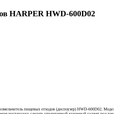
одов HARPER HWD-600D02
измельчитель пищевых отходов (диспоузер) HWD-600D02. Модел
мпания постаралась сделать утилитарный кухонный гаджет под р