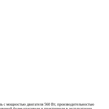
ь с мощностью двигателя 560 Вт, производительностью
акивиной более красивым и практичным в эксплуатации,