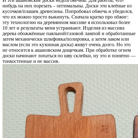
И эти ашановские доски недолговечны. Для работы, что-
нибудь на них порезать – оптимальны. Доски эти клеёные из
кусочков/плашек древесины. Попробовал обжечь и убедился,
что их можно просто выкинуть. Сначала кратко про обжиг:
эту технологию на деревянном массиве я использовал более
10 лет и результаты меня устраивают. Изделия из массива
дерева обожжённые паяльной/газовой лампой и обработанные
затем механически шлифовка/полировка, а затем лаком или
маслом (если это кухонная доска) живут очень долго. Но это
не относится к ашановским дощечкам. При обработке огнем
доски начинают лопаться по шву склейки, ну это и понятно —
тонкостенные и не массив.