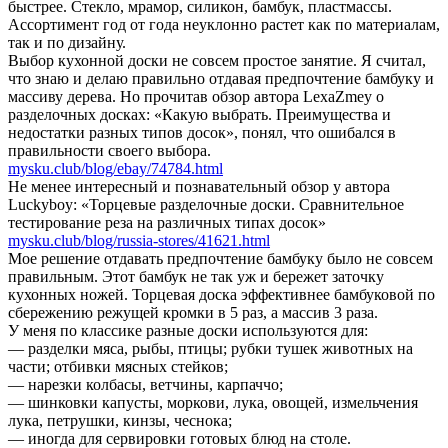
быстрее. Стекло, мрамор, силикон, бамбук, пластмассы.
Ассортимент год от года неуклонно растет как по материалам,
так и по дизайну.
Выбор кухонной доски не совсем простое занятие. Я считал,
что знаю и делаю правильно отдавая предпочтение бамбуку и
массиву дерева. Но прочитав обзор автора LexaZmey о
разделочных досках: «Какую выбрать. Преимущества и
недостатки разных типов досок», понял, что ошибался в
правильности своего выбора.
mysku.club/blog/ebay/74784.html
Не менее интересный и познавательный обзор у автора
Luckyboy: «Торцевые разделочные доски. Сравнительное
тестирование реза на различных типах досок»
mysku.club/blog/russia-stores/41621.html
Мое решение отдавать предпочтение бамбуку было не совсем
правильным. Этот бамбук не так уж и бережет заточку
кухонных ножей. Торцевая доска эффективнее бамбуковой по
сбережению режущей кромки в 5 раз, а массив 3 раза.
У меня по классике разные доски используются для:
— разделки мяса, рыбы, птицы; рубки тушек животных на
части; отбивки мясных стейков;
— нарезки колбасы, ветчины, карпаччо;
— шинковки капусты, моркови, лука, овощей, измельчения
лука, петрушки, кинзы, чеснока;
— иногда для сервировки готовых блюд на столе.