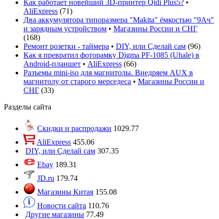
Как работает новейший 3D-принтер Qidi Plus5?
•
AliExpress
(
71
)
Два аккумулятора типоразмера "Makita" ёмкостью "9Ач"
и зарядным устройством
•
Магазины России и СНГ
(
168
)
Ремонт розетки - таймера
•
DIY, или Сделай сам
(
96
)
Как я превратил фоторамку Digma PF-1085 (Uhale) в
Android-планшет
•
AliExpress
(
66
)
Разъемы mini-iso для магнитолы. Внедряем AUX в
магнитолу от старого мерседеса
•
Магазины России и
СНГ
(
33
)
Разделы сайта
Скидки и распродажи
1029.77
AliExpress
455.06
DIY, или Сделай сам
307.35
Ebay
189.31
JD.ru
179.74
Магазины Китая
155.08
Новости сайта
110.76
Другие магазины
77.49