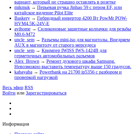
вариант, который не страшно оставлять в розетке
mikmuk
→
Перьевая ручка Jinhao 59 с пером EF, или
китайское видение Pilot Elite
Baskery
→
Гибридный инвертор 4200 Вт PowMr POW-
HVM4.5K-24V-E
avihome
→
Силиконовые защитные колпачки для резьбы
M0.6-M72
uncle_sem
→
Разъемы mini-iso для магнитолы. Внедряем
AUX в магнитолу от старого мерседеса
uncle_sem
→
Кримпер IWISS IWS-1424B для
герметичных автомобильных разъемов
Alex_Brown
→
Ремонт духового шкафа Samsung.
Невозможно выставить температуру выше 150 градусов.
kabayaba
→
Powerbank на 21700 ip5356 c разбором и
проверкой нагрузкой
Весь эфир
RSS
Войти
или
Зарегистрироваться
Информация