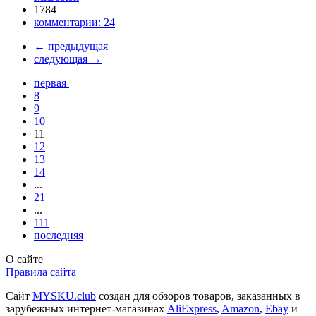
1784
комментарии:
24
←
предыдущая
следующая
→
первая
8
9
10
11
12
13
14
...
21
...
111
последняя
О сайте
Правила сайта
Сайт
MYSKU.club
cоздан для обзоров товаров, заказанных в
зарубежных интернет-магазинах
AliExpress
,
Amazon
,
Ebay
и