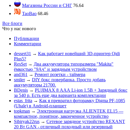
Магазины России и СНГ
76.64
TaoBao
68.46
Все блоги
Что у нас нового
Публикации
Комментарии
dessert31
→
Как работает новейший 3D-принтер Qidi
Plus5?
ResSet
→
Два аккумулятора типоразмера "Makita"
ёмкостью "9Ач" и зарядным устройством
and361
→
Ремонт розетки - таймера
smiler
→
DIY бокс повербанка. Просто добавь
аккумуляторы 21700.
BDenis
→
PUJIMAX 8 ААА Li-ion 1.5В + Зарядный бокс
за 540 р. Есть еще два варианта комплектации
estas_frita
→
Как я превратил фоторамку Digma PF-1085
(Uhale) в Android-планшет
topkman
→
Электронная нагрузка ALIENTEK EL15 —
компактное, понятное, законченное устройство
Sibiryak22rus
→
Сетевое зарядное устройство REXANT
20 Вт GAN - отличный походный или резервный