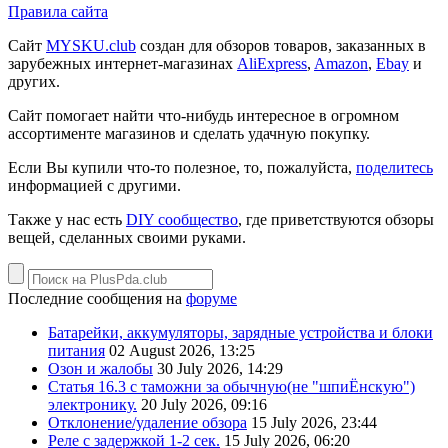
Правила сайта
Сайт
MYSKU.club
cоздан для обзоров товаров, заказанных в
зарубежных интернет-магазинах
AliExpress
,
Amazon
,
Ebay
и
других.
Сайт помогает найти что-нибудь интересное в огромном
ассортименте магазинов и сделать удачную покупку.
Если Вы купили что-то полезное, то, пожалуйста,
поделитесь
информацией с другими.
Также у нас есть
DIY сообщество
, где приветствуются обзоры
вещей, сделанных своими руками.
Последние сообщения на
форуме
Батарейки, аккумуляторы, зарядные устройства и блоки
питания
02 August 2026, 13:25
Озон и жалобы
30 July 2026, 14:29
Статья 16.3 с таможни за обычную(не "шпиЁнскую")
электронику.
20 July 2026, 09:16
Отклонение/удаление обзора
15 July 2026, 23:44
Реле с задержкой 1-2 сек.
15 July 2026, 06:20