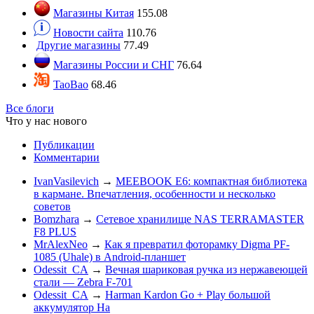
Магазины Китая
155.08
Новости сайта
110.76
Другие магазины
77.49
Магазины России и СНГ
76.64
TaoBao
68.46
Все блоги
Что у нас нового
Публикации
Комментарии
IvanVasilevich
→
MEEBOOK E6: компактная библиотека
в кармане. Впечатления, особенности и несколько
советов
Bomzhara
→
Сетевое хранилище NAS TERRAMASTER
F8 PLUS
MrAlexNeo
→
Как я превратил фоторамку Digma PF-
1085 (Uhale) в Android-планшет
Odessit_CA
→
Вечная шариковая ручка из нержавеющей
стали — Zebra F-701
Odessit_CA
→
Harman Kardon Go + Play большой
аккумулятор На