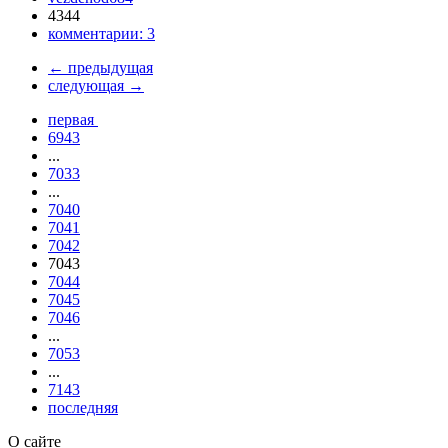
4344
комментарии:
3
←
предыдущая
следующая
→
первая
6943
...
7033
...
7040
7041
7042
7043
7044
7045
7046
...
7053
...
7143
последняя
О сайте