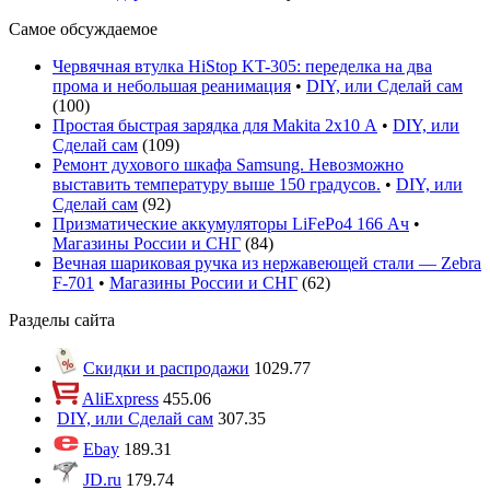
Самое обсуждаемое
Червячная втулка HiStop KT-305: переделка на два
прома и небольшая реанимация
•
DIY, или Сделай сам
(
100
)
Простая быстрая зарядка для Makita 2х10 А
•
DIY, или
Сделай сам
(
109
)
Ремонт духового шкафа Samsung. Невозможно
выставить температуру выше 150 градусов.
•
DIY, или
Сделай сам
(
92
)
Призматические аккумуляторы LiFePo4 166 Ач
•
Магазины России и СНГ
(
84
)
Вечная шариковая ручка из нержавеющей стали — Zebra
F-701
•
Магазины России и СНГ
(
62
)
Разделы сайта
Скидки и распродажи
1029.77
AliExpress
455.06
DIY, или Сделай сам
307.35
Ebay
189.31
JD.ru
179.74