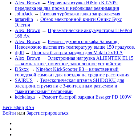
Alex_Brown
→
Червячная втулка HiStop KT-305:
переделка на два прома и небольшая реанимация
JohnJack
→
Газовая турбозажигалка заправляемая
tartarellin
→
Обзор электронной книги Оникс Букс
Элегия
Alex_Brown
→
Призматические аккумуляторы LiFePo4
166 Ач
Alex_Brown
→
Ремонт духового шкафа Samsung.
Невозможно выставить температуру выше 150 градусов.
djdff
→
Простая быстрая зарядка для Makita 2х10 А
Alex_Brown
→
Электронная нагрузка ALIENTEK EL15
— компактное, понятное, законченное устройство
DSxxx
→
Ninebot KickScooter E3 – качественный
городской самокат для поездок на средние расстояния
SAIRUS
→
Телескопическая штанга SHIDOKU для
электроинструмента с 3-контактным разъемом и
"макитовскими" батареями
kdekaluga
→
Ремонт быстрой зарядки Essager PD 100W
Весь эфир
RSS
Войти
или
Зарегистрироваться