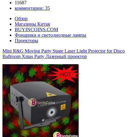
11687
комментарии:
35
Обзор
Магазины Китая
BUYINCOINS.COM
Фонарики и светодиодные лампы
Проекторы
Mini R&G Moving Party Stage Laser Light Projector for Disco
Ballroom Xmas Party Лазерный проектор