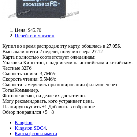
Цена: $45.70
Перейти в магазин
Купил во время распродаж эту карту, обошлась в 27.05$.
Высылали почти 2 недели, получил вчера 27.12
Карта полностью соответствует ожиданиям:
Упаковка Кингстон, с надписями на английском и китайском.
Честные 32Гб
Скорость записи: 3,7Мб/с
Скорость чтения: 5,5Мб/с
Скорости замерялись при копировании фильмов через
ТоталКоммандер.
Фото не делаю, на деале их достаточно.
Могу рекомендовать, кого устраивает цена.
Планирую купить
+1
Добавить в избранное
Обзор понравился
+5
+8
Kingston
,
Kingston SDC4
,
Карты флэш-памяти