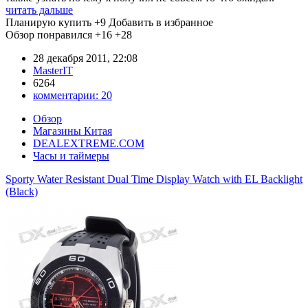
читать дальше
Планирую купить
+9
Добавить в избранное
Обзор понравился
+16
+28
28 декабря 2011, 22:08
MasterIT
6264
комментарии:
20
Обзор
Магазины Китая
DEALEXTREME.COM
Часы и таймеры
Sporty Water Resistant Dual Time Display Watch with EL Backlight
(Black)