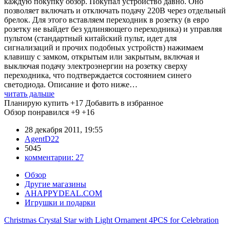
каждую покупку обзор. Покупал устройство давно. Оно
позволяет включать и отключать подачу 220В через отдельный
брелок. Для этого вставляем переходник в розетку (в евро
розетку не выйдет без удлиняющего переходника) и управляя
пультом (стандартный китайский пульт, идет для
сигнализаций и прочих подобных устройств) нажимаем
клавишу с замком, открытым или закрытым, включая и
выключая подачу электроэнергии на розетку сверху
переходника, что подтверждается состоянием синего
светодиода. Описание и фото ниже…
читать дальше
Планирую купить
+17
Добавить в избранное
Обзор понравился
+9
+16
28 декабря 2011, 19:55
AgentD22
5045
комментарии:
27
Обзор
Другие магазины
AHAPPYDEAL.COM
Игрушки и подарки
Christmas Crystal Star with Light Ornament 4PCS for Celebration