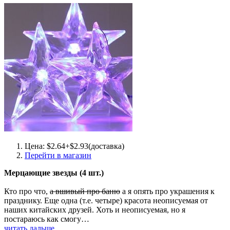
Цена: $2.64+$2.93(доставка)
Перейти в магазин
Мерцающие звезды (4 шт.)
Кто про что,
а вшивый про баню
а я опять про украшения к
празднику. Еще одна (т.е. четыре) красота неописуемая от
наших китайских друзей. Хоть и неописуемая, но я
постараюсь как смогу…
читать дальше