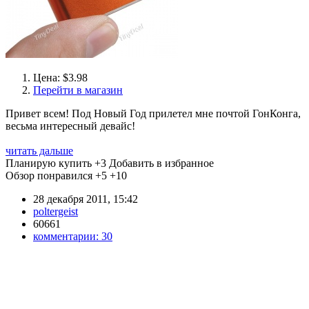
Цена: $3.98
Перейти в магазин
Привет всем! Под Новый Год прилетел мне почтой ГонКонга,
весьма интересный девайс!
читать дальше
Планирую купить
+3
Добавить в избранное
Обзор понравился
+5
+10
28 декабря 2011, 15:42
poltergeist
60661
комментарии:
30
←
предыдущая
следующая
→
первая
6946