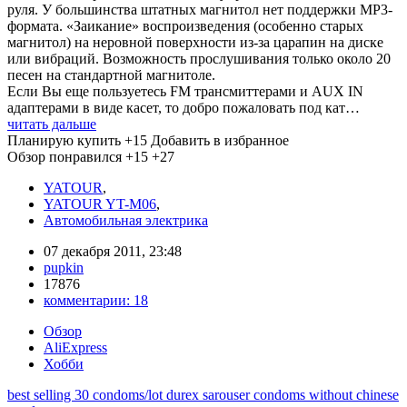
руля. У большинства штатных магнитол нет поддержки MP3-
формата. «Заикание» воспроизведения (особенно старых
магнитол) на неровной поверхности из-за царапин на диске
или вибраций. Возможность прослушивания только около 20
песен на стандартной магнитоле.
Если Вы еще пользуетесь FM трансмиттерами и AUX IN
адаптерами в виде касет, то добро пожаловать под кат…
читать дальше
Планирую купить
+15
Добавить в избранное
Обзор понравился
+15
+27
YATOUR
,
YATOUR YT-M06
,
Автомобильная электрика
07 декабря 2011, 23:48
pupkin
17876
комментарии:
18
Обзор
AliExpress
Хобби
best selling 30 condoms/lot durex sarouser condoms without chinese