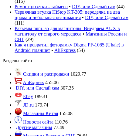
(
115
)
Ремонт розетки - таймера
•
DIY, или Сделай сам
(
44
)
Червячная втулка HiStop KT-305: переделка на два
прома и небольшая реанимация
•
DIY, или Сделай сам
(
111
)
Разъемы mini-iso для магнитолы. Внедряем AUX в
магнитолу от старого мерседеса
•
Магазины России и
СНГ
(
29
)
Как я превратил фоторамку Digma PF-1085 (Uhale) в
Android-планшет
•
AliExpress
(
54
)
Разделы сайта
Скидки и распродажи
1029.77
AliExpress
455.06
DIY, или Сделай сам
307.35
Ebay
189.31
JD.ru
179.74
Магазины Китая
155.08
Новости сайта
110.76
Другие магазины
77.49
Магазины России и СНГ
76.64