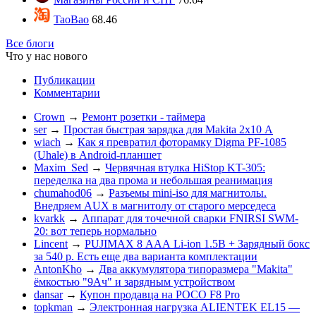
TaoBao
68.46
Все блоги
Что у нас нового
Публикации
Комментарии
Crown
→
Ремонт розетки - таймера
ser
→
Простая быстрая зарядка для Makita 2х10 А
wiach
→
Как я превратил фоторамку Digma PF-1085
(Uhale) в Android-планшет
Maxim_Sed
→
Червячная втулка HiStop KT-305:
переделка на два прома и небольшая реанимация
chumahod06
→
Разъемы mini-iso для магнитолы.
Внедряем AUX в магнитолу от старого мерседеса
kvarkk
→
Аппарат для точечной сварки FNIRSI SWM-
20: вот теперь нормально
Lincent
→
PUJIMAX 8 ААА Li-ion 1.5В + Зарядный бокс
за 540 р. Есть еще два варианта комплектации
AntonKho
→
Два аккумулятора типоразмера "Makita"
ёмкостью "9Ач" и зарядным устройством
dansar
→
Купон продавца на POCO F8 Pro
topkman
→
Электронная нагрузка ALIENTEK EL15 —