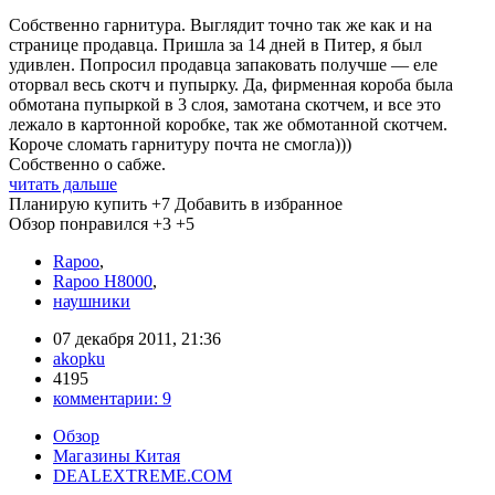
Собственно гарнитура. Выглядит точно так же как и на
странице продавца. Пришла за 14 дней в Питер, я был
удивлен. Попросил продавца запаковать получше — еле
оторвал весь скотч и пупырку. Да, фирменная короба была
обмотана пупыркой в 3 слоя, замотана скотчем, и все это
лежало в картонной коробке, так же обмотанной скотчем.
Короче сломать гарнитуру почта не смогла)))
Собственно о сабже.
читать дальше
Планирую купить
+7
Добавить в избранное
Обзор понравился
+3
+5
Rapoo
,
Rapoo H8000
,
наушники
07 декабря 2011, 21:36
akopku
4195
комментарии:
9
Обзор
Магазины Китая
DEALEXTREME.COM