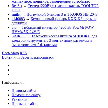
компактное, понятное, законченное устройство
ResSet
→
Тестер (220В) + трассоискатель TOOLTOP
ET32
smiler
→
Погружной блендер 3-в-1 KOIOS HB-2043
a140083
→
Кемпинговый фонарь KXK-K3: чуть не
дотянули
vlo
→
Гибридный инвертор 4200 Вт PowMr POW-
HVM4.5K-24V-E
SAIRUS
→
Телескопическая штанга SHIDOKU для
электроинструмента с 3-контактным разъемом и
"макитовскими" батареями
Весь эфир
RSS
Войти
или
Зарегистрироваться
Информация
Правила сайта
Помощь по сайту
Рейтинги
Призы на сайте