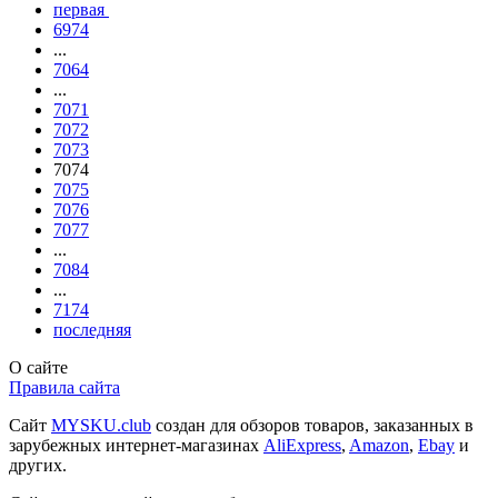
первая
6974
...
7064
...
7071
7072
7073
7074
7075
7076
7077
...
7084
...
7174
последняя
О сайте
Правила сайта
Сайт
MYSKU.club
cоздан для обзоров товаров, заказанных в
зарубежных интернет-магазинах
AliExpress
,
Amazon
,
Ebay
и
других.