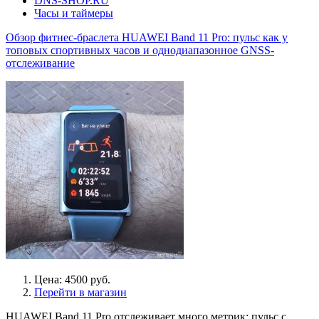
DNS-SHOP.RU
Часы и таймеры
Обзор фитнес-браслета HUAWEI Band 11 Pro: пульс как у
топовых спортивных часов и однодиапазонное GNSS-
отслеживание
Цена: 4500 руб.
Перейти в магазин
HUAWEI Band 11 Pro отслеживает много метрик: пульс с