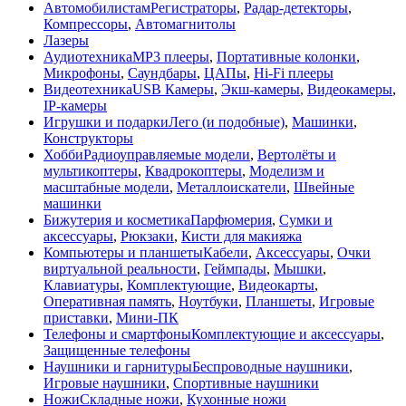
Автомобилистам
Регистраторы
,
Радар-детекторы
,
Компрессоры
,
Автомагнитолы
Лазеры
Аудиотехника
MP3 плееры
,
Портативные колонки
,
Микрофоны
,
Саундбары
,
ЦАПы
,
Hi-Fi плееры
Видеотехника
USB Камеры
,
Экш-камеры
,
Видеокамеры
,
IP-камеры
Игрушки и подарки
Лего (и подобные)
,
Машинки
,
Конструкторы
Хобби
Радиоуправляемые модели
,
Вертолёты и
мультикоптеры
,
Квадрокоптеры
,
Моделизм и
масштабные модели
,
Металлоискатели
,
Швейные
машинки
Бижутерия и косметика
Парфюмерия
,
Сумки и
аксессуары
,
Рюкзаки
,
Кисти для макияжа
Компьютеры и планшеты
Кабели
,
Аксессуары
,
Очки
виртуальной реальности
,
Геймпады
,
Мышки
,
Клавиатуры
,
Комплектующие
,
Видеокарты
,
Оперативная память
,
Ноутбуки
,
Планшеты
,
Игровые
приставки
,
Мини-ПК
Телефоны и смартфоны
Комплектующие и аксессуары
,
Защищенные телефоны
Наушники и гарнитуры
Беспроводные наушники
,
Игровые наушники
,
Спортивные наушники
Ножи
Складные ножи
,
Кухонные ножи