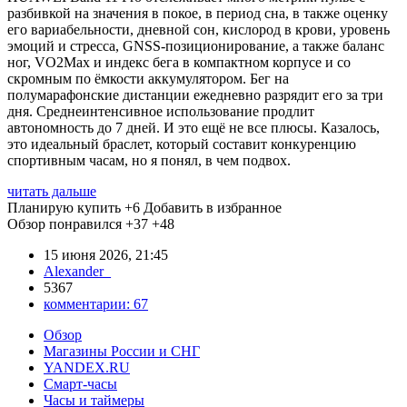
разбивкой на значения в покое, в период сна, в также оценку
его вариабельности, дневной сон, кислород в крови, уровень
эмоций и стресса, GNSS-позиционирование, а также баланс
ног, VO2Max и индекс бега в компактном корпусе и со
скромным по ёмкости аккумулятором. Бег на
полумарафонские дистанции ежедневно разрядит его за три
дня. Среднеинтенсивное использование продлит
автономность до 7 дней. И это ещё не все плюсы. Казалось,
это идеальный браслет, который составит конкуренцию
спортивным часам, но я понял, в чем подвох.
читать дальше
Планирую купить
+6
Добавить в избранное
Обзор понравился
+37
+48
15 июня 2026, 21:45
Alexander_
5367
комментарии:
67
Обзор
Магазины России и СНГ
YANDEX.RU
Смарт-часы
Часы и таймеры