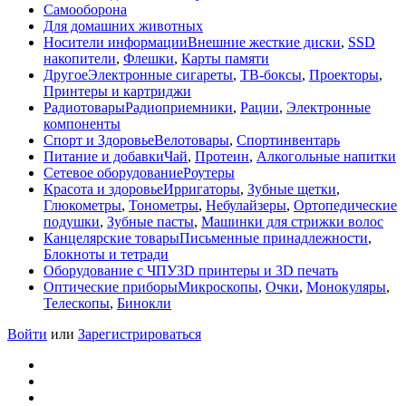
Самооборона
Для домашних животных
Носители информации
Внешние жесткие диски
,
SSD
накопители
,
Флешки
,
Карты памяти
Другое
Электронные сигареты
,
ТВ-боксы
,
Проекторы
,
Принтеры и картриджи
Радиотовары
Радиоприемники
,
Рации
,
Электронные
компоненты
Спорт и Здоровье
Велотовары
,
Спортинвентарь
Питание и добавки
Чай
,
Протеин
,
Алкогольные напитки
Сетевое оборудование
Роутеры
Красота и здоровье
Ирригаторы
,
Зубные щетки
,
Глюкометры
,
Тонометры
,
Небулайзеры
,
Ортопедические
подушки
,
Зубные пасты
,
Машинки для стрижки волос
Канцелярские товары
Письменные принадлежности
,
Блокноты и тетради
Оборудование с ЧПУ
3D принтеры и 3D печать
Оптические приборы
Микроскопы
,
Очки
,
Монокуляры
,
Телескопы
,
Бинокли
Войти
или
Зарегистрироваться