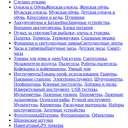
Сделано руками
Одежда и Обувь
Женская одежда
,
Женская обувь
,
Мужская одежда
,
Мужская обувь
,
Детская одежда и
обувь
,
Кроссовки и кеды
,
Пуховики
Аккумуляторы и Батарейки
Зарядные устройства
,
Внешние аккумуляторы
,
Блоки питания
Отдых за городом
Для рыбалки, охоты и туризма
,
Палатки
,
Термосы
,
Термокружки
,
Спальные мешки
Фонарики и светодиодные лампы
Светодиодные ленты
Часы и таймеры
Наручные часы
,
Детские часы
,
Смарт-
часы
Товары для дома и дачи
Для кухни
,
Сантехника
,
Увлажнители воздуха
,
Пылесосы
,
Роботы-пылесосы
,
Кофеварки и кофемашины
,
Умный дом
Инструменты
Товары проф. использования
,
Граверы
,
Паяльные станции
,
Электроинструмент
,
Шуруповерты
,
Перфораторы
,
Клеевые пистолеты
,
Лобзики и пилы
,
Измерительный инструмент
,
USB тестеры
,
Мультиметры
,
Лазерные уровни
,
Пирометры
,
Лазерные
дальномеры
,
Осциллографы
,
Ручной инструмент
,
Мультитулы
,
Кримперы
,
Расходные материалы
,
Наборы
инструментов
,
Заточные устройства
Фототехника
Штативы
,
Фотоаппараты
,
Объективы
Шпионские штучки
Навигаторы
GPS трекеры