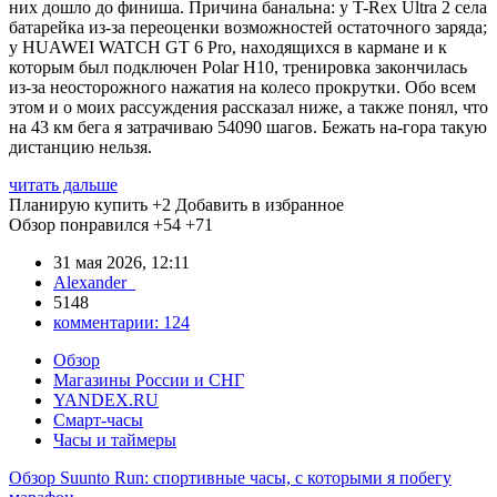
них дошло до финиша. Причина банальна: у T-Rex Ultra 2 села
батарейка из-за переоценки возможностей остаточного заряда;
у HUAWEI WATCH GT 6 Pro, находящихся в кармане и к
которым был подключен Polar H10, тренировка закончилась
из-за неосторожного нажатия на колесо прокрутки. Обо всем
этом и о моих рассуждения рассказал ниже, а также понял, что
на 43 км бега я затрачиваю 54090 шагов. Бежать на-гора такую
дистанцию нельзя.
читать дальше
Планирую купить
+2
Добавить в избранное
Обзор понравился
+54
+71
31 мая 2026, 12:11
Alexander_
5148
комментарии:
124
Обзор
Магазины России и СНГ
YANDEX.RU
Смарт-часы
Часы и таймеры
Обзор Suunto Run: спортивные часы, с которыми я побегу