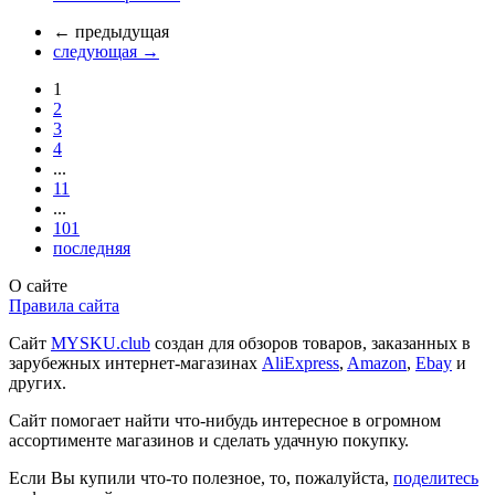
←
предыдущая
следующая
→
1
2
3
4
...
11
...
101
последняя
О сайте
Правила сайта
Сайт
MYSKU.club
cоздан для обзоров товаров, заказанных в
зарубежных интернет-магазинах
AliExpress
,
Amazon
,
Ebay
и
других.
Сайт помогает найти что-нибудь интересное в огромном
ассортименте магазинов и сделать удачную покупку.
Если Вы купили что-то полезное, то, пожалуйста,
поделитесь