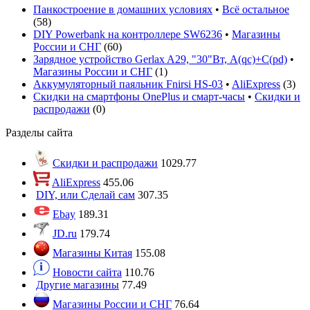
Панкостроение в домашних условиях
•
Всё остальное
(
58
)
DIY Powerbank на контроллере SW6236
•
Магазины
России и СНГ
(
60
)
Зарядное устройство Gerlax A29, "30"Вт, A(qc)+C(pd)
•
Магазины России и СНГ
(
1
)
Аккумуляторный паяльник Fnirsi HS-03
•
AliExpress
(
3
)
Скидки на смартфоны OnePlus и смарт-часы
•
Скидки и
распродажи
(
0
)
Разделы сайта
Скидки и распродажи
1029.77
AliExpress
455.06
DIY, или Сделай сам
307.35
Ebay
189.31
JD.ru
179.74
Магазины Китая
155.08
Новости сайта
110.76
Другие магазины
77.49
Магазины России и СНГ
76.64