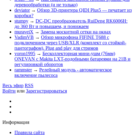
деревообработки (и не только)
deviator
→
Обзор 3D-принтера QIDI Plus5 — печатает из
коробки?
stumpy
→
DC-DC преобразователь RuiDeng RK6006H:
до 360 Вт и повышаем, и понижаем
muraveiX
→
Замена москитной сетки на окнах
VadimVB
→
Обзор микрофона FIFINE T688 с
подключением через USB/XLR (комплект со стойкой-
пантографом). Plug and play для стримов
voron1995
→
Бесколлекторная мини-ушм (76мм)
ONEVAN с Makita LXT-подобными батареями на 21В и
регулировкой оборотов
rammster
→
Релейный модуль - автоматическое
включение пылесоса
Весь эфир
RSS
Войти
или
Зарегистрироваться
Информация
Правила сайта