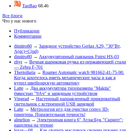
TaoBao
68.46
Все блоги
Что у нас нового
Публикации
Комментарии
dimitro80
→
Зарядное устройство Gerlax A29, "30"Вт,
A(qc)+C(pd)
dimitro80
→
Аккумуляторный паяльник Fnirsi HS-03
zhyr
→
Вечная шариковая ручка из нержавеющей стали
— Zebra F-701
Theriollaria
→
Roamer Automatic watch 981662-41-75-90.
Когда захотелось иметь механические часы и как я
купил швейцарскую автоматику
Latte
→
Два аккумулятора типоразмера "Makita"
ёмкостью "9Ач" и зарядным устройством
Vingrad
→
Настенный направленный прикроватный
светильник с встроенной USB зарядкой
Latte
→
Метрология игл для очистки сопел 3D-
принтера. Поразительная точность!
almelion
→
Электронная книга 6" АтласБук "Скрипт":
нацелена на чтение
lexus---08
→
Как сварить масловоск своими руками для