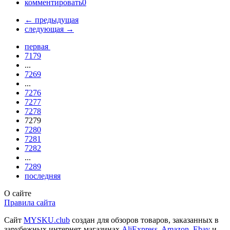
комментировать
0
←
предыдущая
следующая
→
первая
7179
...
7269
...
7276
7277
7278
7279
7280
7281
7282
...
7289
последняя
О сайте
Правила сайта
Сайт
MYSKU.club
cоздан для обзоров товаров, заказанных в
зарубежных интернет-магазинах
AliExpress
,
Amazon
,
Ebay
и