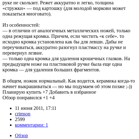
руке не скользит. Режет аккуратно и легко, толщина
«стружки» — под картошку (для молодой моркови может
показаться многовато).
Из особенностей:
— в отличии от аналогичных металлических ножей, только
одна режущая кромка. Причем, если чистить «к себе». то
исходно кромка установлена как бы для левши. Дабы не
переучиваться, аккуратно разогнул пластмассу на ручке и
перевернул лезвие.
— только одна кромка для удаления крошечных глазков. На
предыдущем ноже на пластиковой ручке была еще одна
кромка — для удаления больших фрагментов.
В общем, ножик нормальный. Как водится, керамика когда-то
начнет выкрашиваться — но мы подумаем об этом позже ;-))
Планирую купить
+7
Добавить в избранное
Обзор понравился
+1
+4
11 июня 2011, 17:11
crimson
2599
комментарии:
1
Обзор