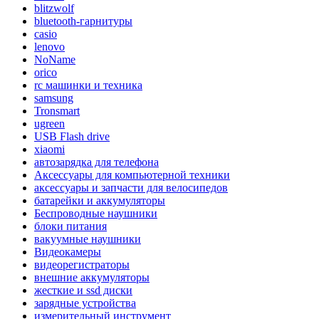
blitzwolf
bluetooth-гарнитуры
casio
lenovo
NoName
orico
rc машинки и техника
samsung
Tronsmart
ugreen
USB Flash drive
xiaomi
автозарядка для телефона
Аксессуары для компьютерной техники
аксессуары и запчасти для велосипедов
батарейки и аккумуляторы
Беспроводные наушники
блоки питания
вакуумные наушники
Видеокамеры
видеорегистраторы
внешние аккумуляторы
жесткие и ssd диски
зарядные устройства
измерительный инструмент