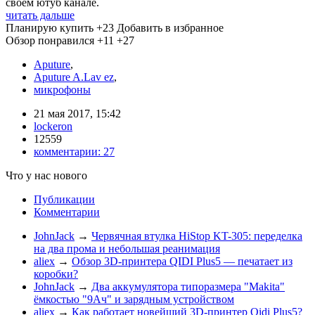
своем ютуб канале.
читать дальше
Планирую купить
+23
Добавить в избранное
Обзор понравился
+11
+27
Aputure
,
Aputure A.Lav ez
,
микрофоны
21 мая 2017, 15:42
lockeron
12559
комментарии:
27
Что у нас нового
Публикации
Комментарии
JohnJack
→
Червячная втулка HiStop KT-305: переделка
на два прома и небольшая реанимация
aliex
→
Обзор 3D-принтера QIDI Plus5 — печатает из
коробки?
JohnJack
→
Два аккумулятора типоразмера "Makita"
ёмкостью "9Ач" и зарядным устройством
aliex
→
Как работает новейший 3D-принтер Qidi Plus5?