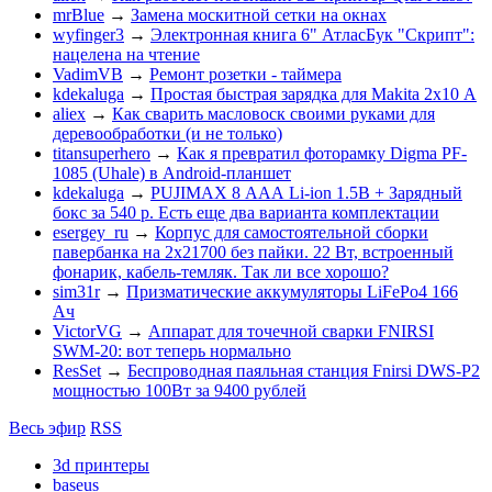
mrBlue
→
Замена москитной сетки на окнах
wyfinger3
→
Электронная книга 6" АтласБук "Скрипт":
нацелена на чтение
VadimVB
→
Ремонт розетки - таймера
kdekaluga
→
Простая быстрая зарядка для Makita 2х10 А
aliex
→
Как сварить масловоск своими руками для
деревообработки (и не только)
titansuperhero
→
Как я превратил фоторамку Digma PF-
1085 (Uhale) в Android-планшет
kdekaluga
→
PUJIMAX 8 ААА Li-ion 1.5В + Зарядный
бокс за 540 р. Есть еще два варианта комплектации
esergey_ru
→
Корпус для самостоятельной сборки
павербанка на 2х21700 без пайки. 22 Вт, встроенный
фонарик, кабель-темляк. Так ли все хорошо?
sim31r
→
Призматические аккумуляторы LiFePo4 166
Ач
VictorVG
→
Аппарат для точечной сварки FNIRSI
SWM-20: вот теперь нормально
ResSet
→
Беспроводная паяльная станция Fnirsi DWS-P2
мощностью 100Вт за 9400 рублей
Весь эфир
RSS
3d принтеры
baseus