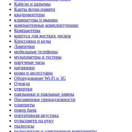
Кабели и разъемы
Карты флэш-памяти
квадрокоптеры
клавиатуры и мышки
компьютерные комплектующие
Компьютеры
корпуса для жестких дисков
Кроссовки и кеды
Лампочки
мобильные телефоны
мультиметры и тестеры
наручные часы
наушники
ножи и аксессуары
Оборудование Wi-Fi и 3G
Одежда
отвертки
паяльники и паяльные лампы
Письменные принадлежности
планшеты
повер банк
портативная акустика
пульсометр на руку
пылесосы
радиодетали и электронные компоненты