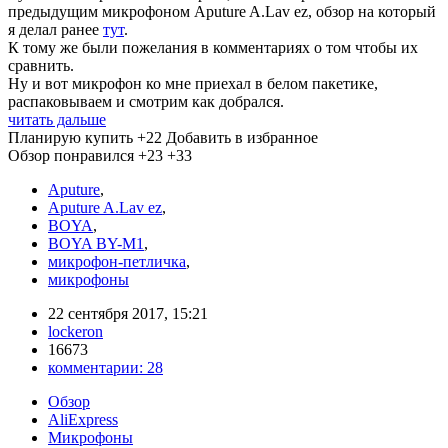
предыдущим микрофоном Aputure A.Lav ez, обзор на который
я делал ранее
тут
.
К тому же были пожелания в комментариях о том чтобы их
сравнить.
Ну и вот микрофон ко мне приехал в белом пакетике,
распаковываем и смотрим как добрался.
читать дальше
Планирую купить
+22
Добавить в избранное
Обзор понравился
+23
+33
Aputure
,
Aputure A.Lav ez
,
BOYA
,
BOYA BY-M1
,
микрофон-петличка
,
микрофоны
22 сентября 2017, 15:21
lockeron
16673
комментарии:
28
Обзор
AliExpress
Микрофоны