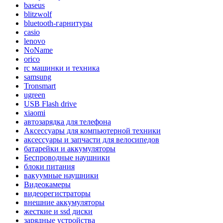
baseus
blitzwolf
bluetooth-гарнитуры
casio
lenovo
NoName
orico
rc машинки и техника
samsung
Tronsmart
ugreen
USB Flash drive
xiaomi
автозарядка для телефона
Аксессуары для компьютерной техники
аксессуары и запчасти для велосипедов
батарейки и аккумуляторы
Беспроводные наушники
блоки питания
вакуумные наушники
Видеокамеры
видеорегистраторы
внешние аккумуляторы
жесткие и ssd диски
зарядные устройства