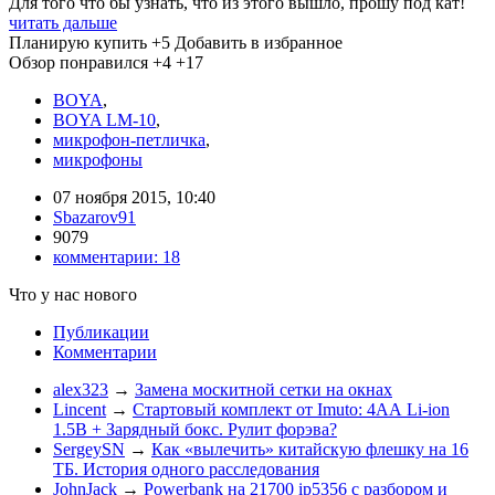
Для того что бы узнать, что из этого вышло, прошу под кат!
читать дальше
Планирую купить
+5
Добавить в избранное
Обзор понравился
+4
+17
BOYA
,
BOYA LM-10
,
микрофон-петличка
,
микрофоны
07 ноября 2015, 10:40
Sbazarov91
9079
комментарии:
18
Что у нас нового
Публикации
Комментарии
alex323
→
Замена москитной сетки на окнах
Lincent
→
Стартовый комплект от Imuto: 4АА Li-ion
1.5В + Зарядный бокс. Рулит форэва?
SergeySN
→
Как «вылечить» китайскую флешку на 16
ТБ. История одного расследования
JohnJack
→
Powerbank на 21700 ip5356 c разбором и