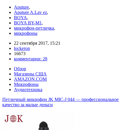
Aputure
,
Aputure A.Lav ez
,
BOYA
,
BOYA BY-M1
,
микрофон-петличка
,
микрофоны
22 сентября 2017, 15:21
lockeron
16673
комментарии:
28
Обзор
Магазины США
AMAZON.COM
Микрофоны
Аудиотехника
Петличный микрофон JK MIC-J 044 — профессиональное
качество за малые деньги