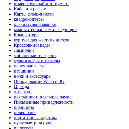
измерительный инструмент
Кабели и разъемы
Карты флэш-памяти
квадрокоптеры
клавиатуры и мышки
компьютерные комплектующие
Компьютеры
корпуса для жестких дисков
Кроссовки и кеды
Лампочки
мобильные телефоны
мультиметры и тестеры
наручные часы
наушники
ножи и аксессуары
Оборудование Wi-Fi и 3G
Одежда
отвертки
паяльники и паяльные лампы
Письменные принадлежности
планшеты
повер банк
портативная акустика
пульсометр на руку
пылесосы