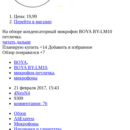
Цена: 19,99
Перейти в магазин
На обзоре конденсаторный микрофон BOYA BY-LM10
петличка.
читать дальше
Планирую купить
+14
Добавить в избранное
Обзор понравился
+7
BOYA
,
BOYA BY-LM10
,
микрофон-петличка
,
микрофоны
21 февраля 2017, 15:43
4NeoN4
9309
комментарии:
76
Обзор
AliExpress
Микрофоны
Наушники и гарнитуры