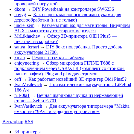
проверкой нагрузкой
dkom
→
DIY Powerbank на контроллере SW6236
navyg
→
Как сварить масловоск своими руками для
деревообработки (и не только)
uncle_sem
→
Разъемы mini-iso для магнитолы. Внедряем
AUX в магнитолу от старого мерседеса
MrLikhachev
→
Обзор 3D-принтера QIDI Plus5 —
печатает из коробки?
sanya_ferrari
→
DIY бокс повербанка. Просто добавь
аккумуляторы 21700.
xman
→
Ремонт розетки - таймера
enjoyneering
→
Обзор микрофона FIFINE T688 с
подключением через USB/XLR (комплект со стойкой-
пантографом). Plug and play для стримов
orff
→
Как работает новейший 3D-принтер Qidi Plus5?
IvanVasilevich
→
Призматические аккумуляторы LiFePo4
166 Ач
n1k0la1
→
Вечная шариковая ручка из нержавеющей
стали — Zebra F-701
IvanVasilevich
→
Два аккумулятора типоразмера "Makita"
ёмкостью "9Ач" и зарядным устройством
Весь эфир
RSS
3d принтеры