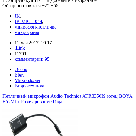
Планирую купить
+48
Добавить в избранное
Обзор понравился
+25
+56
JK
,
JK MIC-J 044
,
микрофон-петличка
,
микрофоны
11 мая 2017, 16:17
iLink
11761
комментарии:
95
Обзор
Ebay
Микрофоны
Видеотехника
Петличный микрофон Audio-Technica ATR3350IS (отец BOYA
BY-M1). Разочарование Года.