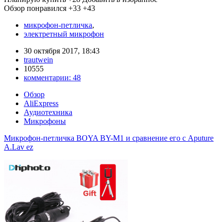
Обзор понравился
+33
+43
микрофон-петличка
,
электретный микрофон
30 октября 2017, 18:43
trautwein
10555
комментарии:
48
Обзор
AliExpress
Аудиотехника
Микрофоны
Микрофон-петличка BOYA BY-M1 и сравнение его с Aputure
A.Lav ez