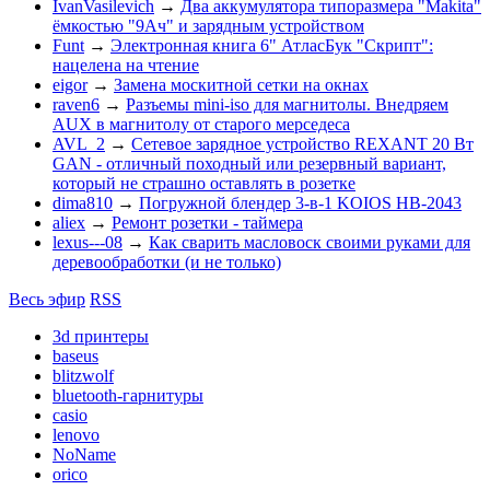
IvanVasilevich
→
Два аккумулятора типоразмера "Makita"
ёмкостью "9Ач" и зарядным устройством
Funt
→
Электронная книга 6" АтласБук "Скрипт":
нацелена на чтение
eigor
→
Замена москитной сетки на окнах
raven6
→
Разъемы mini-iso для магнитолы. Внедряем
AUX в магнитолу от старого мерседеса
AVL_2
→
Сетевое зарядное устройство REXANT 20 Вт
GAN - отличный походный или резервный вариант,
который не страшно оставлять в розетке
dima810
→
Погружной блендер 3-в-1 KOIOS HB-2043
aliex
→
Ремонт розетки - таймера
lexus---08
→
Как сварить масловоск своими руками для
деревообработки (и не только)
Весь эфир
RSS
3d принтеры
baseus
blitzwolf
bluetooth-гарнитуры
casio
lenovo
NoName
orico