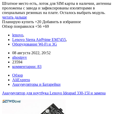
Штатное место есть, лоток для SIM карты в наличии, антенны
проложены с завода и зафиксированы изоляторами в
специальных резинках на плате. Осталось выбрать модуль.
читать дальше
Планирую купить
+20
Добавить в избранное
Обзор понравился
+56
+69
lenovo
,
Lenovo Sierra AirPrime EM7455
,
Оборудование Wi-Fi и 3G
08 августа 2022, 20:52
ghostpvv
23594
комментарии:
83
Обзор
AliExpress
Аккумуляторы и Батарейки
Аккумулятор для ноутбука Lenovo Ideapad 330-15I и замена