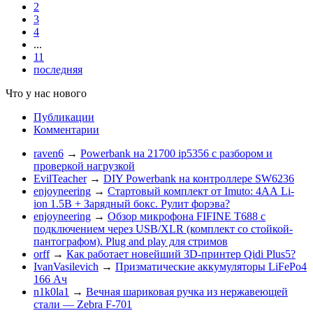
2
3
4
...
11
последняя
Что у нас нового
Публикации
Комментарии
raven6
→
Powerbank на 21700 ip5356 c разбором и
проверкой нагрузкой
EvilTeacher
→
DIY Powerbank на контроллере SW6236
enjoyneering
→
Стартовый комплект от Imuto: 4АА Li-
ion 1.5В + Зарядный бокс. Рулит форэва?
enjoyneering
→
Обзор микрофона FIFINE T688 с
подключением через USB/XLR (комплект со стойкой-
пантографом). Plug and play для стримов
orff
→
Как работает новейший 3D-принтер Qidi Plus5?
IvanVasilevich
→
Призматические аккумуляторы LiFePo4
166 Ач
n1k0la1
→
Вечная шариковая ручка из нержавеющей
стали — Zebra F-701