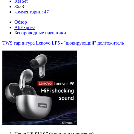
ResSet
8623
комментарии:
47
Обзор
AliExpress
Беспроводные наушники
TWS гарнитура Lenovo LP5 - "шокирующий" долгожитель
Цена: US $13.07 (с купоном продавца)