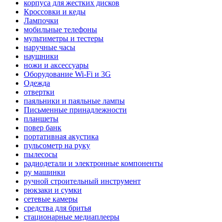
корпуса для жестких дисков
Кроссовки и кеды
Лампочки
мобильные телефоны
мультиметры и тестеры
наручные часы
наушники
ножи и аксессуары
Оборудование Wi-Fi и 3G
Одежда
отвертки
паяльники и паяльные лампы
Письменные принадлежности
планшеты
повер банк
портативная акустика
пульсометр на руку
пылесосы
радиодетали и электронные компоненты
ру машинки
ручной строительный инструмент
рюкзаки и сумки
сетевые камеры
средства для бритья
стационарные медиаплееры