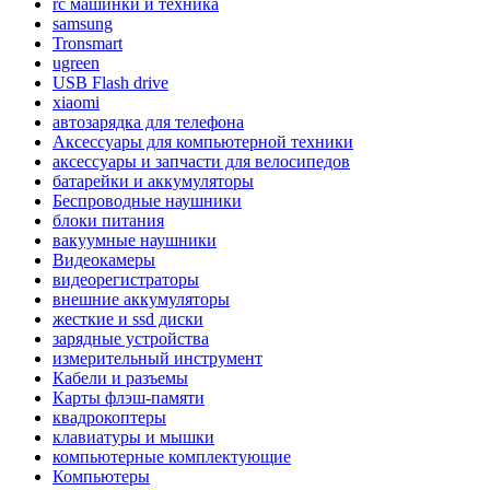
rc машинки и техника
samsung
Tronsmart
ugreen
USB Flash drive
xiaomi
автозарядка для телефона
Аксессуары для компьютерной техники
аксессуары и запчасти для велосипедов
батарейки и аккумуляторы
Беспроводные наушники
блоки питания
вакуумные наушники
Видеокамеры
видеорегистраторы
внешние аккумуляторы
жесткие и ssd диски
зарядные устройства
измерительный инструмент
Кабели и разъемы
Карты флэш-памяти
квадрокоптеры
клавиатуры и мышки
компьютерные комплектующие
Компьютеры