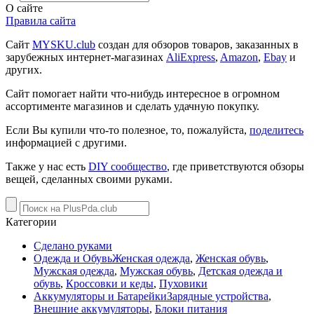
О сайте
Правила сайта
Сайт
MYSKU.club
cоздан для обзоров товаров, заказанных в
зарубежных интернет-магазинах
AliExpress
,
Amazon
,
Ebay
и
других.
Сайт помогает найти что-нибудь интересное в огромном
ассортименте магазинов и сделать удачную покупку.
Если Вы купили что-то полезное, то, пожалуйста,
поделитесь
информацией с другими.
Также у нас есть
DIY сообщество
, где приветствуются обзоры
вещей, сделанных своими руками.
Категории
Сделано руками
Одежда и Обувь
Женская одежда
,
Женская обувь
,
Мужская одежда
,
Мужская обувь
,
Детская одежда и
обувь
,
Кроссовки и кеды
,
Пуховики
Аккумуляторы и Батарейки
Зарядные устройства
,
Внешние аккумуляторы
,
Блоки питания