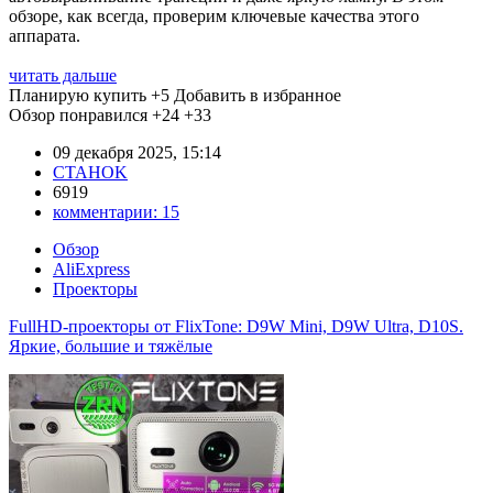
обзоре, как всегда, проверим ключевые качества этого
аппарата.
читать дальше
Планирую купить
+5
Добавить в избранное
Обзор понравился
+24
+33
09 декабря 2025, 15:14
CTAHOK
6919
комментарии:
15
Обзор
AliExpress
Проекторы
FullHD-проекторы от FlixTone: D9W Mini, D9W Ultra, D10S.
Яркие, большие и тяжёлые