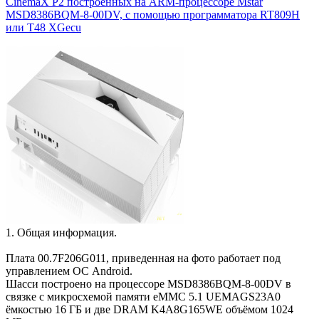
CinemaX P2 построенных на ARM-процессоре Mstar
MSD8386BQM-8-00DV, с помощью программатора RT809H
или T48 XGecu
1. Общая информация.
Плата 00.7F206G011, приведенная на фото работает под
управлением ОС Android.
Шасси построено на процессоре MSD8386BQM-8-00DV в
связке с микросхемой памяти eMMC 5.1 UEMAGS23A0
ёмкостью 16 ГБ и две DRAM K4A8G165WE объёмом 1024