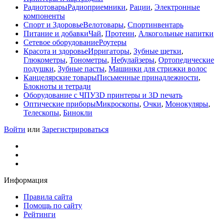
Радиотовары
Радиоприемники
,
Рации
,
Электронные
компоненты
Спорт и Здоровье
Велотовары
,
Спортинвентарь
Питание и добавки
Чай
,
Протеин
,
Алкогольные напитки
Сетевое оборудование
Роутеры
Красота и здоровье
Ирригаторы
,
Зубные щетки
,
Глюкометры
,
Тонометры
,
Небулайзеры
,
Ортопедические
подушки
,
Зубные пасты
,
Машинки для стрижки волос
Канцелярские товары
Письменные принадлежности
,
Блокноты и тетради
Оборудование с ЧПУ
3D принтеры и 3D печать
Оптические приборы
Микроскопы
,
Очки
,
Монокуляры
,
Телескопы
,
Бинокли
Войти
или
Зарегистрироваться
Информация
Правила сайта
Помощь по сайту
Рейтинги