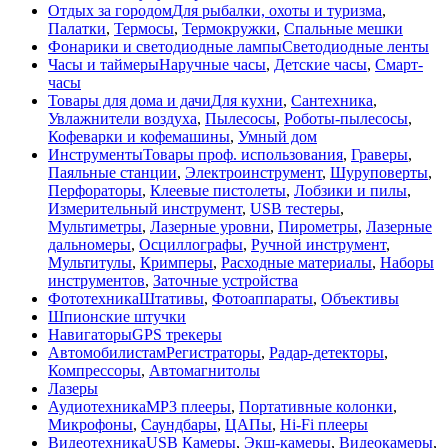
Отдых за городом
Для рыбалки, охоты и туризма
,
Палатки
,
Термосы
,
Термокружки
,
Спальные мешки
Фонарики и светодиодные лампы
Светодиодные ленты
Часы и таймеры
Наручные часы
,
Детские часы
,
Смарт-
часы
Товары для дома и дачи
Для кухни
,
Сантехника
,
Увлажнители воздуха
,
Пылесосы
,
Роботы-пылесосы
,
Кофеварки и кофемашины
,
Умный дом
Инструменты
Товары проф. использования
,
Граверы
,
Паяльные станции
,
Электроинструмент
,
Шуруповерты
,
Перфораторы
,
Клеевые пистолеты
,
Лобзики и пилы
,
Измерительный инструмент
,
USB тестеры
,
Мультиметры
,
Лазерные уровни
,
Пирометры
,
Лазерные
дальномеры
,
Осциллографы
,
Ручной инструмент
,
Мультитулы
,
Кримперы
,
Расходные материалы
,
Наборы
инструментов
,
Заточные устройства
Фототехника
Штативы
,
Фотоаппараты
,
Объективы
Шпионские штучки
Навигаторы
GPS трекеры
Автомобилистам
Регистраторы
,
Радар-детекторы
,
Компрессоры
,
Автомагнитолы
Лазеры
Аудиотехника
MP3 плееры
,
Портативные колонки
,
Микрофоны
,
Саундбары
,
ЦАПы
,
Hi-Fi плееры
Видеотехника
USB Камеры
,
Экш-камеры
,
Видеокамеры
,