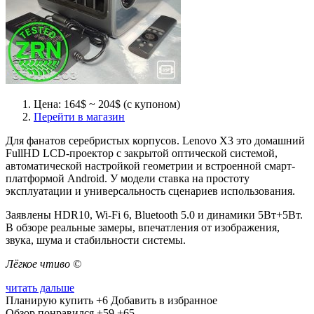
Цена: 164$ ~ 204$ (с купоном)
Перейти в магазин
Для фанатов серебристых корпусов. Lenovo X3 это домашний
FullHD LCD-проектор с закрытой оптической системой,
автоматической настройкой геометрии и встроенной смарт-
платформой Android. У модели ставка на простоту
эксплуатации и универсальность сценариев использования.
Заявлены HDR10, Wi-Fi 6, Bluetooth 5.0 и динамики 5Вт+5Вт.
В обзоре реальные замеры, впечатления от изображения,
звука, шума и стабильности системы.
Лёгкое чтиво ©
читать дальше
Планирую купить
+6
Добавить в избранное
Обзор понравился
+59
+65