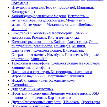
IP-камеры
Игрушки и подарки
Лего (и подобные)
,
Машинки
,
Конструкторы
Хобби
Радиоуправляемые модели
,
Вертолёты и
мультикоптеры
,
Квадрокоптеры
,
Моделизм и
масштабные модели
,
Металлоискатели
,
Швейные
машинки
Бижутерия и косметика
Парфюмерия
,
Сумки и
аксессуары
,
Рюкзаки
,
Кисти для макияжа
Компьютеры и планшеты
Кабели
,
Аксессуары
,
Очки
виртуальной реальности
,
Геймпады
,
Мышки
,
Клавиатуры
,
Комплектующие
,
Видеокарты
,
Оперативная память
,
Ноутбуки
,
Планшеты
,
Игровые
приставки
,
Мини-ПК
Телефоны и смартфоны
Комплектующие и аксессуары
,
Защищенные телефоны
Наушники и гарнитуры
Беспроводные наушники
,
Игровые наушники
,
Спортивные наушники
Ножи
Складные ножи
,
Кухонные ножи
Самооборона
Для домашних животных
Носители информации
Внешние жесткие диски
,
SSD
накопители
,
Флешки
,
Карты памяти
Другое
Электронные сигареты
,
ТВ-боксы
,
Проекторы
,
Принтеры и картриджи