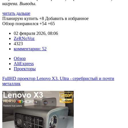
нагрева. Выводы.
читать дальше
Планирую купить
+8
Добавить в избранное
Обзор понравился
+54
+65
02 февраля 2026, 08:06
ZeRNoVoz
4323
комментарии:
52
Обзор
AliExpress
Проекторы
FullHD проектор Lenovo X3. Ultra - серебристый и почти
металлик